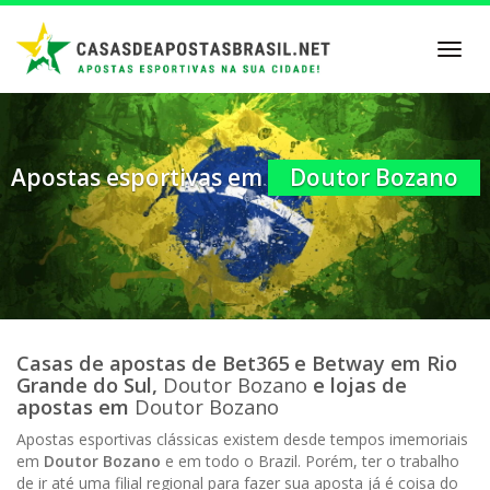
Skip
to
Toggl
main
navig
content
Apostas esportivas em
Doutor Bozano
Casas de apostas de Bet365 e Betway em
Rio
Grande do Sul,
Doutor Bozano
e lojas de
apostas em
Doutor Bozano
Apostas esportivas clássicas existem desde tempos imemoriais
em
Doutor Bozano
e em todo o Brazil. Porém, ter o trabalho
de ir até uma filial regional para fazer sua aposta já é coisa do