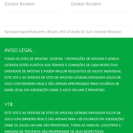
Doutor Bozano
Doutor Bozano
Apostas esportivas em
»
Brazil
»
Rio Grande do Sul
»
Doutor Bozano
AVISO LEGAL :
TODOS OS SITES DE APOSTAS, OFERTAS / PROMOÇÕES DE APOSTAS E BÔNUS
LISTADOS ESTÃO SUJEITOS AOS TERMOS E CONDIÇÕES DE CADA RESPECTIVO
OPERADOR DE APOSTAS E PODEM INCLUIR REQUISITOS DE AJUSTE INDIVIDUAL.
ESTE SITE E AS OFERTAS DE SITES DE APOSTAS LISTADAS ENVOLVEM JOGOS DE
JOGO COM DINHEIRO REAL E SÃO APENAS APROPRIADOS PARA USUÁRIOS DE
IDADE LEGAL EM JURISDIÇÕES ONDE O JOGO ON-LINE É PERMITIDO.
+18:
ESTE SITE E AS OFERTAS DE SITES DE APOSTAS LISTADAS ENVOLVEM JOGOS DE
JOGO COM DINHEIRO REAL E SÃO APENAS PARA +18 USUÁRIOS EM JURISDIÇÕES
ONDE OS JOGOS ON-LINE SÃO PERMITIDOS.
TODAS AS MARCAS, LOGOTIPOS E
IMAGENS DE TERCEIROS SÃO PROPRIEDADE DE SEUS RESPECTIVOS