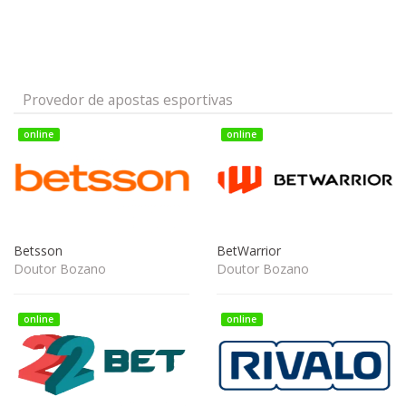
Provedor de apostas esportivas
online
online
Betsson
BetWarrior
Doutor Bozano
Doutor Bozano
online
online