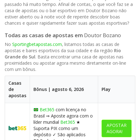
passado há muito tempo. Afinal de contas, o que você faz se a
casa de apostas ou o bar esportivo em Doutor Bozano não
estiver aberto ou à noite você de repente descobrir boas
chances e quiser rapidamente fazer suas apostas esportivas?
Todas as casas de apostas em
Doutor Bozano
No
Sportingbetapostas.com
, listamos todas as casas de
apostas e bares esportivos da sua cidade e da região
Rio
Grande do Sul
. Basta encontrar uma casa de apostas nas
proximidades ou apostar agora mesmo diretamente on-line
com um bônus.
Casas
de
Bônus | agosto 6, 2026
Play
apostas
Bet365
com licença no
Brasil ⇒ Aposte agora com o
líder mundial
Bet365
★
APOSTAR
Suporta PIX como um
AGORA!
depósito ✓ São aplicados