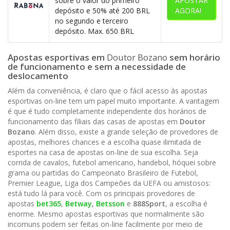
sobre o valor do primeiro
APOSTAR
depósito e 50% até 200 BRL
AGORA!
no segundo e terceiro
depósito. Max. 650 BRL
Apostas esportivas em
Doutor Bozano
sem horário
de funcionamento e sem a necessidade de
deslocamento
Além da conveniência, é claro que o fácil acesso às apostas
esportivas on-line tem um papel muito importante. A vantagem
é que é tudo completamente independente dos horários de
funcionamento das filiais das casas de apostas em
Doutor
Bozano
. Além disso, existe a grande seleção de provedores de
apostas, melhores chances e a escolha quase ilimitada de
esportes na casa de apostas on-line de sua escolha. Seja
corrida de cavalos, futebol americano, handebol, hóquei sobre
grama ou partidas do Campeonato Brasileiro de Futebol,
Premier League, Liga dos Campeões da UEFA ou amistosos:
está tudo lá para você. Com os principais provedores de
apostas
bet365
,
Betway
,
Betsson
e
888Sport
, a escolha é
enorme. Mesmo apostas esportivas que normalmente são
incomuns podem ser feitas on-line facilmente por meio de