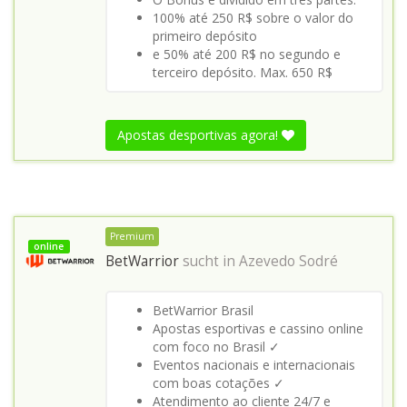
100% até 250 R$ sobre o valor do
primeiro depósito
e 50% até 200 R$ no segundo e
terceiro depósito. Max. 650 R$
Apostas desportivas agora!
Premium
online
BetWarrior
sucht in
Azevedo Sodré
BetWarrior Brasil
Apostas esportivas e cassino online
com foco no Brasil ✓
Eventos nacionais e internacionais
com boas cotações ✓
Atendimento ao cliente 24/7 e