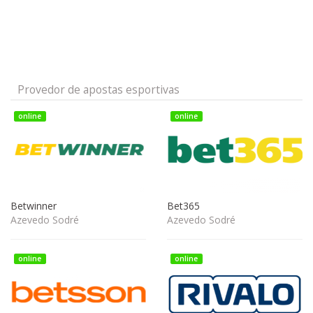
Provedor de apostas esportivas
online
online
Betwinner
Bet365
Azevedo Sodré
Azevedo Sodré
online
online