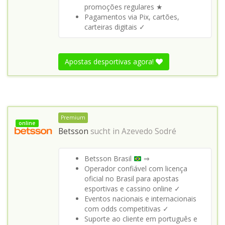
promoções regulares ★
Pagamentos via Pix, cartões,
carteiras digitais ✓
Apostas desportivas agora!
Premium
online
Betsson
sucht in
Azevedo Sodré
Betsson Brasil
⇒
Operador confiável com licença
oficial no Brasil para apostas
esportivas e cassino online ✓
Eventos nacionais e internacionais
com odds competitivas ✓
Suporte ao cliente em português e