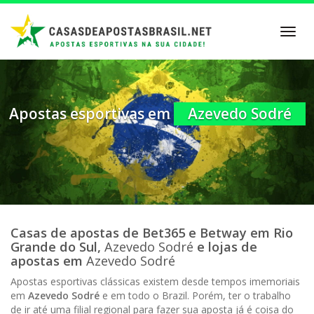
Skip
to
Toggl
main
navig
content
Apostas esportivas em
Azevedo Sodré
Casas de apostas de Bet365 e Betway em
Rio
Grande do Sul,
Azevedo Sodré
e lojas de
apostas em
Azevedo Sodré
Apostas esportivas clássicas existem desde tempos imemoriais
em
Azevedo Sodré
e em todo o Brazil. Porém, ter o trabalho
de ir até uma filial regional para fazer sua aposta já é coisa do