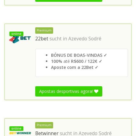
Premium
online
22bet
sucht in
Azevedo Sodré
BÓNUS DE BOAS-VINDAS ✓
100%
até
R$600 / 122€ ✓
Aposte com a 22Bet ✓
Apostas desportivas agora!
Premium
online
Betwinner
sucht in
Azevedo Sodré