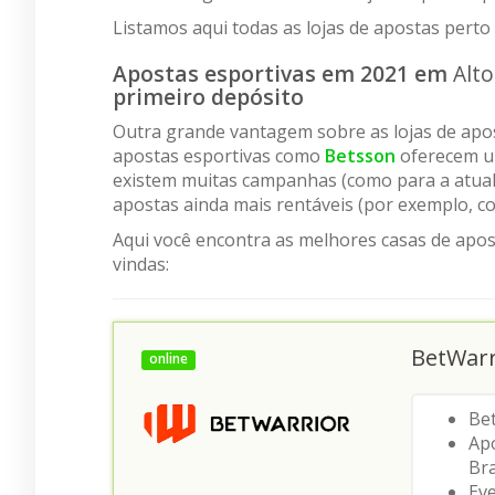
Listamos aqui todas as lojas de apostas perto
Apostas esportivas em 202
1
em
Alt
primeiro depósito
Outra grande vantagem sobre as lojas de ap
apostas esportivas como
Betsson
oferecem u
existem muitas campanhas (como para a atual
apostas ainda mais rentáveis (por exemplo, co
Aqui você encontra as melhores casas de apost
vindas:
BetWarr
online
Bet
Apo
Bra
Eve