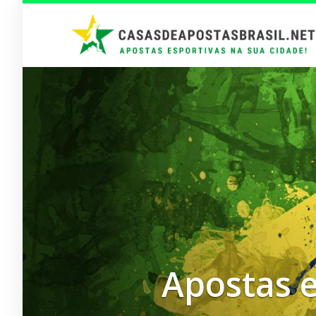
Skip
to
main
content
Apostas 