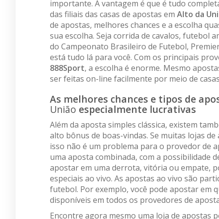
importante. A vantagem é que é tudo comple
das filiais das casas de apostas em
Alto da Un
de apostas, melhores chances e a escolha quas
sua escolha. Seja corrida de cavalos, futebol
do Campeonato Brasileiro de Futebol, Premie
está tudo lá para você. Com os principais pr
888Sport
, a escolha é enorme. Mesmo apost
ser feitas on-line facilmente por meio de casa
As melhores chances e tipos de apo
União
especialmente lucrativas
Além da aposta simples clássica, existem tam
alto bônus de boas-vindas. Se muitas lojas 
isso não é um problema para o provedor de 
uma aposta combinada, com a possibilidade de
apostar em uma derrota, vitória ou empate, p
especiais ao vivo. As apostas ao vivo são par
futebol. Por exemplo, você pode apostar em q
disponíveis em todos os provedores de apost
Encontre agora mesmo uma loja de apostas pe