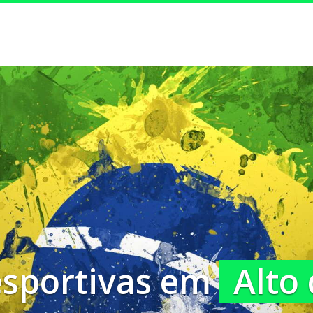
esportivas em
Alto