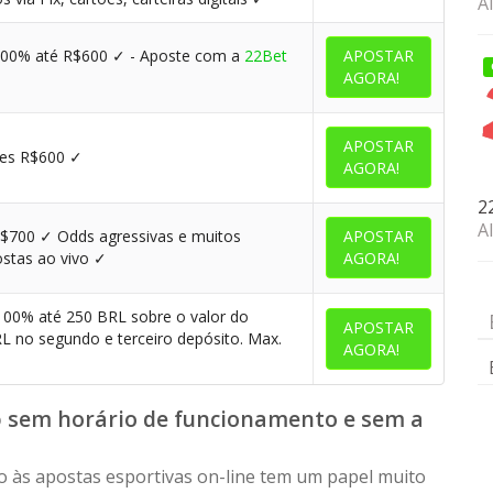
A
0% até R$600 ✓ - Aposte com a
22Bet
APOSTAR
AGORA!
APOSTAR
ses R$600 ✓
AGORA!
2
A
R$700 ✓ Odds agressivas e muitos
APOSTAR
stas ao vivo ✓
AGORA!
 100% até 250 BRL sobre o valor do
APOSTAR
L no segundo e terceiro depósito. Max.
AGORA!
o
sem horário de funcionamento e sem a
sso às apostas esportivas on-line tem um papel muito