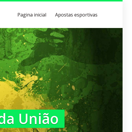
Pagina inicial
Apostas esportivas
 da União