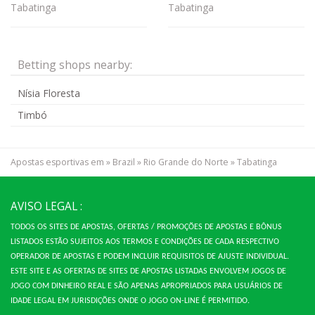
Tabatinga
Tabatinga
Betting shops nearby:
Nísia Floresta
Timbó
Apostas esportivas em
»
Brazil
»
Rio Grande do Norte
»
Tabatinga
AVISO LEGAL :
TODOS OS SITES DE APOSTAS, OFERTAS / PROMOÇÕES DE APOSTAS E BÔNUS
LISTADOS ESTÃO SUJEITOS AOS TERMOS E CONDIÇÕES DE CADA RESPECTIVO
OPERADOR DE APOSTAS E PODEM INCLUIR REQUISITOS DE AJUSTE INDIVIDUAL.
ESTE SITE E AS OFERTAS DE SITES DE APOSTAS LISTADAS ENVOLVEM JOGOS DE
JOGO COM DINHEIRO REAL E SÃO APENAS APROPRIADOS PARA USUÁRIOS DE
IDADE LEGAL EM JURISDIÇÕES ONDE O JOGO ON-LINE É PERMITIDO.