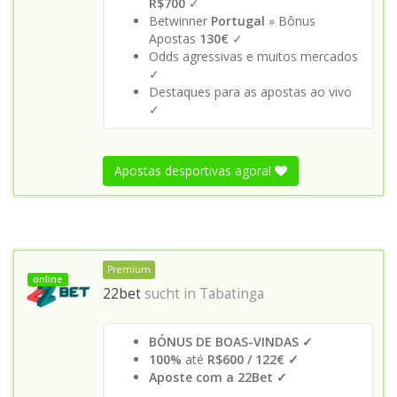
R$700
✓
Betwinner
Portugal
» Bônus
Apostas
130€
✓
Odds agressivas e muitos mercados
✓
Destaques para as apostas ao vivo
✓
Apostas desportivas agora!
Premium
online
22bet
sucht in
Tabatinga
BÓNUS DE BOAS-VINDAS ✓
100%
até
R$600 / 122€ ✓
Aposte com a 22Bet ✓