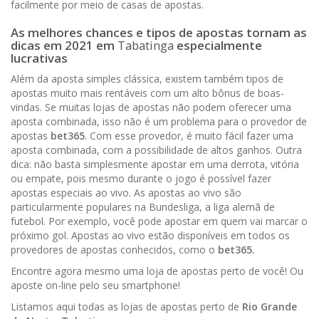
facilmente por meio de casas de apostas.
As melhores chances e tipos de apostas tornam as
dicas em 202
1
em
Tabatinga
especialmente
lucrativas
Além da aposta simples clássica, existem também tipos de
apostas muito mais rentáveis com um alto bônus de boas-
vindas. Se muitas lojas de apostas não podem oferecer uma
aposta combinada, isso não é um problema para o provedor de
apostas
bet365
. Com esse provedor, é muito fácil fazer uma
aposta combinada, com a possibilidade de altos ganhos. Outra
dica: não basta simplesmente apostar em uma derrota, vitória
ou empate, pois mesmo durante o jogo é possível fazer
apostas especiais ao vivo. As apostas ao vivo são
particularmente populares na Bundesliga, a liga alemã de
futebol. Por exemplo, você pode apostar em quem vai marcar o
próximo gol. Apostas ao vivo estão disponíveis em todos os
provedores de apostas conhecidos, como o
bet365.
Encontre agora mesmo uma loja de apostas perto de você! Ou
aposte on-line pelo seu smartphone!
Listamos aqui todas as lojas de apostas perto de
Rio Grande