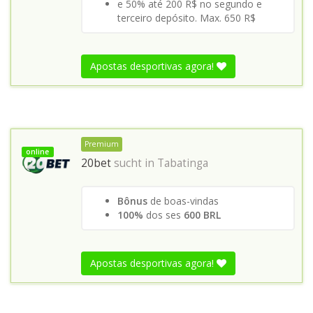
e 50% até 200 R$ no segundo e
terceiro depósito. Max. 650 R$
Apostas desportivas agora!
Premium
online
20bet
sucht in
Tabatinga
Bônus
de boas-vindas
100%
dos ses
600 BRL
Apostas desportivas agora!