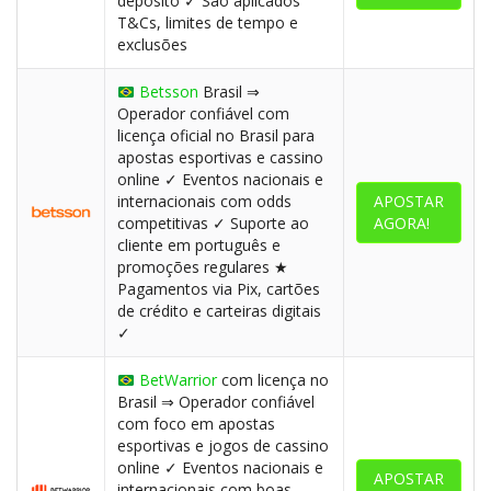
depósito ✓ São aplicados
T&Cs, limites de tempo e
exclusões
Betsson
Brasil ⇒
Operador confiável com
licença oficial no Brasil para
apostas esportivas e cassino
online ✓ Eventos nacionais e
internacionais com odds
APOSTAR
competitivas ✓ Suporte ao
AGORA!
cliente em português e
promoções regulares ★
Pagamentos via Pix, cartões
de crédito e carteiras digitais
✓
BetWarrior
com licença no
Brasil ⇒ Operador confiável
com foco em apostas
esportivas e jogos de cassino
online ✓ Eventos nacionais e
APOSTAR
internacionais com boas