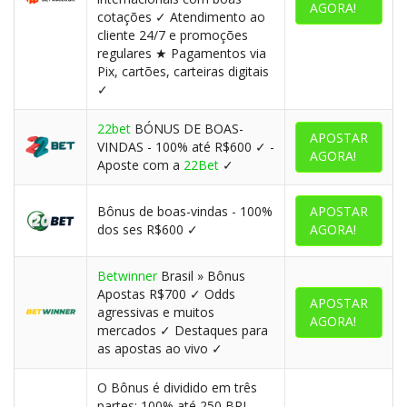
AGORA!
cotações ✓ Atendimento ao
cliente 24/7 e promoções
regulares ★ Pagamentos via
Pix, cartões, carteiras digitais
✓
22bet
BÓNUS DE BOAS-
APOSTAR
VINDAS - 100% até R$600 ✓ -
AGORA!
Aposte com a
22Bet
✓
Bônus de boas-vindas - 100%
APOSTAR
dos ses R$600 ✓
AGORA!
Betwinner
Brasil » Bônus
Apostas R$700 ✓ Odds
APOSTAR
agressivas e muitos
AGORA!
mercados ✓ Destaques para
as apostas ao vivo ✓
O Bônus é dividido em três
partes: 100% até 250 BRL