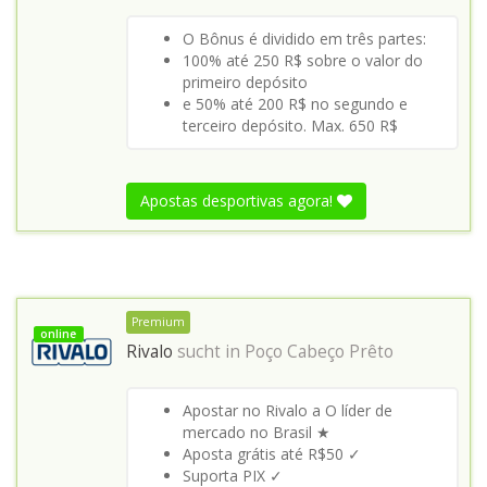
O Bônus é dividido em três partes:
100% até 250 R$ sobre o valor do
primeiro depósito
e 50% até 200 R$ no segundo e
terceiro depósito. Max. 650 R$
Apostas desportivas agora!
Premium
online
Rivalo
sucht in
Poço Cabeço Prêto
Apostar no Rivalo a O líder de
mercado no Brasil ★
Aposta grátis até R$50 ✓
Suporta PIX ✓