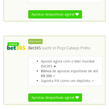
Apostas desportivas agora!
Premium
online
Bet365
sucht in
Poço Cabeço Prêto
Aposte agora com o líder mundial
Bet365 ★
Bônus
de apostas esportivas de até
R$ 200
✓
Suporta PIX como um depósito ✓
Apostas desportivas agora!