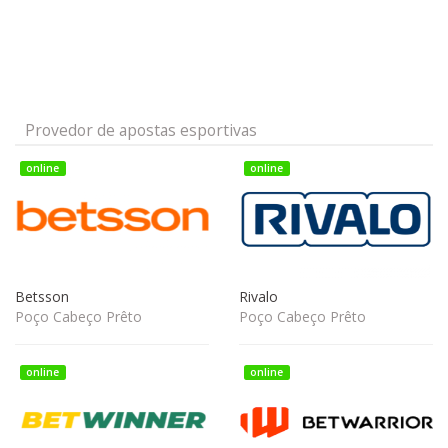
Provedor de apostas esportivas
online
online
Betsson
Rivalo
Poço Cabeço Prêto
Poço Cabeço Prêto
online
online