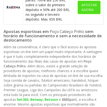
partes: 100% até 250 BRL
sobre o valor do primeiro
APOSTAR
depósito e 50% até 200 BRL
AGORA!
no segundo e terceiro
depósito. Max. 650 BRL
Apostas esportivas em
Poço Cabeço Prêto
sem
horário de funcionamento e sem a necessidade de
deslocamento
Além da conveniência, é claro que o fácil acesso às apostas
esportivas on-line tem um papel muito importante. A vantagem
é que é tudo completamente independente dos horários de
funcionamento das filiais das casas de apostas em
Poço
Cabeço Prêto
. Além disso, existe a grande seleção de
provedores de apostas, melhores chances e a escolha quase
ilimitada de esportes na casa de apostas on-line de sua escolha.
Seja corrida de cavalos, futebol americano, handebol, hóquei
sobre grama ou partidas do Campeonato Brasileiro de Futebol,
Premier League, Liga dos Campeões da UEFA ou amistosos:
está tudo lá para você. Com os principais provedores de
apostas
bet365
,
Betway
,
Betsson
e
888Sport
, a escolha é
enorme. Mesmo apostas esportivas que normalmente são