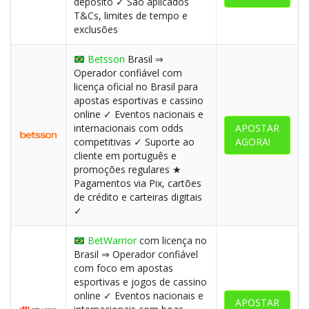
depósito ✓ São aplicados
T&Cs, limites de tempo e
exclusões
Betsson
Brasil ⇒
Operador confiável com
licença oficial no Brasil para
apostas esportivas e cassino
online ✓ Eventos nacionais e
internacionais com odds
APOSTAR
competitivas ✓ Suporte ao
AGORA!
cliente em português e
promoções regulares ★
Pagamentos via Pix, cartões
de crédito e carteiras digitais
✓
BetWarrior
com licença no
Brasil ⇒ Operador confiável
com foco em apostas
esportivas e jogos de cassino
online ✓ Eventos nacionais e
APOSTAR