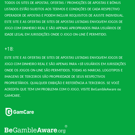
TODOS OS SITES DE APOSTAS, OFERTAS / PROMOÇÕES DE APOSTAS E BÔNUS
LISTADOS ESTÃO SUJEITOS AOS TERMOS E CONDIÇÕES DE CADA RESPECTIVO
OPERADOR DE APOSTAS E PODEM INCLUIR REQUISITOS DE AJUSTE INDIVIDUAL.
ESTE SITE E AS OFERTAS DE SITES DE APOSTAS LISTADAS ENVOLVEM JOGOS DE
JOGO COM DINHEIRO REAL E SÃO APENAS APROPRIADOS PARA USUÁRIOS DE
IDADE LEGAL EM JURISDIÇÕES ONDE O JOGO ON-LINE É PERMITIDO.
+18:
ESTE SITE E AS OFERTAS DE SITES DE APOSTAS LISTADAS ENVOLVEM JOGOS DE
JOGO COM DINHEIRO REAL E SÃO APENAS PARA +18 USUÁRIOS EM JURISDIÇÕES
ONDE OS JOGOS ON-LINE SÃO PERMITIDOS.
TODAS AS MARCAS, LOGOTIPOS E
IMAGENS DE TERCEIROS SÃO PROPRIEDADE DE SEUS RESPECTIVOS
PROPRIETÁRIOS.
QUALQUER EXIBIÇÃO E REFERÊNCIA A TERCEIROS.
SE VOCÊ
ACREDITA QUE TEM UM PROBLEMA COM O JOGO, VISITE BeGambleAware ou
GAMCARE.