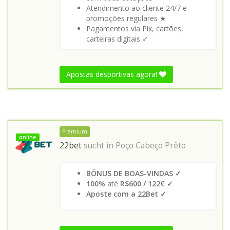
Atendimento ao cliente 24/7 e
promoções regulares ★
Pagamentos via Pix, cartões,
carteiras digitais ✓
Apostas desportivas agora!
Premium
online
22bet
sucht in
Poço Cabeço Prêto
BÓNUS DE BOAS-VINDAS ✓
100%
até
R$600 / 122€ ✓
Aposte com a 22Bet ✓