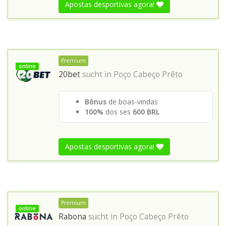
Apostas desportivas agora!
Premium
online
20bet
sucht in
Poço Cabeço Prêto
Bônus
de boas-vindas
100%
dos ses
600 BRL
Apostas desportivas agora!
Premium
online
Rabona
sucht in
Poço Cabeço Prêto