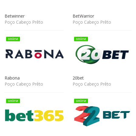
Betwinner
BetWarrior
Poço Cabeço Prêto
Poço Cabeço Prêto
online
online
Rabona
20bet
Poço Cabeço Prêto
Poço Cabeço Prêto
online
online