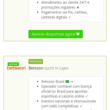
Atendimento ao cliente 24/7 e
promoções regulares ★
Pagamentos via Pix, cartões,
carteiras digitais ✓
Apostas desportivas agora!
Premium
online
Betsson
sucht in
Lajes
Betsson Brasil
⇒
Operador confiável com licença
oficial no Brasil para apostas
esportivas e cassino online ✓
Eventos nacionais e internacionais
com odds competitivas ✓