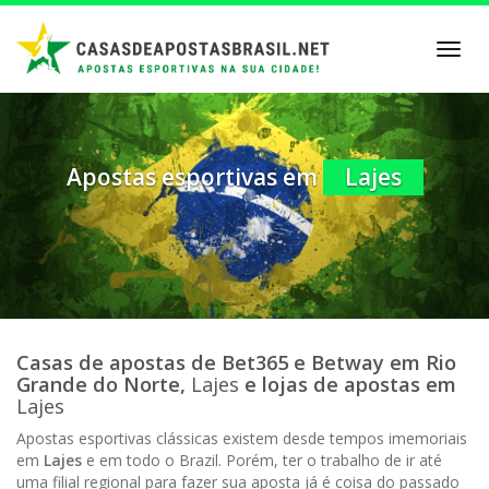
Skip
to
Toggl
main
navig
content
Apostas esportivas em
Lajes
Casas de apostas de Bet365 e Betway em
Rio
Grande do Norte,
Lajes
e lojas de apostas em
Lajes
Apostas esportivas clássicas existem desde tempos imemoriais
em
Lajes
e em todo o Brazil. Porém, ter o trabalho de ir até
uma filial regional para fazer sua aposta já é coisa do passado