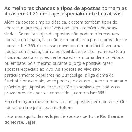
As melhores chances e tipos de apostas tornam as
dicas em 202
1
em
Lajes
especialmente lucrativas
Além da aposta simples clássica, existem também tipos de
apostas muito mais rentáveis com um alto bônus de boas-
vindas. Se muitas lojas de apostas não podem oferecer uma
aposta combinada, isso não é um problema para o provedor de
apostas
bet365
. Com esse provedor, é muito fácil fazer uma
aposta combinada, com a possibilidade de altos ganhos. Outra
dica: não basta simplesmente apostar em uma derrota, vitória
ou empate, pois mesmo durante o jogo é possível fazer
apostas especiais ao vivo. As apostas ao vivo são
particularmente populares na Bundesliga, a liga alemã de
futebol. Por exemplo, você pode apostar em quem vai marcar o
próximo gol. Apostas ao vivo estão disponíveis em todos os
provedores de apostas conhecidos, como o
bet365.
Encontre agora mesmo uma loja de apostas perto de você! Ou
aposte on-line pelo seu smartphone!
Listamos aqui todas as lojas de apostas perto de
Rio Grande
do Norte,
Lajes
.