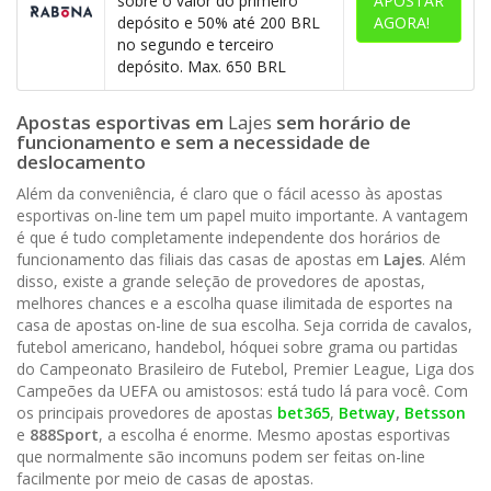
sobre o valor do primeiro
APOSTAR
depósito e 50% até 200 BRL
AGORA!
no segundo e terceiro
depósito. Max. 650 BRL
Apostas esportivas em
Lajes
sem horário de
funcionamento e sem a necessidade de
deslocamento
Além da conveniência, é claro que o fácil acesso às apostas
esportivas on-line tem um papel muito importante. A vantagem
é que é tudo completamente independente dos horários de
funcionamento das filiais das casas de apostas em
Lajes
. Além
disso, existe a grande seleção de provedores de apostas,
melhores chances e a escolha quase ilimitada de esportes na
casa de apostas on-line de sua escolha. Seja corrida de cavalos,
futebol americano, handebol, hóquei sobre grama ou partidas
do Campeonato Brasileiro de Futebol, Premier League, Liga dos
Campeões da UEFA ou amistosos: está tudo lá para você. Com
os principais provedores de apostas
bet365
,
Betway
,
Betsson
e
888Sport
, a escolha é enorme. Mesmo apostas esportivas
que normalmente são incomuns podem ser feitas on-line
facilmente por meio de casas de apostas.