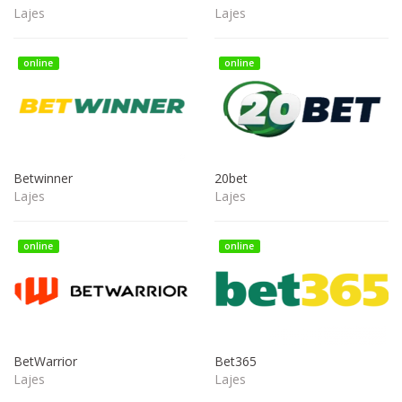
Lajes
Lajes
online
online
Betwinner
20bet
Lajes
Lajes
online
online
BetWarrior
Bet365
Lajes
Lajes