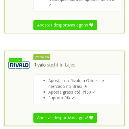
✓
Apostas desportivas agora!
Premium
online
Rivalo
sucht in
Lajes
Apostar no Rivalo a O líder de
mercado no Brasil ★
Aposta grátis até R$50 ✓
Suporta PIX ✓
Apostas desportivas agora!