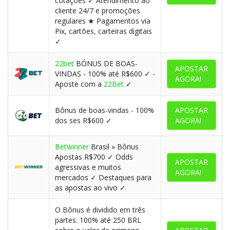
cotações ✓ Atendimento ao
cliente 24/7 e promoções
regulares ★ Pagamentos via
Pix, cartões, carteiras digitais
✓
22bet
BÓNUS DE BOAS-
APOSTAR
VINDAS - 100% até R$600 ✓ -
AGORA!
Aposte com a
22Bet
✓
Bônus de boas-vindas - 100%
APOSTAR
dos ses R$600 ✓
AGORA!
Betwinner
Brasil » Bônus
Apostas R$700 ✓ Odds
APOSTAR
agressivas e muitos
AGORA!
mercados ✓ Destaques para
as apostas ao vivo ✓
O Bônus é dividido em três
partes: 100% até 250 BRL