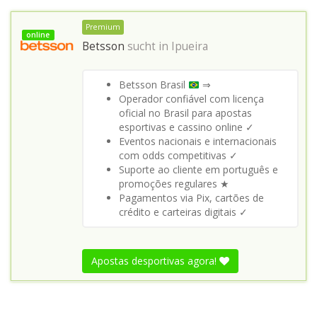
Premium
online
Betsson
sucht in
Ipueira
Betsson Brasil
⇒
Operador confiável com licença
oficial no Brasil para apostas
esportivas e cassino online ✓
Eventos nacionais e internacionais
com odds competitivas ✓
Suporte ao cliente em português e
promoções regulares ★
Pagamentos via Pix, cartões de
crédito e carteiras digitais ✓
Apostas desportivas agora!