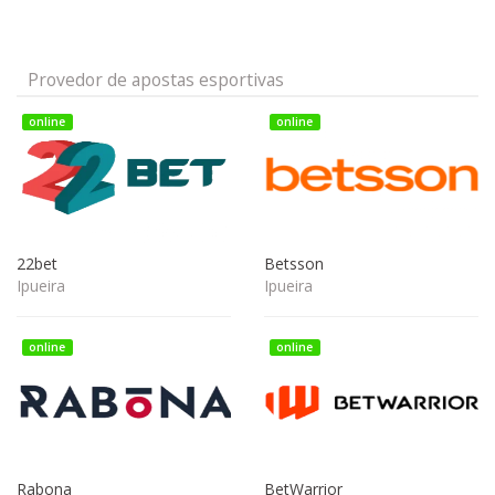
Provedor de apostas esportivas
online
online
22bet
Betsson
Ipueira
Ipueira
online
online
Rabona
BetWarrior