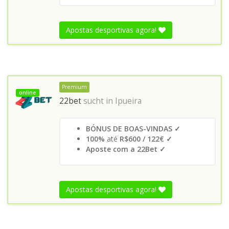
Apostas desportivas agora!
Premium
online
22bet
sucht in
Ipueira
BÓNUS DE BOAS-VINDAS ✓
100%
até
R$600 / 122€ ✓
Aposte com a 22Bet ✓
Apostas desportivas agora!