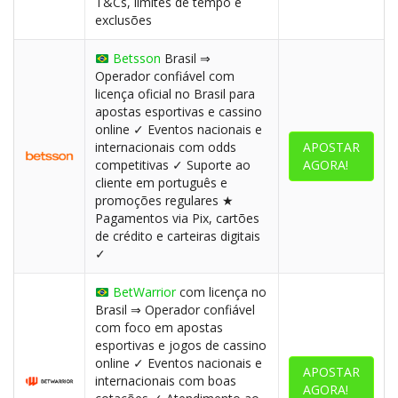
T&Cs, limites de tempo e
exclusões
Betsson
Brasil ⇒
Operador confiável com
licença oficial no Brasil para
apostas esportivas e cassino
online ✓ Eventos nacionais e
internacionais com odds
APOSTAR
competitivas ✓ Suporte ao
AGORA!
cliente em português e
promoções regulares ★
Pagamentos via Pix, cartões
de crédito e carteiras digitais
✓
BetWarrior
com licença no
Brasil ⇒ Operador confiável
com foco em apostas
esportivas e jogos de cassino
online ✓ Eventos nacionais e
APOSTAR
internacionais com boas
AGORA!