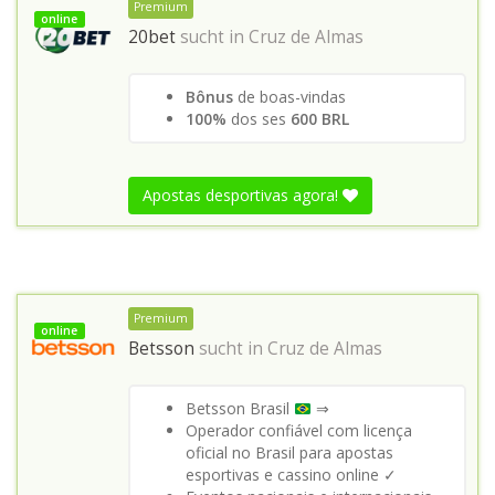
Premium
online
20bet
sucht in
Cruz de Almas
Bônus
de boas-vindas
100%
dos ses
600 BRL
Apostas desportivas agora!
Premium
online
Betsson
sucht in
Cruz de Almas
Betsson Brasil
⇒
Operador confiável com licença
oficial no Brasil para apostas
esportivas e cassino online ✓