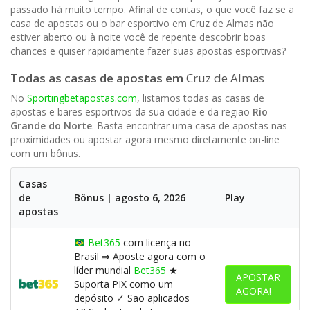
passado há muito tempo. Afinal de contas, o que você faz se a
casa de apostas ou o bar esportivo em Cruz de Almas não
estiver aberto ou à noite você de repente descobrir boas
chances e quiser rapidamente fazer suas apostas esportivas?
Todas as casas de apostas em
Cruz de Almas
No
Sportingbetapostas.com
, listamos todas as casas de
apostas e bares esportivos da sua cidade e da região
Rio
Grande do Norte
. Basta encontrar uma casa de apostas nas
proximidades ou apostar agora mesmo diretamente on-line
com um bônus.
Casas
de
Bônus | agosto 6, 2026
Play
apostas
Bet365
com licença no
Brasil ⇒ Aposte agora com o
líder mundial
Bet365
★
APOSTAR
Suporta PIX como um
AGORA!
depósito ✓ São aplicados