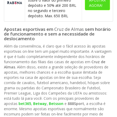
sobre o valor do primeiro
APOSTAR
depósito e 50% até 200 BRL
AGORA!
no segundo e terceiro
depósito. Max. 650 BRL
Apostas esportivas em
Cruz de Almas
sem horário
de funcionamento e sem a necessidade de
deslocamento
Além da conveniência, é claro que o fácil acesso às apostas
esportivas on-line tem um papel muito importante. A vantagem
é que é tudo completamente independente dos horários de
funcionamento das filiais das casas de apostas em
Cruz de
Almas
. Além disso, existe a grande seleção de provedores de
apostas, melhores chances e a escolha quase ilimitada de
esportes na casa de apostas on-line de sua escolha. Seja
corrida de cavalos, futebol americano, handebol, hóquei sobre
grama ou partidas do Campeonato Brasileiro de Futebol,
Premier League, Liga dos Campeões da UEFA ou amistosos:
está tudo lá para você. Com os principais provedores de
apostas
bet365
,
Betway
,
Betsson
e
888Sport
, a escolha é
enorme. Mesmo apostas esportivas que normalmente são
incomuns podem ser feitas on-line facilmente por meio de