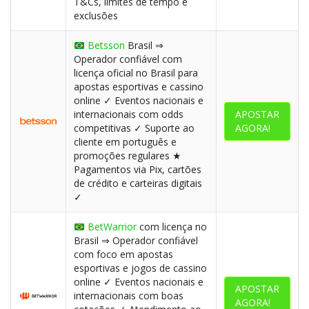
T&Cs, limites de tempo e
exclusões
Betsson
Brasil ⇒
Operador confiável com
licença oficial no Brasil para
apostas esportivas e cassino
online ✓ Eventos nacionais e
internacionais com odds
APOSTAR
competitivas ✓ Suporte ao
AGORA!
cliente em português e
promoções regulares ★
Pagamentos via Pix, cartões
de crédito e carteiras digitais
✓
BetWarrior
com licença no
Brasil ⇒ Operador confiável
com foco em apostas
esportivas e jogos de cassino
online ✓ Eventos nacionais e
APOSTAR
internacionais com boas
AGORA!