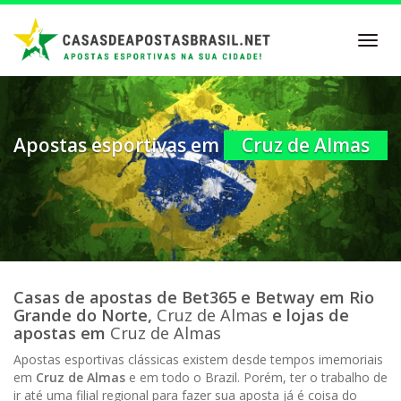
Skip
to
Toggl
main
navig
content
Apostas esportivas em
Cruz de Almas
Casas de apostas de Bet365 e Betway em
Rio
Grande do Norte,
Cruz de Almas
e lojas de
apostas em
Cruz de Almas
Apostas esportivas clássicas existem desde tempos imemoriais
em
Cruz de Almas
e em todo o Brazil. Porém, ter o trabalho de
ir até uma filial regional para fazer sua aposta já é coisa do