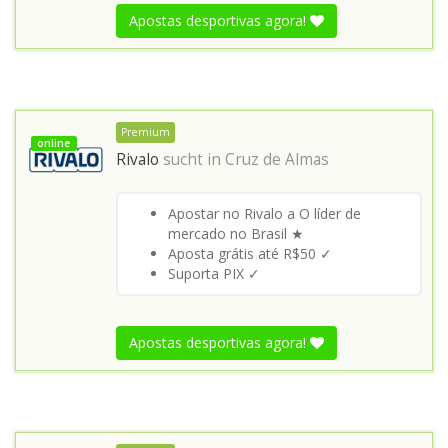
Apostas desportivas agora!
Premium
online
Rivalo
sucht in
Cruz de Almas
Apostar no Rivalo a O líder de
mercado no Brasil ★
Aposta grátis até R$50 ✓
Suporta PIX ✓
Apostas desportivas agora!