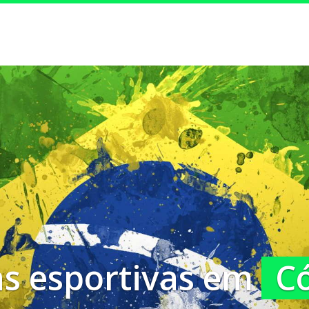
s esportivas em
C