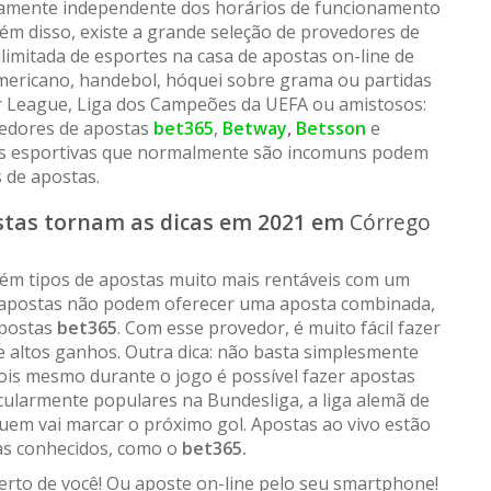
tamente independente dos horários de funcionamento
Além disso, existe a grande seleção de provedores de
limitada de esportes na casa de apostas on-line de
 americano, handebol, hóquei sobre grama ou partidas
r League, Liga dos Campeões da UEFA ou amistosos:
ovedores de apostas
bet365
,
Betway
,
Betsson
e
as esportivas que normalmente são incomuns podem
s de apostas.
stas tornam as dicas em 202
1
em
Córrego
bém tipos de apostas muito mais rentáveis com um
de apostas não podem oferecer uma aposta combinada,
apostas
bet365
. Com esse provedor, é muito fácil fazer
 altos ganhos. Outra dica: não basta simplesmente
ois mesmo durante o jogo é possível fazer apostas
ticularmente populares na Bundesliga, a liga alemã de
uem vai marcar o próximo gol. Apostas ao vivo estão
as conhecidos, como o
bet365.
rto de você! Ou aposte on-line pelo seu smartphone!