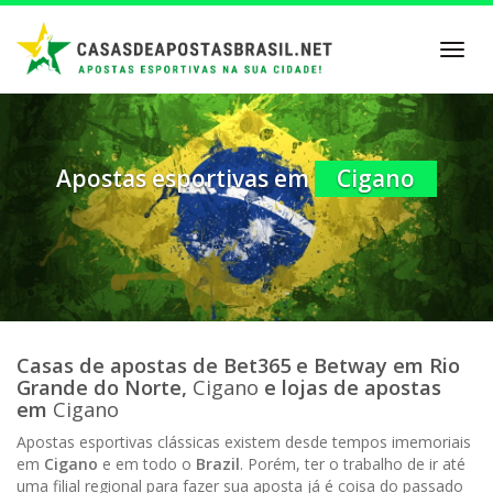
Skip
to
Toggl
main
navig
content
Apostas esportivas em
Cigano
Casas de apostas de Bet365 e Betway em
Rio
Grande do Norte,
Cigano
e lojas de apostas
em
Cigano
Apostas esportivas clássicas existem desde tempos imemoriais
em
Cigano
e em todo o
Brazil
. Porém, ter o trabalho de ir até
uma filial regional para fazer sua aposta já é coisa do passado