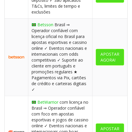
depósito ✓ São aplicados
T&Cs, limites de tempo e
exclusões
Betsson
Brasil ⇒
Operador confiável com
licença oficial no Brasil para
apostas esportivas e cassino
online ✓ Eventos nacionais e
internacionais com odds
APOSTAR
competitivas ✓ Suporte ao
AGORA!
cliente em português e
promoções regulares ★
Pagamentos via Pix, cartões
de crédito e carteiras digitais
✓
BetWarrior
com licença no
Brasil ⇒ Operador confiável
com foco em apostas
esportivas e jogos de cassino
online ✓ Eventos nacionais e
APOSTAR
internacionais com boas