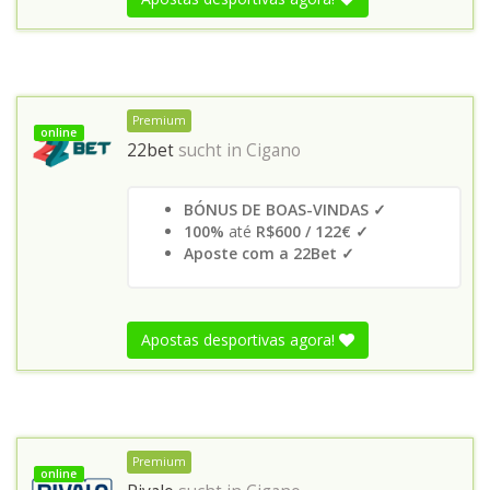
Premium
online
22bet
sucht in
Cigano
BÓNUS DE BOAS-VINDAS ✓
100%
até
R$600 / 122€ ✓
Aposte com a 22Bet ✓
Apostas desportivas agora!
Premium
online