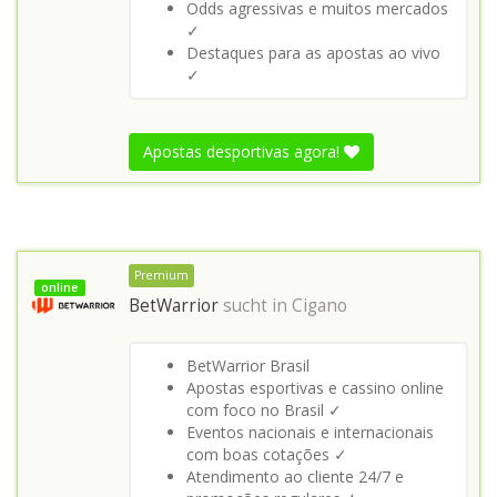
Odds agressivas e muitos mercados
✓
Destaques para as apostas ao vivo
✓
Apostas desportivas agora!
Premium
online
BetWarrior
sucht in
Cigano
BetWarrior Brasil
Apostas esportivas e cassino online
com foco no Brasil ✓
Eventos nacionais e internacionais
com boas cotações ✓
Atendimento ao cliente 24/7 e