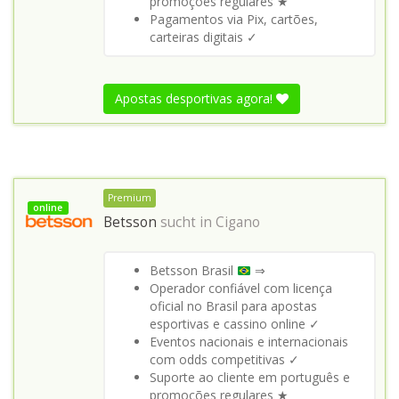
promoções regulares ★
Pagamentos via Pix, cartões,
carteiras digitais ✓
Apostas desportivas agora!
Premium
online
Betsson
sucht in
Cigano
Betsson Brasil
⇒
Operador confiável com licença
oficial no Brasil para apostas
esportivas e cassino online ✓
Eventos nacionais e internacionais
com odds competitivas ✓
Suporte ao cliente em português e
promoções regulares ★