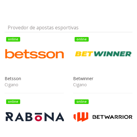
Provedor de apostas esportivas
online
online
Betsson
Betwinner
Cigano
Cigano
online
online