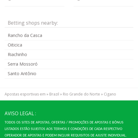
Betting shops nearby:
Rancho da Casca
Oiticica
Riachinho
Serra Mossoró
Santo Antônio
Apostas esportivas em
»
Brazil
»
Rio Grande do Norte
»
Cigano
AVISO LEGAL :
TODOS OS SITES DE APOSTAS, OFERTAS / PROMOÇÕES DE APOSTAS E BÔNUS
LISTADOS ESTÃO SUJEITOS AOS TERMOS E CONDIÇÕES DE CADA RESPECTIVO
OPERADOR DE APOSTAS E PODEM INCLUIR REQUISITOS DE AJUSTE INDIVIDUAL.