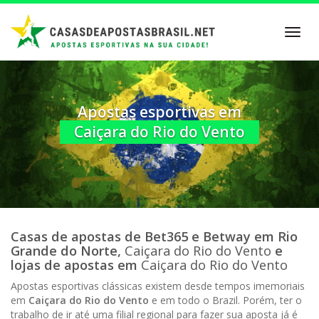
Skip
to
Toggl
main
navig
content
Apostas esportivas em
Caiçara do Rio do Vento
Casas de apostas de Bet365 e Betway em
Rio
Grande do Norte,
Caiçara do Rio do Vento
e
lojas de apostas em
Caiçara do Rio do Vento
Apostas esportivas clássicas existem desde tempos imemoriais
em
Caiçara do Rio do Vento
e em todo o Brazil. Porém, ter o
trabalho de ir até uma filial regional para fazer sua aposta já é