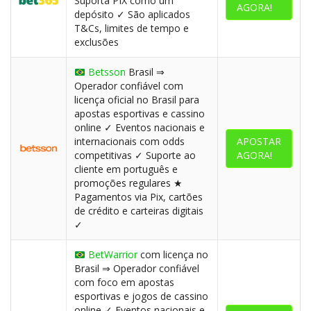
Suporta PIX como um
AGORA!
depósito ✓ São aplicados
T&Cs, limites de tempo e
exclusões
Betsson
Brasil ⇒
Operador confiável com
licença oficial no Brasil para
apostas esportivas e cassino
online ✓ Eventos nacionais e
internacionais com odds
APOSTAR
competitivas ✓ Suporte ao
AGORA!
cliente em português e
promoções regulares ★
Pagamentos via Pix, cartões
de crédito e carteiras digitais
✓
BetWarrior
com licença no
Brasil ⇒ Operador confiável
com foco em apostas
esportivas e jogos de cassino
online ✓ Eventos nacionais e