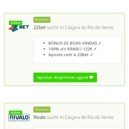
Premium
online
22bet
sucht in
Caiçara do Rio do Vento
BÓNUS DE BOAS-VINDAS ✓
100%
até
R$600 / 122€ ✓
Aposte com a 22Bet ✓
Apostas desportivas agora!
Premium
online
Rivalo
sucht in
Caiçara do Rio do Vento