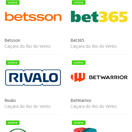
online
online
Betsson
Bet365
Caiçara do Rio do Vento
Caiçara do Rio do Vento
online
online
Rivalo
BetWarrior
Caiçara do Rio do Vento
Caiçara do Rio do Vento
online
online