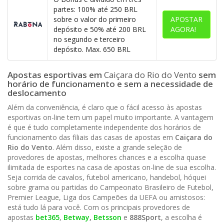
partes: 100% até 250 BRL
sobre o valor do primeiro
APOSTAR
depósito e 50% até 200 BRL
AGORA!
no segundo e terceiro
depósito. Max. 650 BRL
Apostas esportivas em
Caiçara do Rio do Vento
sem
horário de funcionamento e sem a necessidade de
deslocamento
Além da conveniência, é claro que o fácil acesso às apostas
esportivas on-line tem um papel muito importante. A vantagem
é que é tudo completamente independente dos horários de
funcionamento das filiais das casas de apostas em
Caiçara do
Rio do Vento
. Além disso, existe a grande seleção de
provedores de apostas, melhores chances e a escolha quase
ilimitada de esportes na casa de apostas on-line de sua escolha.
Seja corrida de cavalos, futebol americano, handebol, hóquei
sobre grama ou partidas do Campeonato Brasileiro de Futebol,
Premier League, Liga dos Campeões da UEFA ou amistosos:
está tudo lá para você. Com os principais provedores de
apostas
bet365
,
Betway
,
Betsson
e
888Sport
, a escolha é