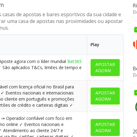
im
R
B
as casas de apostas e bares esportivos da sua cidade e
trar uma casa de apostas nas proximidades ou apostar
nus.
Play
Aposte agora com o líder mundial
Bet365
APOSTAR
São aplicados T&Cs, limites de tempo e
B
AGORA!
B
vel com licença oficial no Brasil para
 ✓ Eventos nacionais e internacionais
APOSTAR
ao cliente em português e promoções
AGORA!
ões de crédito e carteiras digitais ✓
l ⇒ Operador confiável com foco em
ino online ✓ Eventos nacionais e
APOSTAR
✓ Atendimento ao cliente 24/7 e
AGORA!
2
ia Pix, cartões, carteiras digitais ✓