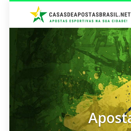
Skip
to
main
content
Apost