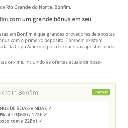
 de
Rio Grande do Norte,
Bonfim
.
fim
com um grande bônus em seu
ostas em
Bonfim
é que grandes provedores de apostas
ônus com o primeiro depósito. Também existem
da da Copa América) para tornar suas apostas ainda
as on-line, incluindo as ofertas atuais de boas-
ucht in
Bonfim
Premium
NUS DE BOAS-VINDAS ✓
0%
até
R$600 / 122€ ✓
oste com a 22Bet ✓