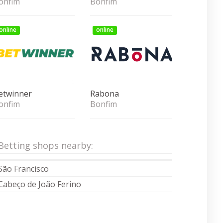
onfim
Bonfim
online
online
etwinner
Rabona
onfim
Bonfim
Betting shops nearby:
São Francisco
Cabeço de João Ferino