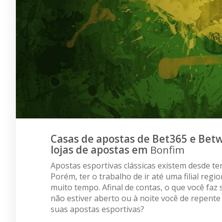
Casas de apostas de Bet365 e Be
lojas de apostas em
Bonfim
Apostas esportivas clássicas existem desde 
Porém, ter o trabalho de ir até uma filial regi
muito tempo. Afinal de contas, o que você faz
não estiver aberto ou à noite você de repente
suas apostas esportivas?