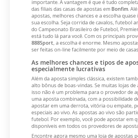
importante. A vantagem é que é tudo comple
das filiais das casas de apostas em
Bonfim
. Al
apostas, melhores chances e a escolha quase i
sua escolha. Seja corrida de cavalos, futebol
do Campeonato Brasileiro de Futebol, Premie
está tudo lá para você. Com os principais pr
888Sport
, a escolha é enorme. Mesmo apost
ser feitas on-line facilmente por meio de casa
As melhores chances e tipos de apo
especialmente lucrativas
Além da aposta simples clássica, existem tam
alto bônus de boas-vindas. Se muitas lojas 
isso não é um problema para o provedor de 
uma aposta combinada, com a possibilidade de
apostar em uma derrota, vitória ou empate, p
especiais ao vivo. As apostas ao vivo são par
futebol. Por exemplo, você pode apostar em q
disponíveis em todos os provedores de apost
Encontre agora mesmo uma loja de apostas pe