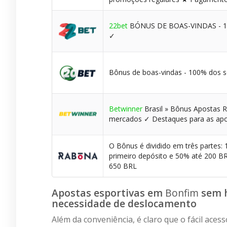
22bet
BÓNUS DE BOAS-VINDAS - 10
✓
Bônus de boas-vindas - 100% dos 
Betwinner
Brasil » Bônus Apostas 
mercados ✓ Destaques para as apo
O Bônus é dividido em três partes:
primeiro depósito e 50% até 200 BR
650 BRL
Apostas esportivas em
Bonfim
sem 
necessidade de deslocamento
Além da conveniência, é claro que o fácil ace