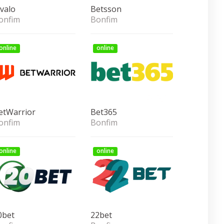
ivalo
Betsson
onfim
Bonfim
online
online
etWarrior
Bet365
onfim
Bonfim
online
online
0bet
22bet