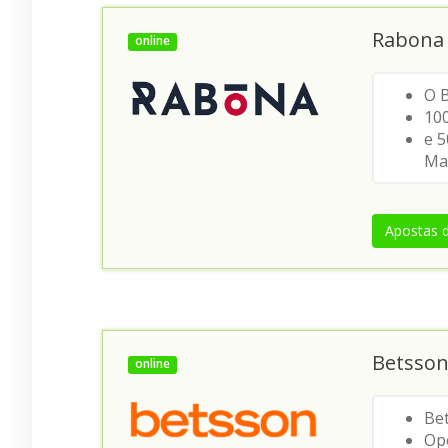
Rabona
online
O B
100
e 5
Ma
Apostas d
Betsso
online
Be
Ope