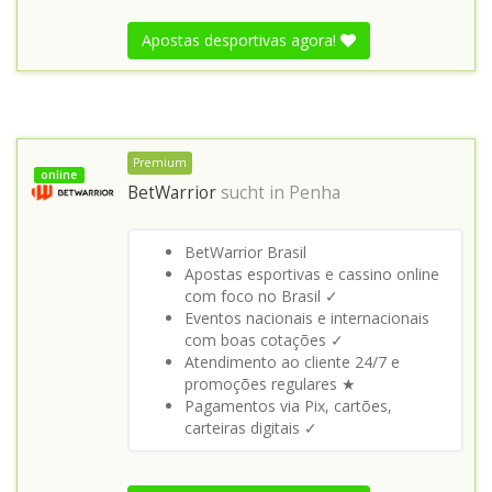
Apostas desportivas agora!
Premium
online
BetWarrior
sucht in
Penha
BetWarrior Brasil
Apostas esportivas e cassino online
com foco no Brasil ✓
Eventos nacionais e internacionais
com boas cotações ✓
Atendimento ao cliente 24/7 e
promoções regulares ★
Pagamentos via Pix, cartões,
carteiras digitais ✓