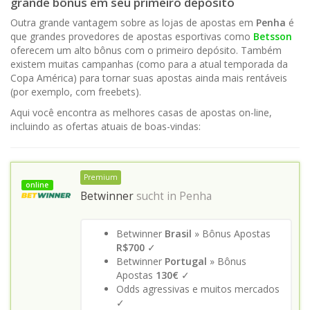
grande bônus em seu primeiro depósito
Outra grande vantagem sobre as lojas de apostas em
Penha
é
que grandes provedores de apostas esportivas como
Betsson
oferecem um alto bônus com o primeiro depósito. Também
existem muitas campanhas (como para a atual temporada da
Copa América) para tornar suas apostas ainda mais rentáveis
(por exemplo, com freebets).
Aqui você encontra as melhores casas de apostas on-line,
incluindo as ofertas atuais de boas-vindas:
Premium
online
Betwinner
sucht in
Penha
Betwinner
Brasil
» Bônus Apostas
R$700
✓
Betwinner
Portugal
» Bônus
Apostas
130€
✓
Odds agressivas e muitos mercados
✓