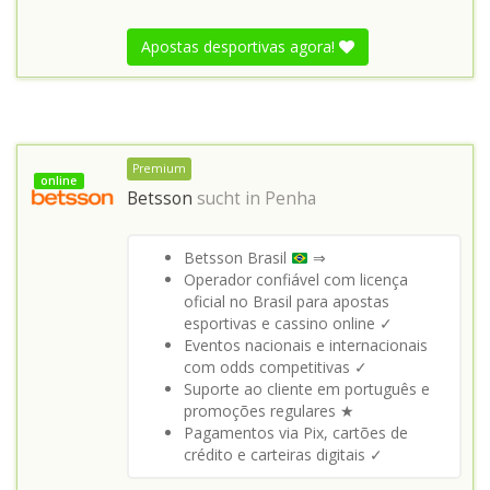
Apostas desportivas agora!
Premium
online
Betsson
sucht in
Penha
Betsson Brasil
⇒
Operador confiável com licença
oficial no Brasil para apostas
esportivas e cassino online ✓
Eventos nacionais e internacionais
com odds competitivas ✓
Suporte ao cliente em português e
promoções regulares ★
Pagamentos via Pix, cartões de
crédito e carteiras digitais ✓