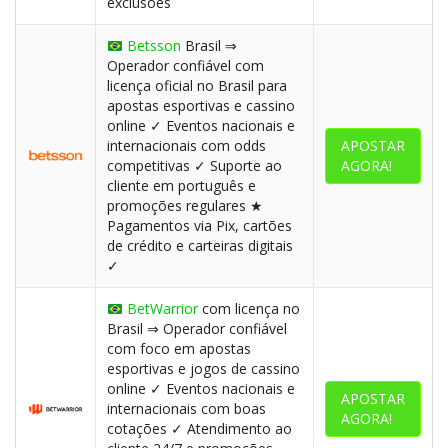
exclusões
Betsson
Brasil ⇒
Operador confiável com
licença oficial no Brasil para
apostas esportivas e cassino
online ✓ Eventos nacionais e
internacionais com odds
APOSTAR
competitivas ✓ Suporte ao
AGORA!
cliente em português e
promoções regulares ★
Pagamentos via Pix, cartões
de crédito e carteiras digitais
✓
BetWarrior
com licença no
Brasil ⇒ Operador confiável
com foco em apostas
esportivas e jogos de cassino
online ✓ Eventos nacionais e
APOSTAR
internacionais com boas
AGORA!
cotações ✓ Atendimento ao