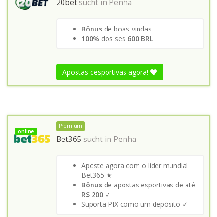
20bet
sucht in
Penha
Bônus
de boas-vindas
100%
dos ses
600 BRL
Apostas desportivas agora!
Premium
online
Bet365
sucht in
Penha
Aposte agora com o líder mundial
Bet365 ★
Bônus
de apostas esportivas de até
R$ 200
✓
Suporta PIX como um depósito ✓