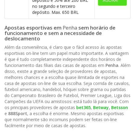
depósito e 50% até 200 BRL
AGORA!
no segundo e terceiro
depósito. Max. 650 BRL
Apostas esportivas em
Penha
sem horário de
funcionamento e sem a necessidade de
deslocamento
Além da conveniência, é claro que o fácil acesso às apostas
esportivas on-line tem um papel muito importante. A vantagem
é que é tudo completamente independente dos horários de
funcionamento das filiais das casas de apostas em
Penha
. Além
disso, existe a grande seleção de provedores de apostas,
melhores chances e a escolha quase ilimitada de esportes na
casa de apostas on-line de sua escolha. Seja corrida de cavalos,
futebol americano, handebol, hóquei sobre grama ou partidas
do Campeonato Brasileiro de Futebol, Premier League, Liga dos
Campeões da UEFA ou amistosos: está tudo lá para você. Com
os principais provedores de apostas
bet365
,
Betway
,
Betsson
e
888Sport
, a escolha é enorme. Mesmo apostas esportivas
que normalmente são incomuns podem ser feitas on-line
facilmente por meio de casas de apostas.