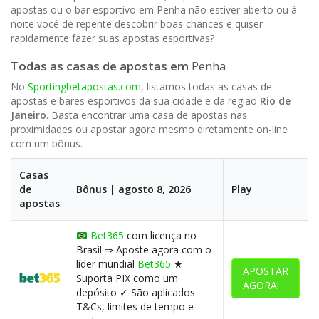
apostas ou o bar esportivo em Penha não estiver aberto ou à
noite você de repente descobrir boas chances e quiser
rapidamente fazer suas apostas esportivas?
Todas as casas de apostas em
Penha
No
Sportingbetapostas.com
, listamos todas as casas de
apostas e bares esportivos da sua cidade e da região
Rio de
Janeiro
. Basta encontrar uma casa de apostas nas
proximidades ou apostar agora mesmo diretamente on-line
com um bônus.
Casas
de
Bônus | agosto 8, 2026
Play
apostas
Bet365
com licença no
Brasil ⇒ Aposte agora com o
líder mundial
Bet365
★
APOSTAR
Suporta PIX como um
AGORA!
depósito ✓ São aplicados
T&Cs, limites de tempo e