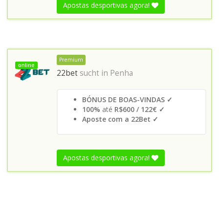
Apostas desportivas agora!
Premium
online
22bet
sucht in
Penha
BÓNUS DE BOAS-VINDAS ✓
100%
até
R$600 / 122€ ✓
Aposte com a 22Bet ✓
Apostas desportivas agora!