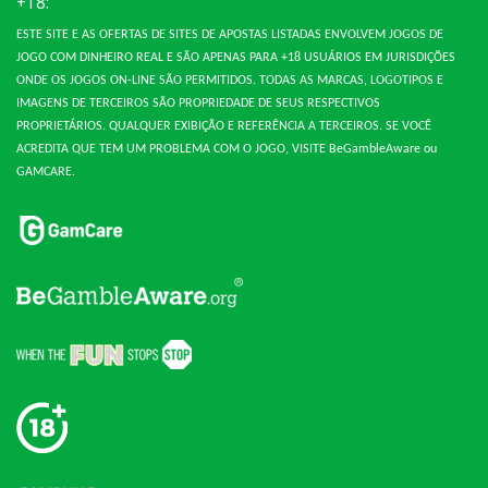
+18:
ESTE SITE E AS OFERTAS DE SITES DE APOSTAS LISTADAS ENVOLVEM JOGOS DE
JOGO COM DINHEIRO REAL E SÃO APENAS PARA +18 USUÁRIOS EM JURISDIÇÕES
ONDE OS JOGOS ON-LINE SÃO PERMITIDOS.
TODAS AS MARCAS, LOGOTIPOS E
IMAGENS DE TERCEIROS SÃO PROPRIEDADE DE SEUS RESPECTIVOS
PROPRIETÁRIOS.
QUALQUER EXIBIÇÃO E REFERÊNCIA A TERCEIROS.
SE VOCÊ
ACREDITA QUE TEM UM PROBLEMA COM O JOGO, VISITE BeGambleAware ou
GAMCARE.