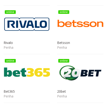
online
online
Rivalo
Betsson
Penha
Penha
online
online
Bet365
20bet
Penha
Penha