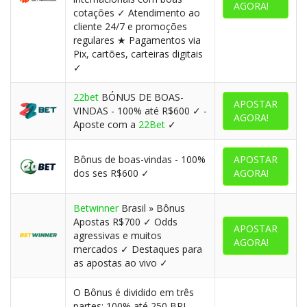
AGORA!
cotações ✓ Atendimento ao
cliente 24/7 e promoções
regulares ★ Pagamentos via
Pix, cartões, carteiras digitais
✓
22bet
BÓNUS DE BOAS-
APOSTAR
VINDAS - 100% até R$600 ✓ -
AGORA!
Aposte com a
22Bet
✓
Bônus de boas-vindas - 100%
APOSTAR
dos ses R$600 ✓
AGORA!
Betwinner
Brasil » Bônus
Apostas R$700 ✓ Odds
APOSTAR
agressivas e muitos
AGORA!
mercados ✓ Destaques para
as apostas ao vivo ✓
O Bônus é dividido em três
partes: 100% até 250 BRL