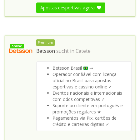
Apostas desportivas agora!
Premium
online
Betsson
sucht in
Catete
Betsson Brasil
⇒
Operador confiável com licença
oficial no Brasil para apostas
esportivas e cassino online ✓
Eventos nacionais e internacionais
com odds competitivas ✓
Suporte ao cliente em português e
promoções regulares ★
Pagamentos via Pix, cartões de
crédito e carteiras digitais ✓