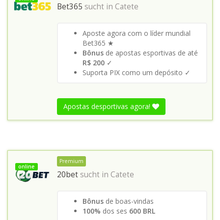
Bet365
sucht in
Catete
Aposte agora com o líder mundial
Bet365 ★
Bônus
de apostas esportivas de até
R$ 200
✓
Suporta PIX como um depósito ✓
Apostas desportivas agora!
Premium
online
20bet
sucht in
Catete
Bônus
de boas-vindas
100%
dos ses
600 BRL