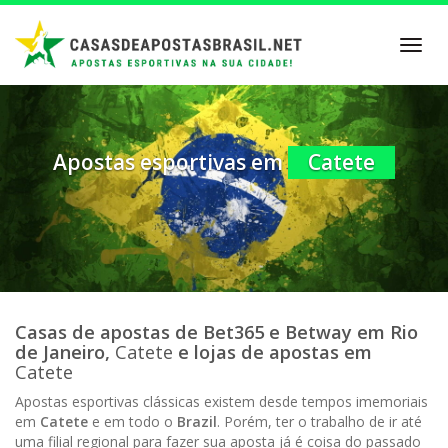
Skip
to
Toggl
main
navig
content
Apostas esportivas em
Catete
Casas de apostas de Bet365 e Betway em
Rio
de Janeiro,
Catete
e lojas de apostas em
Catete
Apostas esportivas clássicas existem desde tempos imemoriais
em
Catete
e em todo o
Brazil
. Porém, ter o trabalho de ir até
uma filial regional para fazer sua aposta já é coisa do passado