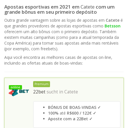
Apostas esportivas em 202
1
em
Catete
com um
grande bônus em seu primeiro depósito
Outra grande vantagem sobre as lojas de apostas em
Catete
é
que grandes provedores de apostas esportivas como
Betsson
oferecem um alto bônus com o primeiro depósito. Também
existem muitas campanhas (como para a atual temporada da
Copa América) para tornar suas apostas ainda mais rentáveis
(por exemplo, com freebets).
Aqui você encontra as melhores casas de apostas on-line,
incluindo as ofertas atuais de boas-vindas:
Premium
online
22bet
sucht in
Catete
BÓNUS DE BOAS-VINDAS ✓
100%
até
R$600 / 122€ ✓
Aposte com a 22Bet ✓