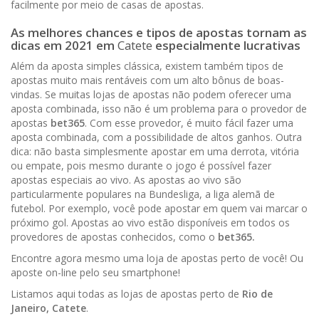
facilmente por meio de casas de apostas.
As melhores chances e tipos de apostas tornam as
dicas em 202
1
em
Catete
especialmente lucrativas
Além da aposta simples clássica, existem também tipos de
apostas muito mais rentáveis com um alto bônus de boas-
vindas. Se muitas lojas de apostas não podem oferecer uma
aposta combinada, isso não é um problema para o provedor de
apostas
bet365
. Com esse provedor, é muito fácil fazer uma
aposta combinada, com a possibilidade de altos ganhos. Outra
dica: não basta simplesmente apostar em uma derrota, vitória
ou empate, pois mesmo durante o jogo é possível fazer
apostas especiais ao vivo. As apostas ao vivo são
particularmente populares na Bundesliga, a liga alemã de
futebol. Por exemplo, você pode apostar em quem vai marcar o
próximo gol. Apostas ao vivo estão disponíveis em todos os
provedores de apostas conhecidos, como o
bet365.
Encontre agora mesmo uma loja de apostas perto de você! Ou
aposte on-line pelo seu smartphone!
Listamos aqui todas as lojas de apostas perto de
Rio de
Janeiro,
Catete
.