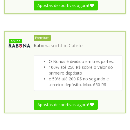
Apostas desportivas agora!
Premium
online
Rabona
sucht in
Catete
O Bônus é dividido em três partes:
100% até 250 R$ sobre o valor do
primeiro depósito
e 50% até 200 R$ no segundo e
terceiro depósito. Max. 650 R$
Apostas desportivas agora!