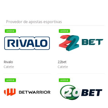
Provedor de apostas esportivas
online
online
Rivalo
22bet
Catete
Catete
online
online