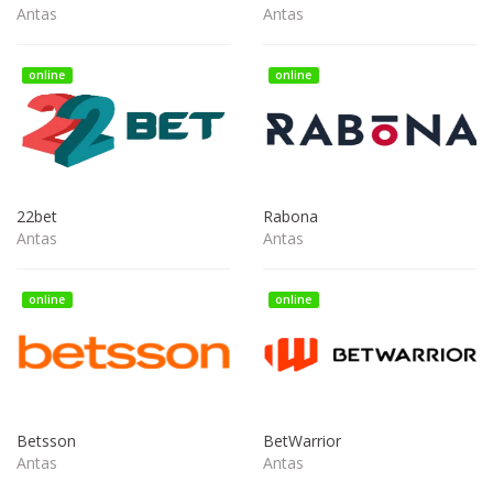
Antas
Antas
online
online
22bet
Rabona
Antas
Antas
online
online
Betsson
BetWarrior
Antas
Antas