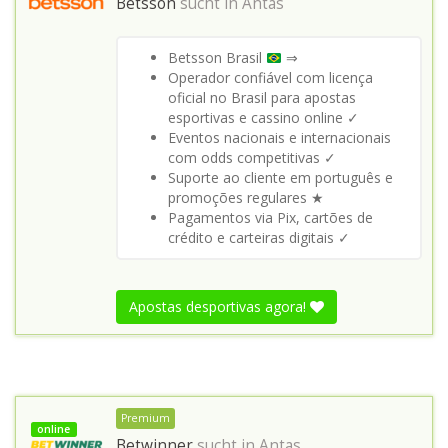
Betsson
sucht in
Antas
Betsson Brasil
⇒
Operador confiável com licença
oficial no Brasil para apostas
esportivas e cassino online ✓
Eventos nacionais e internacionais
com odds competitivas ✓
Suporte ao cliente em português e
promoções regulares ★
Pagamentos via Pix, cartões de
crédito e carteiras digitais ✓
Apostas desportivas agora!
Premium
online
Betwinner
sucht in
Antas