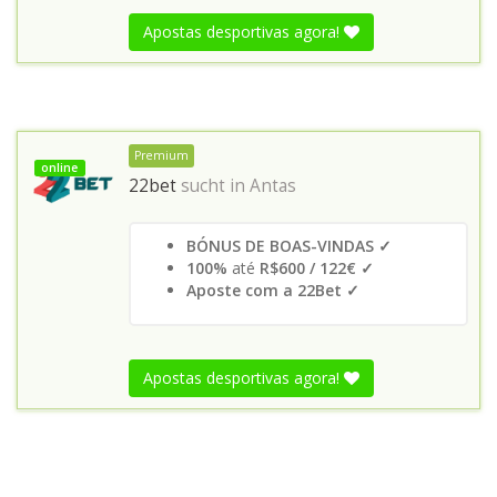
Apostas desportivas agora!
Premium
online
22bet
sucht in
Antas
BÓNUS DE BOAS-VINDAS ✓
100%
até
R$600 / 122€ ✓
Aposte com a 22Bet ✓
Apostas desportivas agora!