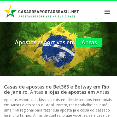
Skip
to
Toggl
main
navig
content
Apostas esportivas em
Antas
Casas de apostas de Bet365 e Betway em
Rio
de Janeiro,
Antas
e lojas de apostas em
Antas
Apostas esportivas clássicas existem desde tempos imemoriais
em
Antas
e em todo o Brazil. Porém, ter o trabalho de ir até
uma filial regional para fazer sua aposta já é coisa do passado
há muito tempo. Afinal de contas, o que você faz se a casa de