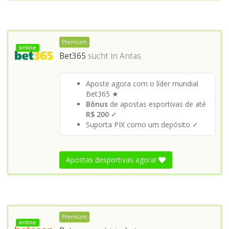
Premium
online
Bet365
sucht in
Antas
Aposte agora com o líder mundial
Bet365 ★
Bônus
de apostas esportivas de até
R$ 200
✓
Suporta PIX como um depósito ✓
Apostas desportivas agora!
Premium
online