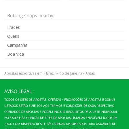
Betting shops nearby:
Frades
Queirs
Campanha
Boa Vida
Apostas esportivas em
»
Brazil
»
Rio de Janeiro
»
Antas
AVISO LEGAL :
TODOS OS SITES DE APOSTAS, OFERTAS / PROMOÇÕES DE APOSTAS E BÔNUS
LISTADOS ESTÃO SUJEITOS AOS TERMOS E CONDIÇÕES DE CADA RESPECTIVO
OPERADOR DE APOSTAS E PODEM INCLUIR REQUISITOS DE AJUSTE INDIVIDUAL.
ESTE SITE E AS OFERTAS DE SITES DE APOSTAS LISTADAS ENVOLVEM JOGOS DE
JOGO COM DINHEIRO REAL E SÃO APENAS APROPRIADOS PARA USUÁRIOS DE