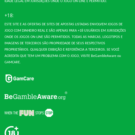
IDADE LEGAL EM JURISDIÇÕES ONDE O JOGO ON-LINE É PERMITIDO.
+18:
ESTE SITE E AS OFERTAS DE SITES DE APOSTAS LISTADAS ENVOLVEM JOGOS DE
JOGO COM DINHEIRO REAL E SÃO APENAS PARA +18 USUÁRIOS EM JURISDIÇÕES
ONDE OS JOGOS ON-LINE SÃO PERMITIDOS.
TODAS AS MARCAS, LOGOTIPOS E
IMAGENS DE TERCEIROS SÃO PROPRIEDADE DE SEUS RESPECTIVOS
PROPRIETÁRIOS.
QUALQUER EXIBIÇÃO E REFERÊNCIA A TERCEIROS.
SE VOCÊ
ACREDITA QUE TEM UM PROBLEMA COM O JOGO, VISITE BeGambleAware ou
GAMCARE.