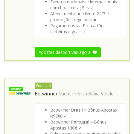
Eventos nacionais e internacionais
com boas cotações ✓
Atendimento ao cliente 24/7 e
promoções regulares ★
Pagamentos via Pix, cartões,
carteiras digitais ✓
Apostas desportivas agora!
Premium
online
Betwinner
sucht in
Sítio Baixa Verde
Betwinner
Brasil
» Bônus Apostas
R$700
✓
Betwinner
Portugal
» Bônus
Apostas
130€
✓
Odds agressivas e muitos mercados