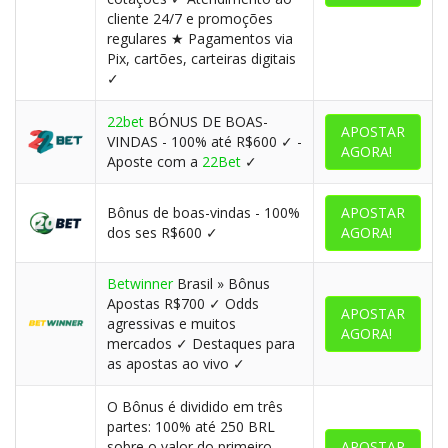
cliente 24/7 e promoções
regulares ★ Pagamentos via
Pix, cartões, carteiras digitais
✓
22bet
BÓNUS DE BOAS-
APOSTAR
VINDAS - 100% até R$600 ✓ -
AGORA!
Aposte com a
22Bet
✓
Bônus de boas-vindas - 100%
APOSTAR
dos ses R$600 ✓
AGORA!
Betwinner
Brasil » Bônus
Apostas R$700 ✓ Odds
APOSTAR
agressivas e muitos
AGORA!
mercados ✓ Destaques para
as apostas ao vivo ✓
O Bônus é dividido em três
partes: 100% até 250 BRL
sobre o valor do primeiro
APOSTAR