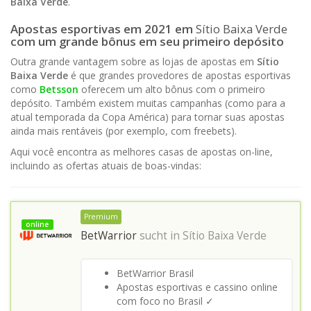
Baixa Verde
.
Apostas esportivas em 202
1
em
Sítio Baixa Verde
com um grande bônus em seu primeiro depósito
Outra grande vantagem sobre as lojas de apostas em
Sítio
Baixa Verde
é que grandes provedores de apostas esportivas
como
Betsson
oferecem um alto bônus com o primeiro
depósito. Também existem muitas campanhas (como para a
atual temporada da Copa América) para tornar suas apostas
ainda mais rentáveis (por exemplo, com freebets).
Aqui você encontra as melhores casas de apostas on-line,
incluindo as ofertas atuais de boas-vindas:
Premium
online
BetWarrior
sucht in
Sítio Baixa Verde
BetWarrior Brasil
Apostas esportivas e cassino online
com foco no Brasil ✓