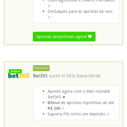
✓
Destaques para as apostas ao vivo
✓
Apostas desportivas agora!
Premium
online
Bet365
sucht in
Sítio Baixa Verde
Aposte agora com o líder mundial
Bet365 ★
Bônus
de apostas esportivas de até
R$ 200
✓
Suporta PIX como um depósito ✓