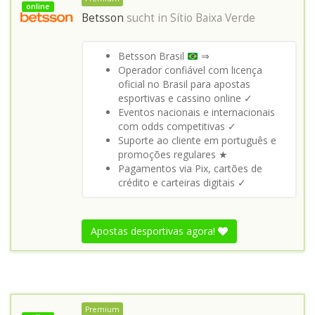
online
Betsson
sucht in
Sítio Baixa Verde
Betsson Brasil
⇒
Operador confiável com licença
oficial no Brasil para apostas
esportivas e cassino online ✓
Eventos nacionais e internacionais
com odds competitivas ✓
Suporte ao cliente em português e
promoções regulares ★
Pagamentos via Pix, cartões de
crédito e carteiras digitais ✓
Apostas desportivas agora!
Premium