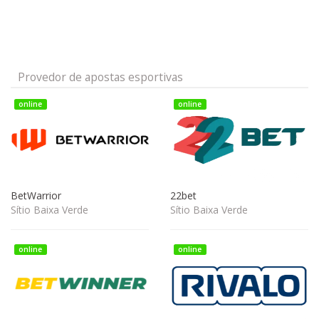
Provedor de apostas esportivas
online
online
BetWarrior
22bet
Sítio Baixa Verde
Sítio Baixa Verde
online
online