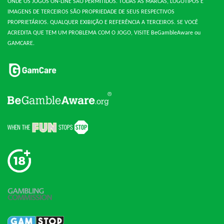
ONDE OS JOGOS ON-LINE SÃO PERMITIDOS.
TODAS AS MARCAS, LOGOTIPOS E
IMAGENS DE TERCEIROS SÃO PROPRIEDADE DE SEUS RESPECTIVOS
PROPRIETÁRIOS.
QUALQUER EXIBIÇÃO E REFERÊNCIA A TERCEIROS.
SE VOCÊ
ACREDITA QUE TEM UM PROBLEMA COM O JOGO, VISITE BeGambleAware ou
GAMCARE.