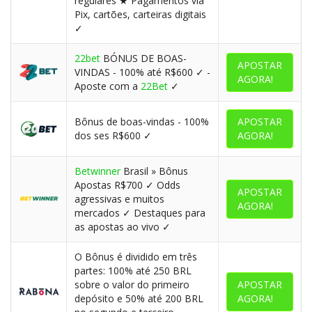
regulares ★ Pagamentos via
Pix, cartões, carteiras digitais
✓
22bet
BÓNUS DE BOAS-
APOSTAR
VINDAS - 100% até R$600 ✓ -
AGORA!
Aposte com a
22Bet
✓
Bônus de boas-vindas - 100%
APOSTAR
dos ses R$600 ✓
AGORA!
Betwinner
Brasil » Bônus
Apostas R$700 ✓ Odds
APOSTAR
agressivas e muitos
AGORA!
mercados ✓ Destaques para
as apostas ao vivo ✓
O Bônus é dividido em três
partes: 100% até 250 BRL
sobre o valor do primeiro
APOSTAR
depósito e 50% até 200 BRL
AGORA!