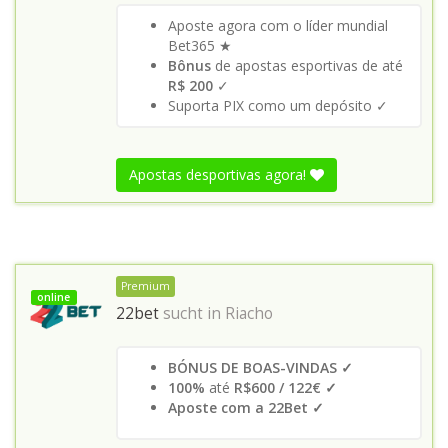
Aposte agora com o líder mundial
Bet365 ★
Bônus
de apostas esportivas de até
R$ 200
✓
Suporta PIX como um depósito ✓
Apostas desportivas agora!
Premium
online
22bet
sucht in
Riacho
BÓNUS DE BOAS-VINDAS ✓
100%
até
R$600 / 122€ ✓
Aposte com a 22Bet ✓