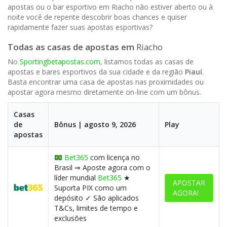
apostas ou o bar esportivo em Riacho não estiver aberto ou à
noite você de repente descobrir boas chances e quiser
rapidamente fazer suas apostas esportivas?
Todas as casas de apostas em
Riacho
No
Sportingbetapostas.com
, listamos todas as casas de
apostas e bares esportivos da sua cidade e da região
Piauí
.
Basta encontrar uma casa de apostas nas proximidades ou
apostar agora mesmo diretamente on-line com um bônus.
Casas
de
Bônus | agosto 9, 2026
Play
apostas
Bet365
com licença no
Brasil ⇒ Aposte agora com o
líder mundial
Bet365
★
APOSTAR
Suporta PIX como um
AGORA!
depósito ✓ São aplicados
T&Cs, limites de tempo e
exclusões