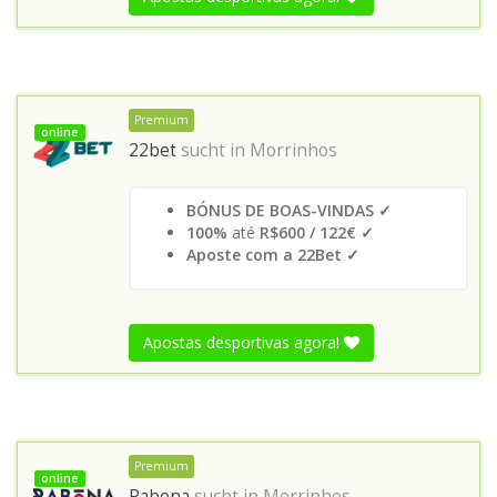
Premium
online
22bet
sucht in
Morrinhos
BÓNUS DE BOAS-VINDAS ✓
100%
até
R$600 / 122€ ✓
Aposte com a 22Bet ✓
Apostas desportivas agora!
Premium
online
Rabona
sucht in
Morrinhos