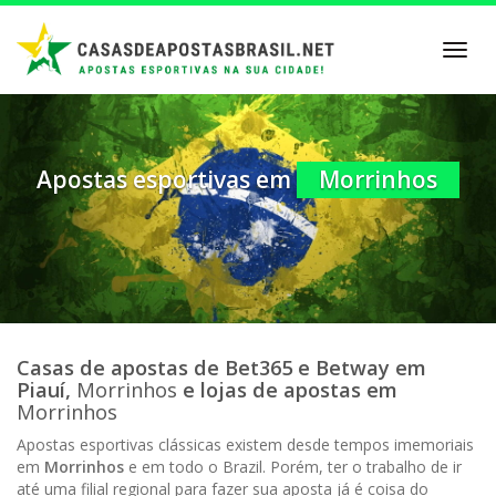
Skip
to
Toggl
main
navig
content
Apostas esportivas em
Morrinhos
Casas de apostas de Bet365 e Betway em
Piauí,
Morrinhos
e lojas de apostas em
Morrinhos
Apostas esportivas clássicas existem desde tempos imemoriais
em
Morrinhos
e em todo o Brazil. Porém, ter o trabalho de ir
até uma filial regional para fazer sua aposta já é coisa do