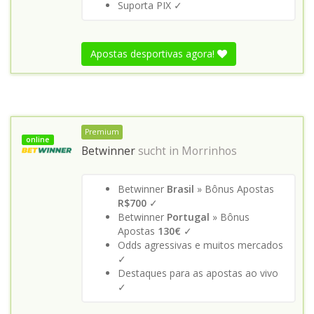
Suporta PIX ✓
Apostas desportivas agora!
Premium
online
Betwinner
sucht in
Morrinhos
Betwinner
Brasil
» Bônus Apostas
R$700
✓
Betwinner
Portugal
» Bônus
Apostas
130€
✓
Odds agressivas e muitos mercados
✓
Destaques para as apostas ao vivo
✓