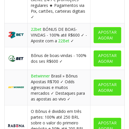
regulares ★ Pagamentos via
Pix, cartões, carteiras digitais
✓
22bet
BÓNUS DE BOAS-
APOSTAR
VINDAS - 100% até R$600 ✓ -
AGORA!
Aposte com a
22Bet
✓
Bônus de boas-vindas - 100%
APOSTAR
dos ses R$600 ✓
AGORA!
Betwinner
Brasil » Bônus
Apostas R$700 ✓ Odds
APOSTAR
agressivas e muitos
AGORA!
mercados ✓ Destaques para
as apostas ao vivo ✓
O Bônus é dividido em três
partes: 100% até 250 BRL
sobre o valor do primeiro
APOSTAR
depósito e 50% até 200 BRL
AGORA!