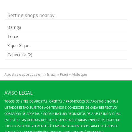
Betting shops nearby:
Barriga
Tôrre
Xique-Xique
Cabeceira (2)
Apostas esportivas em
»
Brazil
»
Piauí
»
Moleque
AVISO LEGAL :
TODOS OS SITES DE APOSTAS, OFERTAS / PROMOÇÕES DE APOSTAS E BÔNUS
LISTADOS ESTÃO SUJEITOS AOS TERMOS E CONDIÇÕES DE CADA RESPECTIVO
OPERADOR DE APOSTAS E PODEM INCLUIR REQUISITOS DE AJUSTE INDIVIDUAL.
ESTE SITE E AS OFERTAS DE SITES DE APOSTAS LISTADAS ENVOLVEM JOGOS DE
JOGO COM DINHEIRO REAL E SÃO APENAS APROPRIADOS PARA USUÁRIOS DE