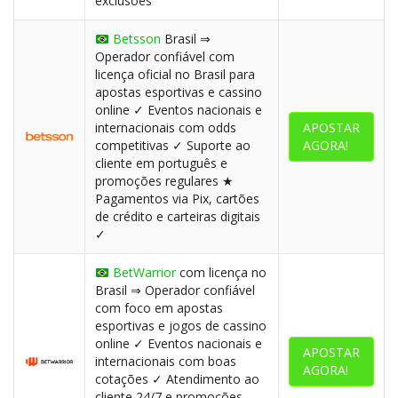
exclusões
Betsson
Brasil ⇒
Operador confiável com
licença oficial no Brasil para
apostas esportivas e cassino
online ✓ Eventos nacionais e
internacionais com odds
APOSTAR
competitivas ✓ Suporte ao
AGORA!
cliente em português e
promoções regulares ★
Pagamentos via Pix, cartões
de crédito e carteiras digitais
✓
BetWarrior
com licença no
Brasil ⇒ Operador confiável
com foco em apostas
esportivas e jogos de cassino
online ✓ Eventos nacionais e
APOSTAR
internacionais com boas
AGORA!
cotações ✓ Atendimento ao
cliente 24/7 e promoções