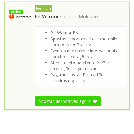
Premium
online
BetWarrior
sucht in
Moleque
BetWarrior Brasil
Apostas esportivas e cassino online
com foco no Brasil ✓
Eventos nacionais e internacionais
com boas cotações ✓
Atendimento ao cliente 24/7 e
promoções regulares ★
Pagamentos via Pix, cartões,
carteiras digitais ✓
Apostas desportivas agora!