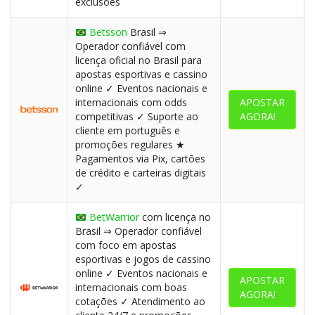
exclusões
Betsson
Brasil ⇒
Operador confiável com
licença oficial no Brasil para
apostas esportivas e cassino
online ✓ Eventos nacionais e
internacionais com odds
APOSTAR
competitivas ✓ Suporte ao
AGORA!
cliente em português e
promoções regulares ★
Pagamentos via Pix, cartões
de crédito e carteiras digitais
✓
BetWarrior
com licença no
Brasil ⇒ Operador confiável
com foco em apostas
esportivas e jogos de cassino
online ✓ Eventos nacionais e
APOSTAR
internacionais com boas
AGORA!
cotações ✓ Atendimento ao