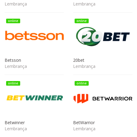
Lembrança
Lembrança
online
online
Betsson
20bet
Lembrança
Lembrança
online
online
Betwinner
BetWarrior
Lembrança
Lembrança