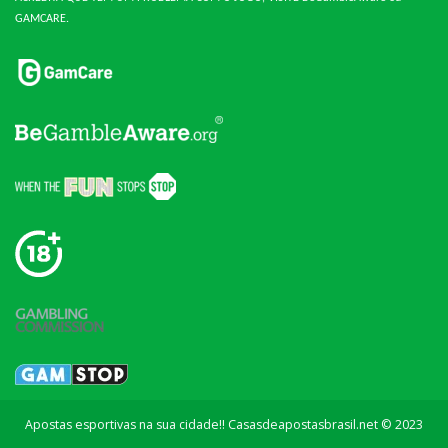
GAMCARE.
Apostas esportivas na sua cidade!! Casasdeapostasbrasil.net © 2023