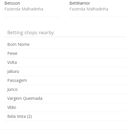
Betsson
BetWarrior
Fazenda Malhadinha
Fazenda Malhadinha
Betting shops nearby:
Bom Nome
Peixe
Volta
Jaburu
Passagem
Junco
Vargem Queimada
Vilão
Bela Vista (2)