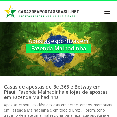
Skip
to
Toggl
main
navig
content
Apostas esportivas em
Fazenda Malhadinha
Casas de apostas de Bet365 e Betway em
Piauí,
Fazenda Malhadinha
e lojas de apostas
em
Fazenda Malhadinha
Apostas esportivas clássicas existem desde tempos imemoriais
em
Fazenda Malhadinha
e em todo o Brazil. Porém, ter o
trabalho de ir até uma filial regional para fazer sua aposta já é