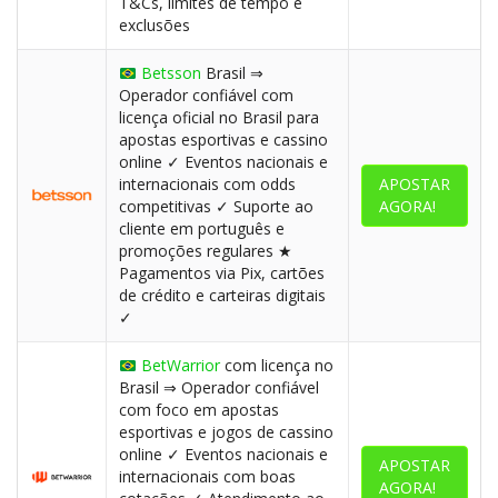
T&Cs, limites de tempo e
exclusões
Betsson
Brasil ⇒
Operador confiável com
licença oficial no Brasil para
apostas esportivas e cassino
online ✓ Eventos nacionais e
internacionais com odds
APOSTAR
competitivas ✓ Suporte ao
AGORA!
cliente em português e
promoções regulares ★
Pagamentos via Pix, cartões
de crédito e carteiras digitais
✓
BetWarrior
com licença no
Brasil ⇒ Operador confiável
com foco em apostas
esportivas e jogos de cassino
online ✓ Eventos nacionais e
APOSTAR
internacionais com boas
AGORA!