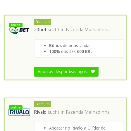
Premium
online
20bet
sucht in
Fazenda Malhadinha
Bônus
de boas-vindas
100%
dos ses
600 BRL
Apostas desportivas agora!
Premium
online
Rivalo
sucht in
Fazenda Malhadinha
Apostar no Rivalo a O líder de