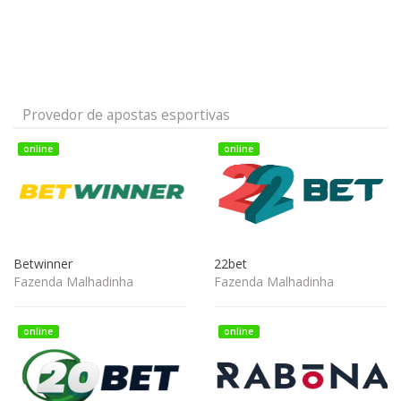
Provedor de apostas esportivas
online
online
Betwinner
22bet
Fazenda Malhadinha
Fazenda Malhadinha
online
online