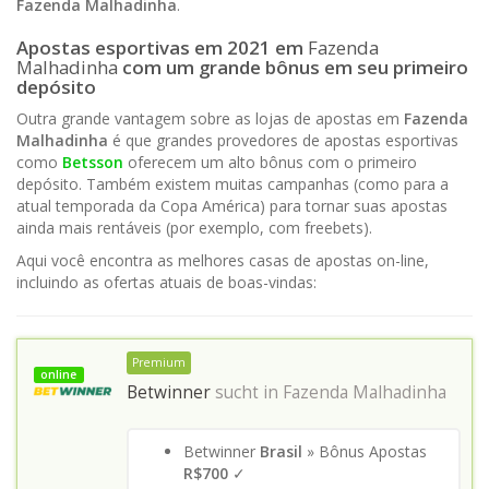
Fazenda Malhadinha
.
Apostas esportivas em 202
1
em
Fazenda
Malhadinha
com um grande bônus em seu primeiro
depósito
Outra grande vantagem sobre as lojas de apostas em
Fazenda
Malhadinha
é que grandes provedores de apostas esportivas
como
Betsson
oferecem um alto bônus com o primeiro
depósito. Também existem muitas campanhas (como para a
atual temporada da Copa América) para tornar suas apostas
ainda mais rentáveis (por exemplo, com freebets).
Aqui você encontra as melhores casas de apostas on-line,
incluindo as ofertas atuais de boas-vindas:
Premium
online
Betwinner
sucht in
Fazenda Malhadinha
Betwinner
Brasil
» Bônus Apostas
R$700
✓