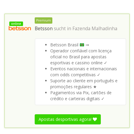
Premium
online
Betsson
sucht in
Fazenda Malhadinha
Betsson Brasil
⇒
Operador confiável com licença
oficial no Brasil para apostas
esportivas e cassino online ✓
Eventos nacionais e internacionais
com odds competitivas ✓
Suporte ao cliente em português e
promoções regulares ★
Pagamentos via Pix, cartões de
crédito e carteiras digitais ✓
Apostas desportivas agora!