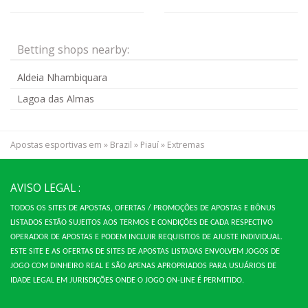
Betting shops nearby:
Aldeia Nhambiquara
Lagoa das Almas
Apostas esportivas em
»
Brazil
»
Piauí
»
Extremas
AVISO LEGAL :
TODOS OS SITES DE APOSTAS, OFERTAS / PROMOÇÕES DE APOSTAS E BÔNUS
LISTADOS ESTÃO SUJEITOS AOS TERMOS E CONDIÇÕES DE CADA RESPECTIVO
OPERADOR DE APOSTAS E PODEM INCLUIR REQUISITOS DE AJUSTE INDIVIDUAL.
ESTE SITE E AS OFERTAS DE SITES DE APOSTAS LISTADAS ENVOLVEM JOGOS DE
JOGO COM DINHEIRO REAL E SÃO APENAS APROPRIADOS PARA USUÁRIOS DE
IDADE LEGAL EM JURISDIÇÕES ONDE O JOGO ON-LINE É PERMITIDO.