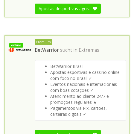
Apostas desportivas agora!
Premium
online
BetWarrior
sucht in
Extremas
BetWarrior Brasil
Apostas esportivas e cassino online
com foco no Brasil ✓
Eventos nacionais e internacionais
com boas cotações ✓
Atendimento ao cliente 24/7 e
promoções regulares ★
Pagamentos via Pix, cartões,
carteiras digitais ✓