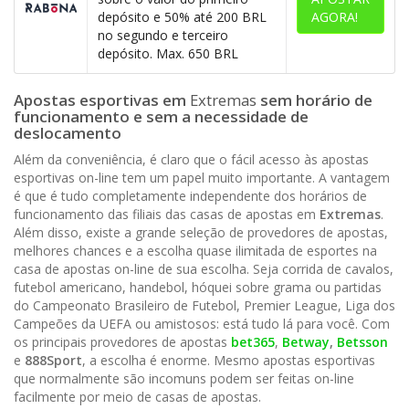
depósito e 50% até 200 BRL
AGORA!
no segundo e terceiro
depósito. Max. 650 BRL
Apostas esportivas em
Extremas
sem horário de
funcionamento e sem a necessidade de
deslocamento
Além da conveniência, é claro que o fácil acesso às apostas
esportivas on-line tem um papel muito importante. A vantagem
é que é tudo completamente independente dos horários de
funcionamento das filiais das casas de apostas em
Extremas
.
Além disso, existe a grande seleção de provedores de apostas,
melhores chances e a escolha quase ilimitada de esportes na
casa de apostas on-line de sua escolha. Seja corrida de cavalos,
futebol americano, handebol, hóquei sobre grama ou partidas
do Campeonato Brasileiro de Futebol, Premier League, Liga dos
Campeões da UEFA ou amistosos: está tudo lá para você. Com
os principais provedores de apostas
bet365
,
Betway
,
Betsson
e
888Sport
, a escolha é enorme. Mesmo apostas esportivas
que normalmente são incomuns podem ser feitas on-line
facilmente por meio de casas de apostas.