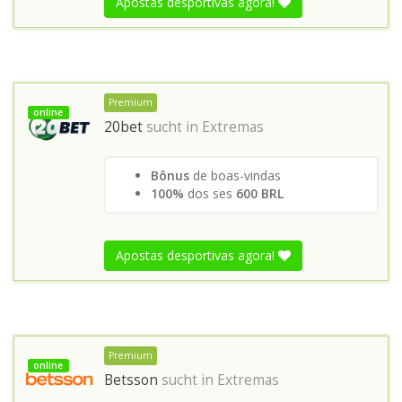
Apostas desportivas agora!
Premium
online
20bet
sucht in
Extremas
Bônus
de boas-vindas
100%
dos ses
600 BRL
Apostas desportivas agora!
Premium
online
Betsson
sucht in
Extremas