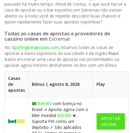
passado há muito tempo. Afinal de contas, o que você faz se a
casa de apostas ou o bar esportivo em Extremas não estiver
aberto ou à noite você de repente descobrir boas chances e
quiser rapidamente fazer suas apostas esportivas?
Todas as casas de apostas
e provedores de
cassino online
em
Extremas
No
Sportingbetapostas.com
, listamos todas as casas de
apostas e bares esportivos da sua cidade e da região
Piauí
.
Basta encontrar uma casa de apostas nas proximidades ou
apostar agora mesmo diretamente on-line com um bônus.
Casas
de
Bônus | agosto 8, 2026
Play
apostas
Bet365
com licença no
Brasil ⇒ Aposte agora com o
líder mundial
Bet365
★
APOSTAR
Suporta PIX como um
AGORA!
depósito ✓ São aplicados