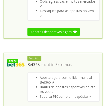
Odds agressivas e muitos mercados
✓
Destaques para as apostas ao vivo
✓
Apostas desportivas agora!
Premium
online
Bet365
sucht in
Extremas
Aposte agora com o líder mundial
Bet365 ★
Bônus
de apostas esportivas de até
R$ 200
✓
Suporta PIX como um depósito ✓