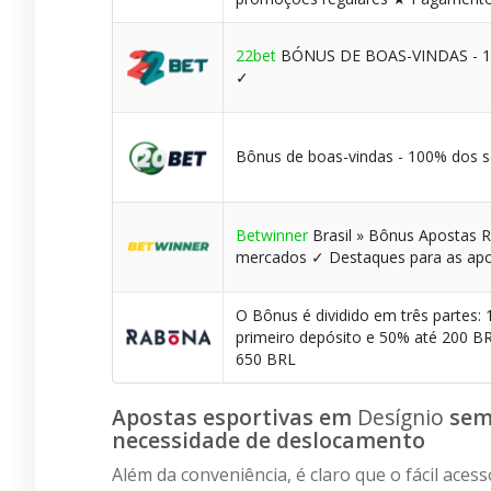
22bet
BÓNUS DE BOAS-VINDAS - 10
✓
Bônus de boas-vindas - 100% dos 
Betwinner
Brasil » Bônus Apostas 
mercados ✓ Destaques para as apo
O Bônus é dividido em três partes:
primeiro depósito e 50% até 200 BR
650 BRL
Apostas esportivas em
Desígnio
sem
necessidade de deslocamento
Além da conveniência, é claro que o fácil ace