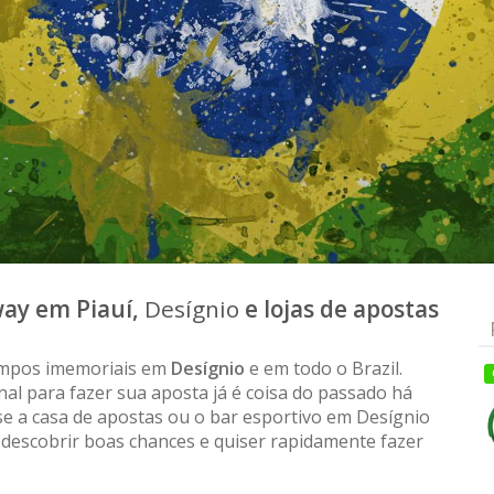
tway em
Piauí,
Desígnio
e lojas de apostas
tempos imemoriais em
Desígnio
e em todo o Brazil.
onal para fazer sua aposta já é coisa do passado há
 se a casa de apostas ou o bar esportivo em Desígnio
 descobrir boas chances e quiser rapidamente fazer