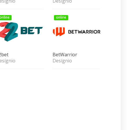
esígnio
Desígnio
online
online
2bet
BetWarrior
esígnio
Desígnio