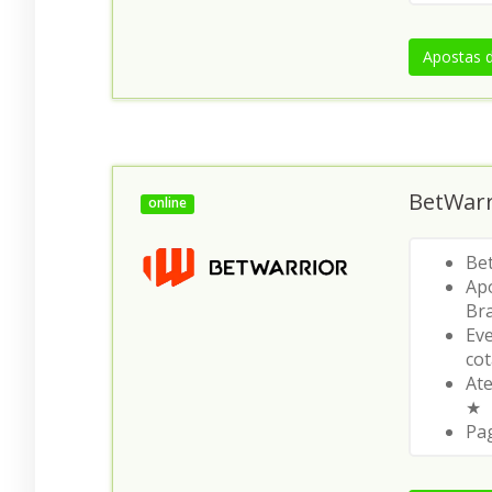
Apostas d
BetWarr
online
Bet
Apo
Bra
Eve
co
Ate
★
Pag