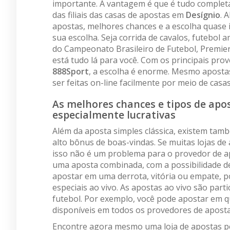
importante. A vantagem é que é tudo comple
das filiais das casas de apostas em
Desígnio
. 
apostas, melhores chances e a escolha quase i
sua escolha. Seja corrida de cavalos, futebol
do Campeonato Brasileiro de Futebol, Premie
está tudo lá para você. Com os principais pr
888Sport
, a escolha é enorme. Mesmo apost
ser feitas on-line facilmente por meio de casa
As melhores chances e tipos de apo
especialmente lucrativas
Além da aposta simples clássica, existem tam
alto bônus de boas-vindas. Se muitas lojas 
isso não é um problema para o provedor de 
uma aposta combinada, com a possibilidade de
apostar em uma derrota, vitória ou empate, p
especiais ao vivo. As apostas ao vivo são par
futebol. Por exemplo, você pode apostar em q
disponíveis em todos os provedores de apost
Encontre agora mesmo uma loja de apostas pe