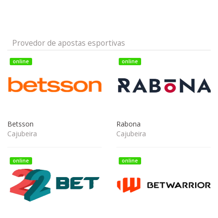
Provedor de apostas esportivas
online
online
Betsson
Rabona
Cajubeira
Cajubeira
online
online