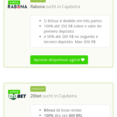
online
Rabona
sucht in
Cajubeira
O Bônus é dividido em três partes:
100% até 250 R$ sobre o valor do
primeiro depósito
e 50% até 200 R$ no segundo e
terceiro depósito. Max. 650 R$
Apostas desportivas agora!
Premium
online
20bet
sucht in
Cajubeira
Bônus
de boas-vindas
100%
dos ses
600 BRL