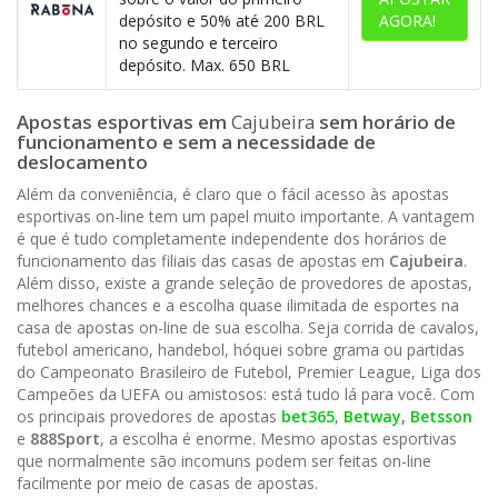
depósito e 50% até 200 BRL
AGORA!
no segundo e terceiro
depósito. Max. 650 BRL
Apostas esportivas em
Cajubeira
sem horário de
funcionamento e sem a necessidade de
deslocamento
Além da conveniência, é claro que o fácil acesso às apostas
esportivas on-line tem um papel muito importante. A vantagem
é que é tudo completamente independente dos horários de
funcionamento das filiais das casas de apostas em
Cajubeira
.
Além disso, existe a grande seleção de provedores de apostas,
melhores chances e a escolha quase ilimitada de esportes na
casa de apostas on-line de sua escolha. Seja corrida de cavalos,
futebol americano, handebol, hóquei sobre grama ou partidas
do Campeonato Brasileiro de Futebol, Premier League, Liga dos
Campeões da UEFA ou amistosos: está tudo lá para você. Com
os principais provedores de apostas
bet365
,
Betway
,
Betsson
e
888Sport
, a escolha é enorme. Mesmo apostas esportivas
que normalmente são incomuns podem ser feitas on-line
facilmente por meio de casas de apostas.