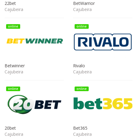
22bet
BetWarrior
Cajubeira
Cajubeira
online
online
Betwinner
Rivalo
Cajubeira
Cajubeira
online
online
20bet
Bet365
Cajubeira
Cajubeira