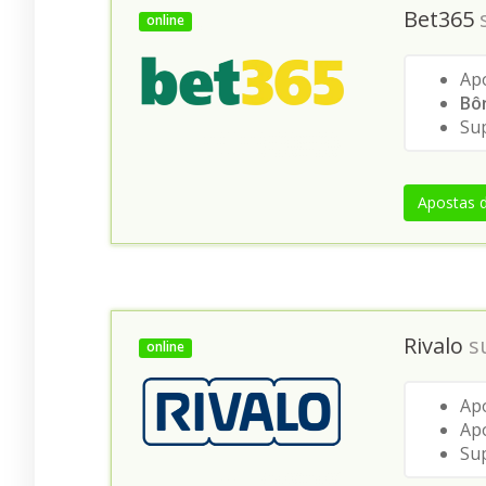
Bet365
online
Apo
Bô
Su
Apostas d
Rivalo
s
online
Apo
Apo
Su