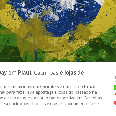
tway em
Piauí,
Cacimbas
e lojas de
tempos imemoriais em
Cacimbas
e em todo o Brazil.
onal para fazer sua aposta já é coisa do passado há
 se a casa de apostas ou o bar esportivo em Cacimbas
 descobrir boas chances e quiser rapidamente fazer