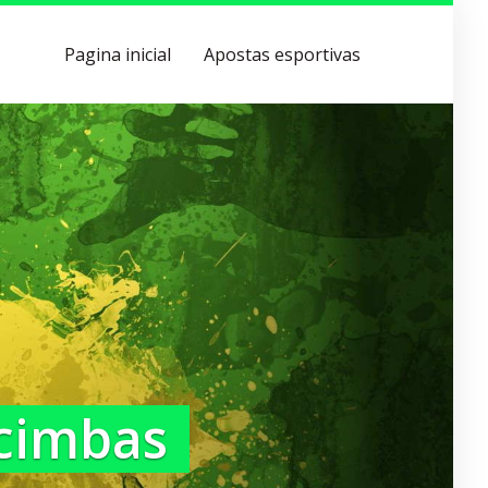
Pagina inicial
Apostas esportivas
cimbas