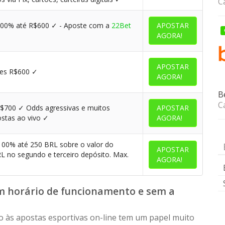
C
0% até R$600 ✓ - Aposte com a
22Bet
APOSTAR
AGORA!
APOSTAR
ses R$600 ✓
AGORA!
B
C
R$700 ✓ Odds agressivas e muitos
APOSTAR
stas ao vivo ✓
AGORA!
 100% até 250 BRL sobre o valor do
APOSTAR
L no segundo e terceiro depósito. Max.
AGORA!
m horário de funcionamento e sem a
sso às apostas esportivas on-line tem um papel muito