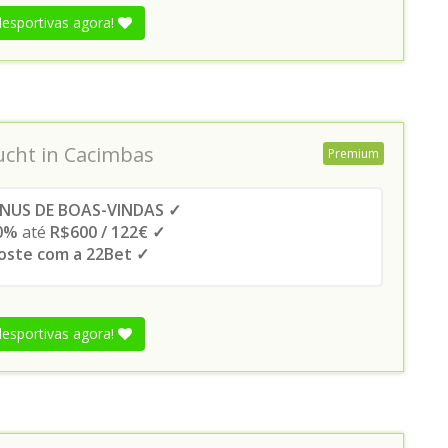
esportivas agora!
ucht in
Cacimbas
Premium
NUS DE BOAS-VINDAS ✓
0%
até
R$600 / 122€ ✓
oste com a 22Bet ✓
esportivas agora!