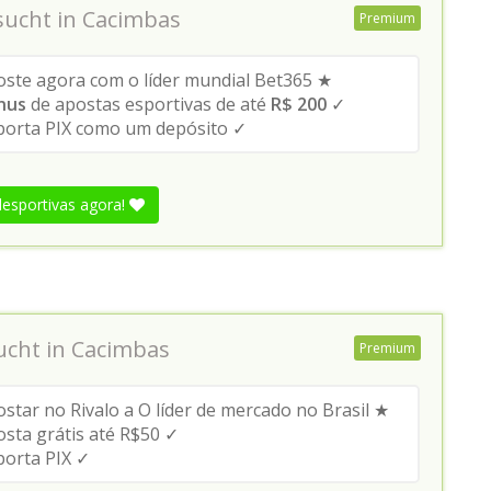
sucht in
Cacimbas
Premium
ste agora com o líder mundial Bet365 ★
nus
de apostas esportivas de até
R$ 200
✓
porta PIX como um depósito ✓
esportivas agora!
ucht in
Cacimbas
Premium
star no Rivalo a O líder de mercado no Brasil ★
sta grátis até R$50 ✓
porta PIX ✓