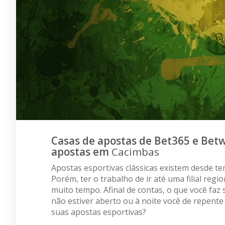
Casas de apostas de Bet365 e Be
apostas em
Cacimbas
Apostas esportivas clássicas existem desde 
Porém, ter o trabalho de ir até uma filial regi
muito tempo. Afinal de contas, o que você faz
não estiver aberto ou à noite você de repente
suas apostas esportivas?