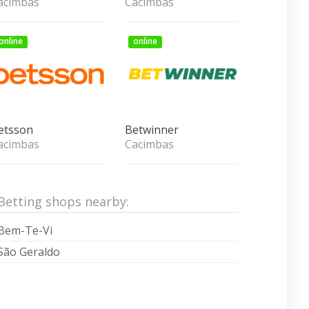
acimbas
Cacimbas
online
online
etsson
Betwinner
acimbas
Cacimbas
Betting shops nearby:
Bem-Te-Vi
São Geraldo