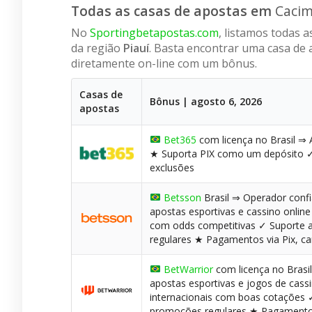
Todas as casas de apostas em
Caci
No
Sportingbetapostas.com
, listamos todas 
da região
Piauí
. Basta encontrar uma casa de
diretamente on-line com um bônus.
Casas de
Bônus | agosto 6, 2026
apostas
Bet365
com licença no Brasil ⇒ 
★ Suporta PIX como um depósito ✓ 
exclusões
Betsson
Brasil ⇒ Operador confiá
apostas esportivas e cassino online
com odds competitivas ✓ Suporte 
regulares ★ Pagamentos via Pix, cart
BetWarrior
com licença no Brasi
apostas esportivas e jogos de cass
internacionais com boas cotações 
promoções regulares ★ Pagamentos v