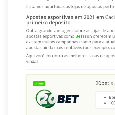
Listamos aqui todas as lojas de apostas perto
Apostas esportivas em 202
1
em
Cac
primeiro depósito
Outra grande vantagem sobre as lojas de ap
apostas esportivas como
Betsson
oferecem u
existem muitas campanhas (como para a atual
apostas ainda mais rentáveis (por exemplo, co
Aqui você encontra as melhores casas de apost
vindas:
20bet
s
online
Bô
10