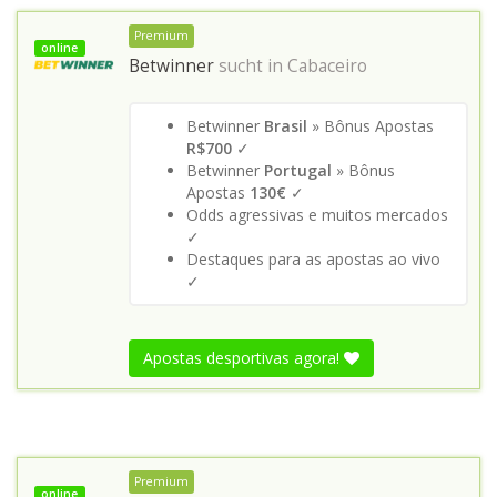
Premium
online
Betwinner
sucht in
Cabaceiro
Betwinner
Brasil
» Bônus Apostas
R$700
✓
Betwinner
Portugal
» Bônus
Apostas
130€
✓
Odds agressivas e muitos mercados
✓
Destaques para as apostas ao vivo
✓
Apostas desportivas agora!
Premium
online