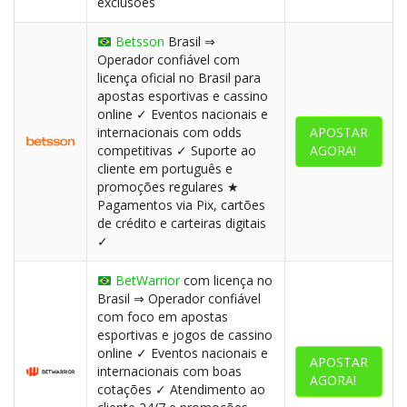
exclusões
Betsson
Brasil ⇒
Operador confiável com
licença oficial no Brasil para
apostas esportivas e cassino
online ✓ Eventos nacionais e
internacionais com odds
APOSTAR
competitivas ✓ Suporte ao
AGORA!
cliente em português e
promoções regulares ★
Pagamentos via Pix, cartões
de crédito e carteiras digitais
✓
BetWarrior
com licença no
Brasil ⇒ Operador confiável
com foco em apostas
esportivas e jogos de cassino
online ✓ Eventos nacionais e
APOSTAR
internacionais com boas
AGORA!
cotações ✓ Atendimento ao