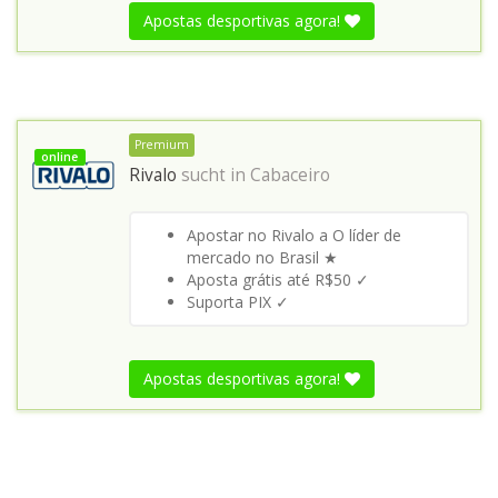
Apostas desportivas agora!
Premium
online
Rivalo
sucht in
Cabaceiro
Apostar no Rivalo a O líder de
mercado no Brasil ★
Aposta grátis até R$50 ✓
Suporta PIX ✓
Apostas desportivas agora!