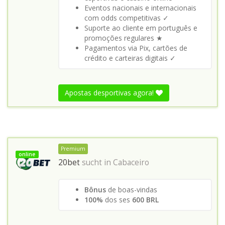
Eventos nacionais e internacionais
com odds competitivas ✓
Suporte ao cliente em português e
promoções regulares ★
Pagamentos via Pix, cartões de
crédito e carteiras digitais ✓
Apostas desportivas agora!
Premium
online
20bet
sucht in
Cabaceiro
Bônus
de boas-vindas
100%
dos ses
600 BRL