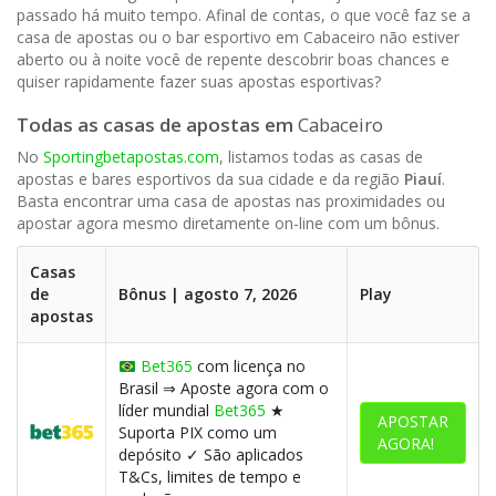
passado há muito tempo. Afinal de contas, o que você faz se a
casa de apostas ou o bar esportivo em Cabaceiro não estiver
aberto ou à noite você de repente descobrir boas chances e
quiser rapidamente fazer suas apostas esportivas?
Todas as casas de apostas em
Cabaceiro
No
Sportingbetapostas.com
, listamos todas as casas de
apostas e bares esportivos da sua cidade e da região
Piauí
.
Basta encontrar uma casa de apostas nas proximidades ou
apostar agora mesmo diretamente on-line com um bônus.
Casas
de
Bônus | agosto 7, 2026
Play
apostas
Bet365
com licença no
Brasil ⇒ Aposte agora com o
líder mundial
Bet365
★
APOSTAR
Suporta PIX como um
AGORA!
depósito ✓ São aplicados
T&Cs, limites de tempo e