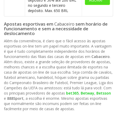
depósito e 50% até 200 BRL
AGORA!
no segundo e terceiro
depósito. Max. 650 BRL
Apostas esportivas em
Cabaceiro
sem horário de
funcionamento e sem a necessidade de
deslocamento
Além da conveniência, é claro que o fácil acesso às apostas
esportivas on-line tem um papel muito importante. A vantagem
é que é tudo completamente independente dos horários de
funcionamento das filiais das casas de apostas em
Cabaceiro
.
Além disso, existe a grande seleção de provedores de apostas,
melhores chances e a escolha quase ilimitada de esportes na
casa de apostas on-line de sua escolha. Seja corrida de cavalos,
futebol americano, handebol, hóquei sobre grama ou partidas
do Campeonato Brasileiro de Futebol, Premier League, Liga dos
Campeões da UEFA ou amistosos: está tudo lá para você. Com
os principais provedores de apostas
bet365
,
Betway
,
Betsson
e
888Sport
, a escolha é enorme. Mesmo apostas esportivas
que normalmente são incomuns podem ser feitas on-line
facilmente por meio de casas de apostas.