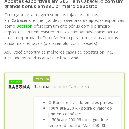
Apostas esportivas em 202
1
em
Cabaceiro
com um
grande bônus em seu primeiro depósito
Outra grande vantagem sobre as lojas de apostas
em
Cabaceiro
é que grandes provedores de apostas esportivas
como
Betsson
oferecem um alto bônus com o primeiro
depósito. Também existem muitas campanhas (como para a
atual temporada da Copa América) para tornar suas apostas
ainda mais rentáveis (por exemplo, com freebets).
Aqui você encontra as melhores casas de apostas on-line,
incluindo as ofertas atuais de boas-vindas:
Premium
online
Rabona
sucht in
Cabaceiro
O Bônus é dividido em três partes:
100% até 250 R$ sobre o valor do
primeiro depósito
e 50% até 200 R$ no segundo e
terceiro depósito. Max. 650 R$