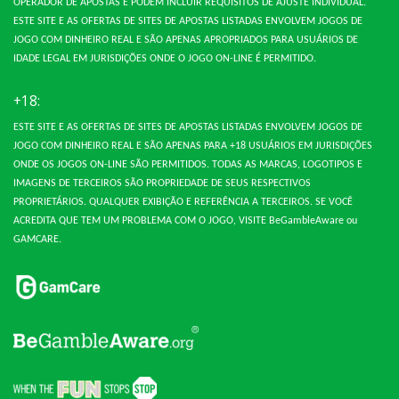
OPERADOR DE APOSTAS E PODEM INCLUIR REQUISITOS DE AJUSTE INDIVIDUAL.
ESTE SITE E AS OFERTAS DE SITES DE APOSTAS LISTADAS ENVOLVEM JOGOS DE
JOGO COM DINHEIRO REAL E SÃO APENAS APROPRIADOS PARA USUÁRIOS DE
IDADE LEGAL EM JURISDIÇÕES ONDE O JOGO ON-LINE É PERMITIDO.
+18:
ESTE SITE E AS OFERTAS DE SITES DE APOSTAS LISTADAS ENVOLVEM JOGOS DE
JOGO COM DINHEIRO REAL E SÃO APENAS PARA +18 USUÁRIOS EM JURISDIÇÕES
ONDE OS JOGOS ON-LINE SÃO PERMITIDOS.
TODAS AS MARCAS, LOGOTIPOS E
IMAGENS DE TERCEIROS SÃO PROPRIEDADE DE SEUS RESPECTIVOS
PROPRIETÁRIOS.
QUALQUER EXIBIÇÃO E REFERÊNCIA A TERCEIROS.
SE VOCÊ
ACREDITA QUE TEM UM PROBLEMA COM O JOGO, VISITE BeGambleAware ou
GAMCARE.