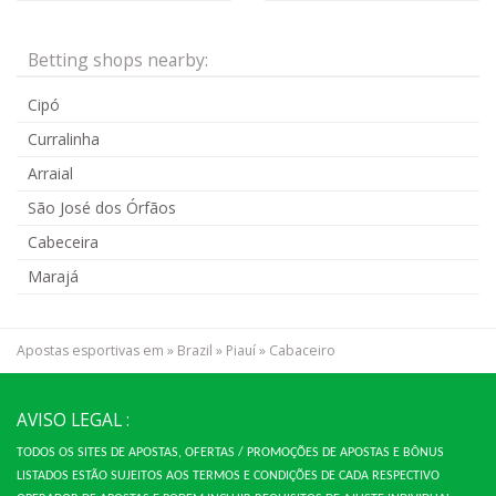
Betting shops nearby:
Cipó
Curralinha
Arraial
São José dos Órfãos
Cabeceira
Marajá
Apostas esportivas em
»
Brazil
»
Piauí
»
Cabaceiro
AVISO LEGAL :
TODOS OS SITES DE APOSTAS, OFERTAS / PROMOÇÕES DE APOSTAS E BÔNUS
LISTADOS ESTÃO SUJEITOS AOS TERMOS E CONDIÇÕES DE CADA RESPECTIVO