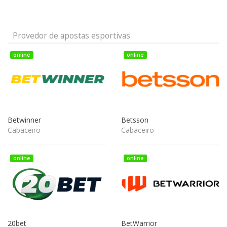
Provedor de apostas esportivas
online
online
Betwinner
Betsson
Cabaceiro
Cabaceiro
online
online
20bet
BetWarrior