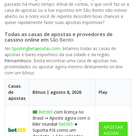
passado há muito tempo. Afinal de contas, o que você faz se a
casa de apostas ou o bar esportivo em São Bento não estiver
aberto ou à noite você de repente descobrir boas chances e
quiser rapidamente fazer suas apostas esportivas?
Todas as casas de apostas
e provedores de
cassino online
em
São Bento
No
Sportingbetapostas.com
, listamos todas as casas de
apostas e bares esportivos da sua cidade e da região
Pernambuco
. Basta encontrar uma casa de apostas nas
proximidades ou apostar agora mesmo diretamente on-line
com um bônus.
Casas
de
Bônus | agosto 8, 2026
Play
apostas
Bet365
com licença no
Brasil ⇒ Aposte agora com o
líder mundial
Bet365
★
APOSTAR
Suporta PIX como um
AGORA!