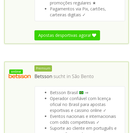
promoções regulares ★
Pagamentos via Pix, cartões,
carteiras digitais ✓
Apostas desportivas agora!
Premium
online
Betsson
sucht in
São Bento
Betsson Brasil
⇒
Operador confiável com licença
oficial no Brasil para apostas
esportivas e cassino online ✓
Eventos nacionais e internacionais
com odds competitivas ✓
Suporte ao cliente em português e