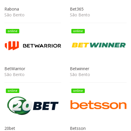
Rabona
Bet365
São Bento
São Bento
online
online
BetWarrior
Betwinner
São Bento
São Bento
online
online
20bet
Betsson