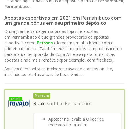
Listamos aqui todas as lojas de apostas perto de
Pernambuco,
Pernambuco
.
Apostas esportivas em 202
1
em
Pernambuco
com
um grande bônus em seu primeiro depósito
Outra grande vantagem sobre as lojas de apostas
em
Pernambuco
é que grandes provedores de apostas
esportivas como
Betsson
oferecem um alto bônus com o
primeiro depósito. Também existem muitas campanhas (como
para a atual temporada da Copa América) para tornar suas
apostas ainda mais rentáveis (por exemplo, com freebets).
Aqui você encontra as melhores casas de apostas on-line,
incluindo as ofertas atuais de boas-vindas:
Premium
online
Rivalo
sucht in
Pernambuco
Apostar no Rivalo a O líder de
mercado no Brasil ★