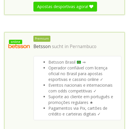
Apostas desportivas agora!
Premium
online
Betsson
sucht in
Pernambuco
Betsson Brasil
⇒
Operador confiável com licença
oficial no Brasil para apostas
esportivas e cassino online ✓
Eventos nacionais e internacionais
com odds competitivas ✓
Suporte ao cliente em português e
promoções regulares ★
Pagamentos via Pix, cartões de
crédito e carteiras digitais ✓