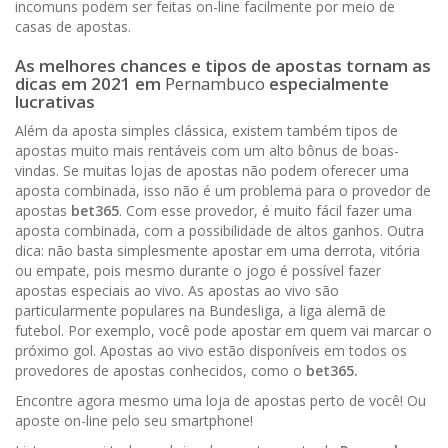
incomuns podem ser feitas on-line facilmente por meio de
casas de apostas.
As melhores chances e tipos de apostas tornam as
dicas em 202
1
em
Pernambuco
especialmente
lucrativas
Além da aposta simples clássica, existem também tipos de
apostas muito mais rentáveis com um alto bônus de boas-
vindas. Se muitas lojas de apostas não podem oferecer uma
aposta combinada, isso não é um problema para o provedor de
apostas
bet365
. Com esse provedor, é muito fácil fazer uma
aposta combinada, com a possibilidade de altos ganhos. Outra
dica: não basta simplesmente apostar em uma derrota, vitória
ou empate, pois mesmo durante o jogo é possível fazer
apostas especiais ao vivo. As apostas ao vivo são
particularmente populares na Bundesliga, a liga alemã de
futebol. Por exemplo, você pode apostar em quem vai marcar o
próximo gol. Apostas ao vivo estão disponíveis em todos os
provedores de apostas conhecidos, como o
bet365.
Encontre agora mesmo uma loja de apostas perto de você! Ou
aposte on-line pelo seu smartphone!