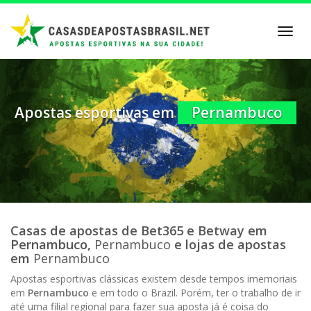
Skip
to
Toggl
main
navig
content
Apostas esportivas em
Pernambuco
Casas de apostas de Bet365 e Betway em
Pernambuco,
Pernambuco
e lojas de apostas
em
Pernambuco
Apostas esportivas clássicas existem desde tempos imemoriais
em
Pernambuco
e em todo o Brazil. Porém, ter o trabalho de ir
até uma filial regional para fazer sua aposta já é coisa do