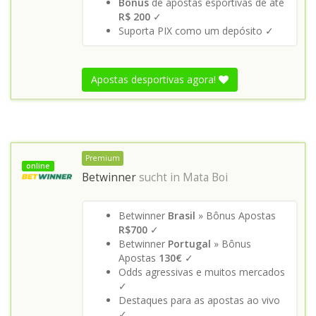
Bônus
de apostas esportivas de até
R$ 200
✓
Suporta PIX como um depósito ✓
Apostas desportivas agora!
Premium
online
Betwinner
sucht in
Mata Boi
Betwinner
Brasil
» Bônus Apostas
R$700
✓
Betwinner
Portugal
» Bônus
Apostas
130€
✓
Odds agressivas e muitos mercados
✓
Destaques para as apostas ao vivo
✓