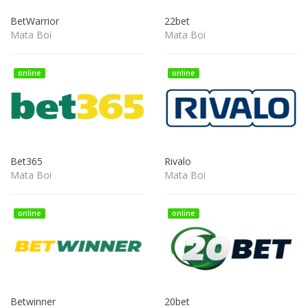
BetWarrior
22bet
Mata Boi
Mata Boi
online
online
Bet365
Rivalo
Mata Boi
Mata Boi
online
online
Betwinner
20bet