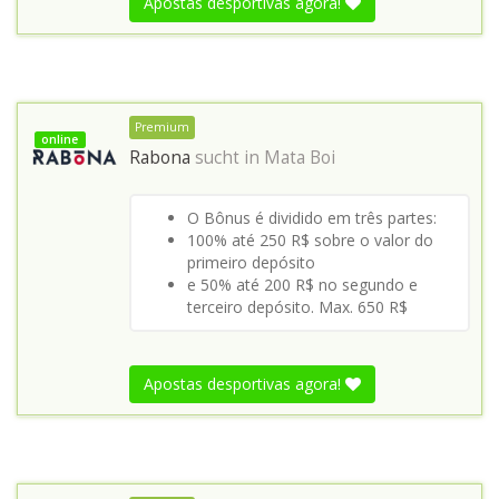
Apostas desportivas agora!
Premium
online
Rabona
sucht in
Mata Boi
O Bônus é dividido em três partes:
100% até 250 R$ sobre o valor do
primeiro depósito
e 50% até 200 R$ no segundo e
terceiro depósito. Max. 650 R$
Apostas desportivas agora!