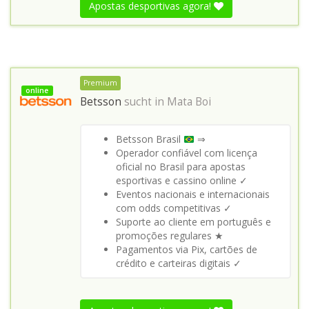
Apostas desportivas agora!
Premium
online
Betsson
sucht in
Mata Boi
Betsson Brasil
⇒
Operador confiável com licença
oficial no Brasil para apostas
esportivas e cassino online ✓
Eventos nacionais e internacionais
com odds competitivas ✓
Suporte ao cliente em português e
promoções regulares ★
Pagamentos via Pix, cartões de
crédito e carteiras digitais ✓