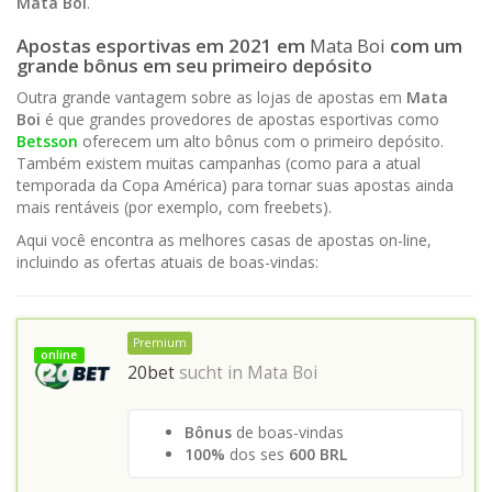
Mata Boi
.
Apostas esportivas em 202
1
em
Mata Boi
com um
grande bônus em seu primeiro depósito
Outra grande vantagem sobre as lojas de apostas em
Mata
Boi
é que grandes provedores de apostas esportivas como
Betsson
oferecem um alto bônus com o primeiro depósito.
Também existem muitas campanhas (como para a atual
temporada da Copa América) para tornar suas apostas ainda
mais rentáveis (por exemplo, com freebets).
Aqui você encontra as melhores casas de apostas on-line,
incluindo as ofertas atuais de boas-vindas:
Premium
online
20bet
sucht in
Mata Boi
Bônus
de boas-vindas
100%
dos ses
600 BRL