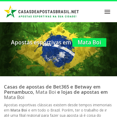
Skip
to
Toggl
main
navig
content
Apostas esportivas em
Mata Boi
Casas de apostas de Bet365 e Betway em
Pernambuco,
Mata Boi
e lojas de apostas em
Mata Boi
Apostas esportivas clássicas existem desde tempos imemoriais
em
Mata Boi
e em todo o Brazil. Porém, ter o trabalho de ir
até uma filial regional para fazer sua aposta já é coisa do