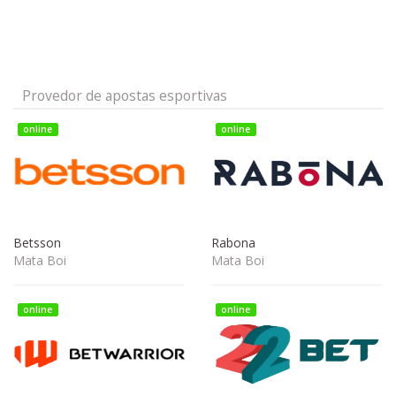
Provedor de apostas esportivas
online
online
Betsson
Rabona
Mata Boi
Mata Boi
online
online