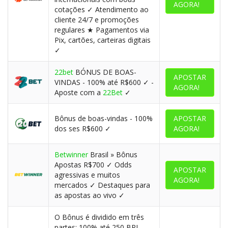
AGORA!
cotações ✓ Atendimento ao
cliente 24/7 e promoções
regulares ★ Pagamentos via
Pix, cartões, carteiras digitais
✓
22bet
BÓNUS DE BOAS-
APOSTAR
VINDAS - 100% até R$600 ✓ -
AGORA!
Aposte com a
22Bet
✓
Bônus de boas-vindas - 100%
APOSTAR
dos ses R$600 ✓
AGORA!
Betwinner
Brasil » Bônus
Apostas R$700 ✓ Odds
APOSTAR
agressivas e muitos
AGORA!
mercados ✓ Destaques para
as apostas ao vivo ✓
O Bônus é dividido em três
partes: 100% até 250 BRL