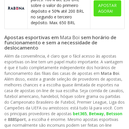
sobre o valor do primeiro
APOSTAR
depósito e 50% até 200 BRL
AGORA!
no segundo e terceiro
depósito. Max. 650 BRL
Apostas esportivas em
Mata Boi
sem horário de
funcionamento e sem a necessidade de
deslocamento
Além da conveniência, é claro que o fácil acesso às apostas
esportivas on-line tem um papel muito importante. A vantagem
é que é tudo completamente independente dos horários de
funcionamento das filiais das casas de apostas em
Mata Boi
.
Além disso, existe a grande seleção de provedores de apostas,
melhores chances e a escolha quase ilimitada de esportes na
casa de apostas on-line de sua escolha. Seja corrida de cavalos,
futebol americano, handebol, hóquei sobre grama ou partidas
do Campeonato Brasileiro de Futebol, Premier League, Liga dos
Campeões da UEFA ou amistosos: está tudo lá para você. Com
os principais provedores de apostas
bet365
,
Betway
,
Betsson
e
888Sport
, a escolha é enorme. Mesmo apostas esportivas
que normalmente são incomuns podem ser feitas on-line