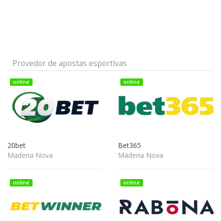
Provedor de apostas esportivas
online
online
20bet
Bet365
Maderia Nova
Maderia Nova
online
online