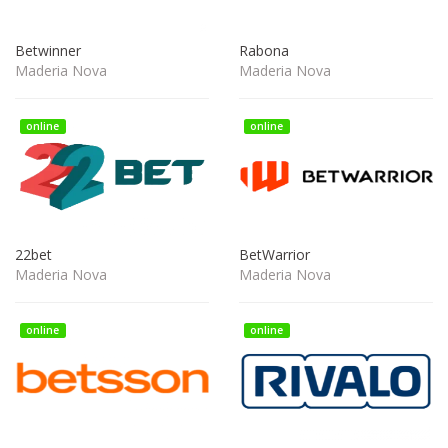
Betwinner
Rabona
Maderia Nova
Maderia Nova
online
online
22bet
BetWarrior
Maderia Nova
Maderia Nova
online
online