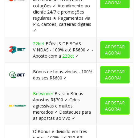
AGORA!
cotações ✓ Atendimento ao
cliente 24/7 e promoções
regulares ★ Pagamentos via
Pix, cartões, carteiras digitais
✓
22bet
BÓNUS DE BOAS-
APOSTAR
VINDAS - 100% até R$600 ✓ -
AGORA!
Aposte com a
22Bet
✓
Bônus de boas-vindas - 100%
APOSTAR
dos ses R$600 ✓
AGORA!
Betwinner
Brasil » Bônus
Apostas R$700 ✓ Odds
APOSTAR
agressivas e muitos
AGORA!
mercados ✓ Destaques para
as apostas ao vivo ✓
O Bônus é dividido em três
partes: 100% até 250 BRL