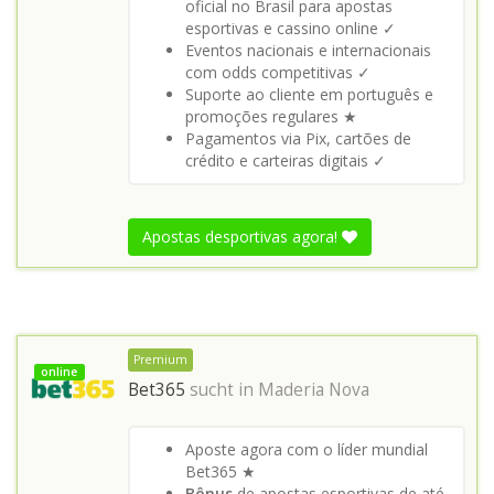
oficial no Brasil para apostas
esportivas e cassino online ✓
Eventos nacionais e internacionais
com odds competitivas ✓
Suporte ao cliente em português e
promoções regulares ★
Pagamentos via Pix, cartões de
crédito e carteiras digitais ✓
Apostas desportivas agora!
Premium
online
Bet365
sucht in
Maderia Nova
Aposte agora com o líder mundial
Bet365 ★
Bônus
de apostas esportivas de até