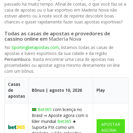
passado há muito tempo. Afinal de contas, o que você faz se a
casa de apostas ou o bar esportivo em Maderia Nova não
estiver aberto ou à noite você de repente descobrir boas
chances e quiser rapidamente fazer suas apostas esportivas?
Todas as casas de apostas
e provedores de
cassino online
em
Maderia Nova
No
Sportingbetapostas.com
, listamos todas as casas de
apostas e bares esportivos da sua cidade e da região
Pernambuco
. Basta encontrar uma casa de apostas nas
proximidades ou apostar agora mesmo diretamente on-line
com um bônus.
Casas
de
Bônus | agosto 10, 2026
Play
apostas
Bet365
com licença no
Brasil ⇒ Aposte agora com o
líder mundial
Bet365
★
APOSTAR
Suporta PIX como um
AGORA!