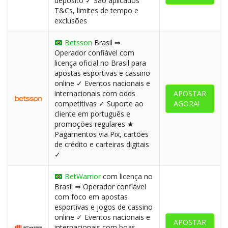
depósito ✓ São aplicados
T&Cs, limites de tempo e
exclusões
Betsson
Brasil ⇒
Operador confiável com
licença oficial no Brasil para
apostas esportivas e cassino
online ✓ Eventos nacionais e
internacionais com odds
APOSTAR
competitivas ✓ Suporte ao
AGORA!
cliente em português e
promoções regulares ★
Pagamentos via Pix, cartões
de crédito e carteiras digitais
✓
BetWarrior
com licença no
Brasil ⇒ Operador confiável
com foco em apostas
esportivas e jogos de cassino
online ✓ Eventos nacionais e
APOSTAR
internacionais com boas