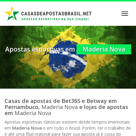
Skip
to
Toggl
main
navig
content
Apostas esportivas em
Maderia Nova
Casas de apostas de Bet365 e Betway em
Pernambuco,
Maderia Nova
e lojas de apostas
em
Maderia Nova
Apostas esportivas clássicas existem desde tempos imemoriais
em
Maderia Nova
e em todo o Brazil. Porém, ter o trabalho de
ir até uma filial regional para fazer sua aposta já é coisa do