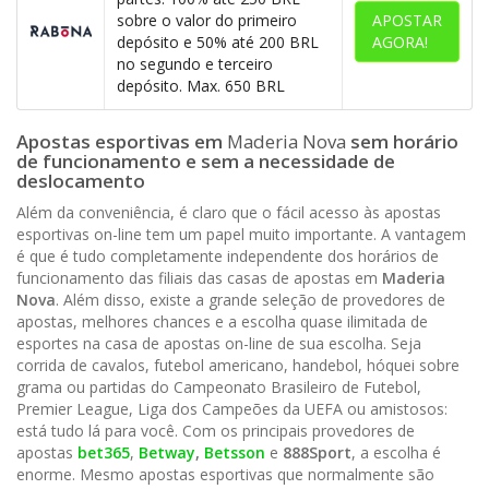
sobre o valor do primeiro
APOSTAR
depósito e 50% até 200 BRL
AGORA!
no segundo e terceiro
depósito. Max. 650 BRL
Apostas esportivas em
Maderia Nova
sem horário
de funcionamento e sem a necessidade de
deslocamento
Além da conveniência, é claro que o fácil acesso às apostas
esportivas on-line tem um papel muito importante. A vantagem
é que é tudo completamente independente dos horários de
funcionamento das filiais das casas de apostas em
Maderia
Nova
. Além disso, existe a grande seleção de provedores de
apostas, melhores chances e a escolha quase ilimitada de
esportes na casa de apostas on-line de sua escolha. Seja
corrida de cavalos, futebol americano, handebol, hóquei sobre
grama ou partidas do Campeonato Brasileiro de Futebol,
Premier League, Liga dos Campeões da UEFA ou amistosos:
está tudo lá para você. Com os principais provedores de
apostas
bet365
,
Betway
,
Betsson
e
888Sport
, a escolha é
enorme. Mesmo apostas esportivas que normalmente são