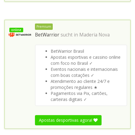
Premium
online
BetWarrior
sucht in
Maderia Nova
BetWarrior Brasil
Apostas esportivas e cassino online
com foco no Brasil ✓
Eventos nacionais e internacionais
com boas cotações ✓
Atendimento ao cliente 24/7 e
promoções regulares ★
Pagamentos via Pix, cartões,
carteiras digitais ✓
Apostas desportivas agora!