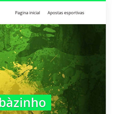
Pagina inicial
Apostas esportivas
obàzinho