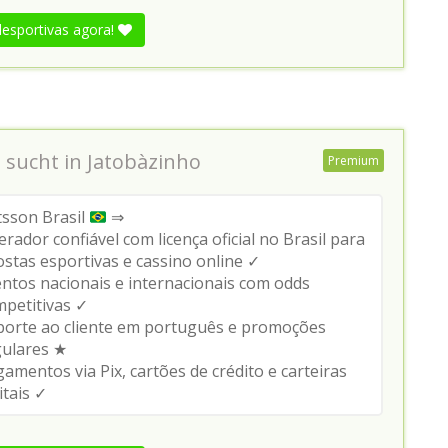
esportivas agora!
n
sucht in
Jatobàzinho
Premium
tsson Brasil
⇒
rador confiável com licença oficial no Brasil para
stas esportivas e cassino online ✓
ntos nacionais e internacionais com odds
petitivas ✓
porte ao cliente em português e promoções
gulares ★
amentos via Pix, cartões de crédito e carteiras
itais ✓