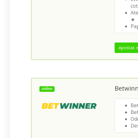
co
Ate
★
Pag
Apostas d
Betwin
online
Be
Be
Od
Des