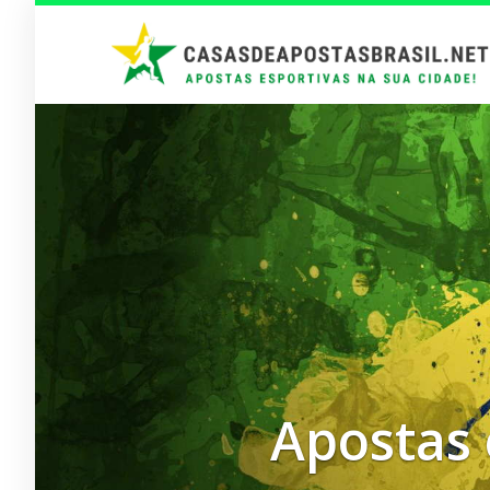
Skip
to
main
content
Apostas