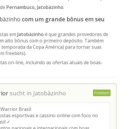
 de
Pernambuco,
Jatobàzinho
.
obàzinho
com um grande bônus em seu
ostas em
Jatobàzinho
é que grandes provedores de
m alto bônus com o primeiro depósito. Também
 temporada da Copa América) para tornar suas
m freebets).
as on-line, incluindo as ofertas atuais de boas-
ior
sucht in
Jatobàzinho
Premium
Warrior Brasil
stas esportivas e cassino online com foco no
sil ✓
ntos nacionais e internacionais com boas