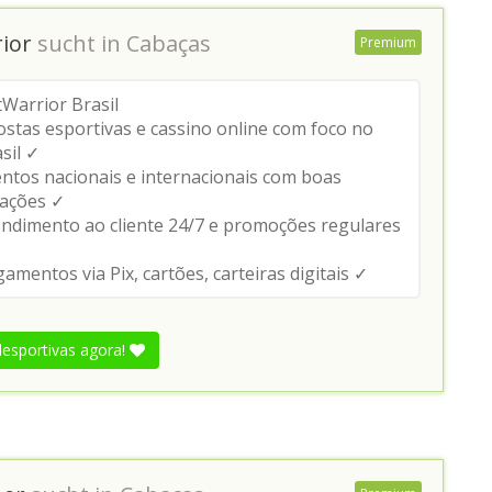
ior
sucht in
Cabaças
Premium
Warrior Brasil
stas esportivas e cassino online com foco no
sil ✓
ntos nacionais e internacionais com boas
tações ✓
ndimento ao cliente 24/7 e promoções regulares
amentos via Pix, cartões, carteiras digitais ✓
esportivas agora!