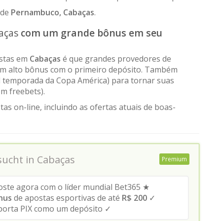
 de
Pernambuco,
Cabaças
.
aças
com um grande bônus em seu
ostas em
Cabaças
é que grandes provedores de
m alto bônus com o primeiro depósito. Também
 temporada da Copa América) para tornar suas
m freebets).
as on-line, incluindo as ofertas atuais de boas-
sucht in
Cabaças
Premium
ste agora com o líder mundial Bet365 ★
nus
de apostas esportivas de até
R$ 200
✓
porta PIX como um depósito ✓