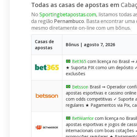
Todas as casas de apostas em
Caba
No
Sportingbetapostas.com
, listamos todas 
da região
Pernambuco
. Basta encontrar uma
mesmo diretamente on-line com um bônus.
Casas de
Bônus | agosto 7, 2026
apostas
Bet365
com licença no Brasil ⇒ 
★ Suporta PIX como um depósito ✓ 
exclusões
Betsson
Brasil ⇒ Operador confiá
apostas esportivas e cassino online
com odds competitivas ✓ Suporte 
regulares ★ Pagamentos via Pix, cart
BetWarrior
com licença no Brasi
apostas esportivas e jogos de cass
internacionais com boas cotações 
promoções regulares ★ Pagamentos v