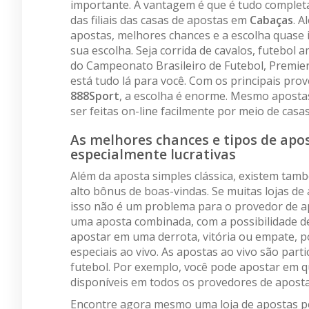
importante. A vantagem é que é tudo comple
das filiais das casas de apostas em
Cabaças
. A
apostas, melhores chances e a escolha quase i
sua escolha. Seja corrida de cavalos, futebol
do Campeonato Brasileiro de Futebol, Premie
está tudo lá para você. Com os principais pr
888Sport
, a escolha é enorme. Mesmo apost
ser feitas on-line facilmente por meio de casa
As melhores chances e tipos de apo
especialmente lucrativas
Além da aposta simples clássica, existem tam
alto bônus de boas-vindas. Se muitas lojas 
isso não é um problema para o provedor de 
uma aposta combinada, com a possibilidade de
apostar em uma derrota, vitória ou empate, p
especiais ao vivo. As apostas ao vivo são par
futebol. Por exemplo, você pode apostar em q
disponíveis em todos os provedores de apost
Encontre agora mesmo uma loja de apostas pe