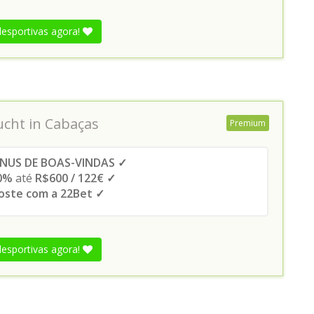
esportivas agora!
ucht in
Cabaças
Premium
NUS DE BOAS-VINDAS ✓
0%
até
R$600 / 122€ ✓
oste com a 22Bet ✓
esportivas agora!