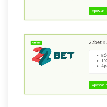
Apostas d
22bet
s
online
BÓ
10
Ap
Apostas d