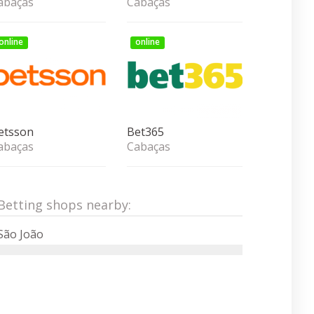
abaças
Cabaças
online
online
etsson
Bet365
abaças
Cabaças
Betting shops nearby:
São João