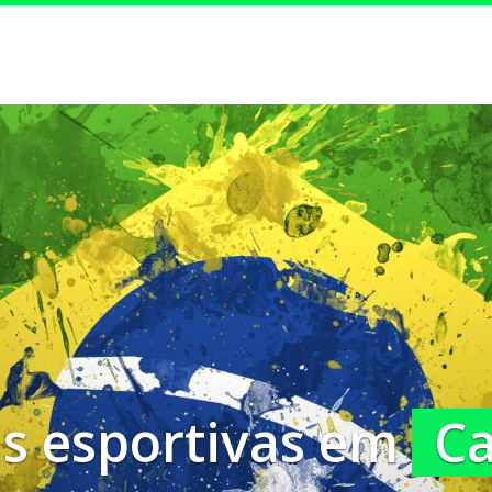
s esportivas em
C