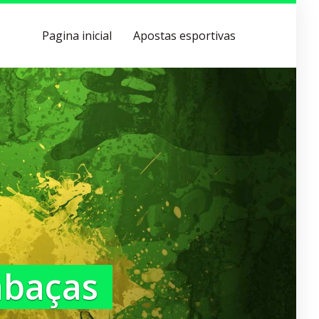
Pagina inicial
Apostas esportivas
abaças