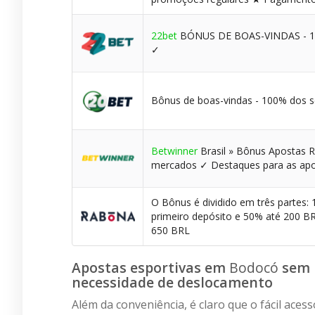
22bet
BÓNUS DE BOAS-VINDAS - 10
✓
Bônus de boas-vindas - 100% dos 
Betwinner
Brasil » Bônus Apostas 
mercados ✓ Destaques para as apo
O Bônus é dividido em três partes:
primeiro depósito e 50% até 200 BR
650 BRL
Apostas esportivas em
Bodocó
sem 
necessidade de deslocamento
Além da conveniência, é claro que o fácil ace