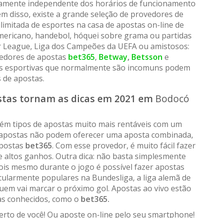
tamente independente dos horários de funcionamento
lém disso, existe a grande seleção de provedores de
limitada de esportes na casa de apostas on-line de
 americano, handebol, hóquei sobre grama ou partidas
r League, Liga dos Campeões da UEFA ou amistosos:
ovedores de apostas
bet365
,
Betway
,
Betsson
e
as esportivas que normalmente são incomuns podem
s de apostas.
stas tornam as dicas em 202
1
em
Bodocó
bém tipos de apostas muito mais rentáveis com um
de apostas não podem oferecer uma aposta combinada,
apostas
bet365
. Com esse provedor, é muito fácil fazer
 altos ganhos. Outra dica: não basta simplesmente
ois mesmo durante o jogo é possível fazer apostas
ticularmente populares na Bundesliga, a liga alemã de
uem vai marcar o próximo gol. Apostas ao vivo estão
as conhecidos, como o
bet365.
rto de você! Ou aposte on-line pelo seu smartphone!