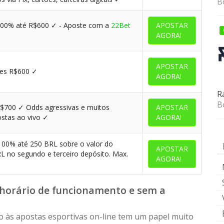
B
0% até R$600 ✓ - Aposte com a
22Bet
APOSTAR
AGORA!
APOSTAR
ses R$600 ✓
AGORA!
R
B
R$700 ✓ Odds agressivas e muitos
APOSTAR
stas ao vivo ✓
AGORA!
 100% até 250 BRL sobre o valor do
APOSTAR
L no segundo e terceiro depósito. Max.
AGORA!
horário de funcionamento e sem a
sso às apostas esportivas on-line tem um papel muito