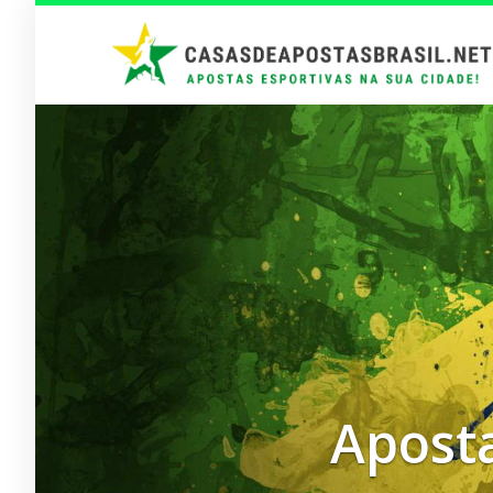
Skip
to
main
content
Apost