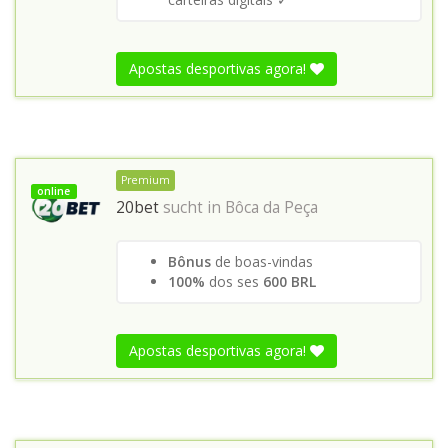
Apostas desportivas agora!
Premium
online
20bet
sucht in
Bôca da Peça
Bônus
de boas-vindas
100%
dos ses
600 BRL
Apostas desportivas agora!