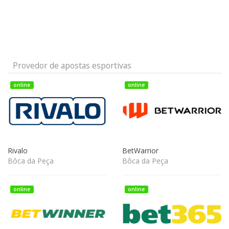
Provedor de apostas esportivas
online
online
Rivalo
BetWarrior
Bôca da Peça
Bôca da Peça
online
online