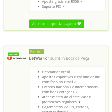
Aposta grátis até R$50 ✓
Suporta PIX ✓
Apostas desportivas agora!
Premium
online
BetWarrior
sucht in
Bôca da Peça
BetWarrior Brasil
Apostas esportivas e cassino online
com foco no Brasil ✓
Eventos nacionais e internacionais
com boas cotações ✓
Atendimento ao cliente 24/7 e
promoções regulares ★
Pagamentos via Pix, cartões,
carteiras digitais ✓