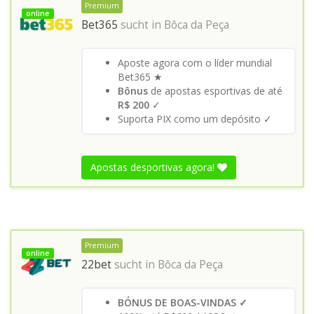
Premium
online
Bet365
sucht in
Bôca da Peça
Aposte agora com o líder mundial
Bet365 ★
Bônus
de apostas esportivas de até
R$ 200
✓
Suporta PIX como um depósito ✓
Apostas desportivas agora!
Premium
online
22bet
sucht in
Bôca da Peça
BÓNUS DE BOAS-VINDAS ✓