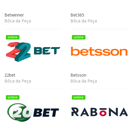
Betwinner
Bet365
Bôca da Peça
Bôca da Peça
online
online
22bet
Betsson
Bôca da Peça
Bôca da Peça
online
online