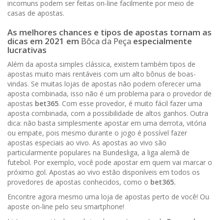
incomuns podem ser feitas on-line facilmente por meio de
casas de apostas.
As melhores chances e tipos de apostas tornam as
dicas em 202
1
em
Bôca da Peça
especialmente
lucrativas
Além da aposta simples clássica, existem também tipos de
apostas muito mais rentáveis com um alto bônus de boas-
vindas. Se muitas lojas de apostas não podem oferecer uma
aposta combinada, isso não é um problema para o provedor de
apostas
bet365
. Com esse provedor, é muito fácil fazer uma
aposta combinada, com a possibilidade de altos ganhos. Outra
dica: não basta simplesmente apostar em uma derrota, vitória
ou empate, pois mesmo durante o jogo é possível fazer
apostas especiais ao vivo. As apostas ao vivo são
particularmente populares na Bundesliga, a liga alemã de
futebol. Por exemplo, você pode apostar em quem vai marcar o
próximo gol. Apostas ao vivo estão disponíveis em todos os
provedores de apostas conhecidos, como o
bet365.
Encontre agora mesmo uma loja de apostas perto de você! Ou
aposte on-line pelo seu smartphone!