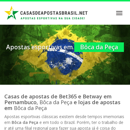
Skip
to
Toggl
main
navig
content
Apostas esportivas em
Bôca da Peça
Casas de apostas de Bet365 e Betway em
Pernambuco,
Bôca da Peça
e lojas de apostas
em
Bôca da Peça
Apostas esportivas clássicas existem desde tempos imemoriais
em
Bôca da Peça
e em todo o Brazil. Porém, ter o trabalho de
ir até uma filial regional para fazer sua aposta já é coisa do