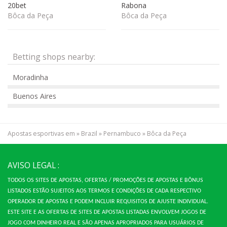
20bet
Rabona
Bôca da Peça
Bôca da Peça
Betting shops nearby:
Moradinha
Buenos Aires
Apostas esportivas em
»
Brazil
»
Pernambuco
»
Bôca da Peça
AVISO LEGAL :
TODOS OS SITES DE APOSTAS, OFERTAS / PROMOÇÕES DE APOSTAS E BÔNUS
LISTADOS ESTÃO SUJEITOS AOS TERMOS E CONDIÇÕES DE CADA RESPECTIVO
OPERADOR DE APOSTAS E PODEM INCLUIR REQUISITOS DE AJUSTE INDIVIDUAL.
ESTE SITE E AS OFERTAS DE SITES DE APOSTAS LISTADAS ENVOLVEM JOGOS DE
JOGO COM DINHEIRO REAL E SÃO APENAS APROPRIADOS PARA USUÁRIOS DE