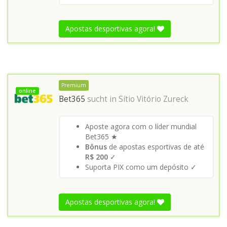
Apostas desportivas agora!
Premium
online
Bet365
sucht in
Sítio Vitório Zureck
Aposte agora com o líder mundial
Bet365 ★
Bônus
de apostas esportivas de até
R$ 200
✓
Suporta PIX como um depósito ✓
Apostas desportivas agora!