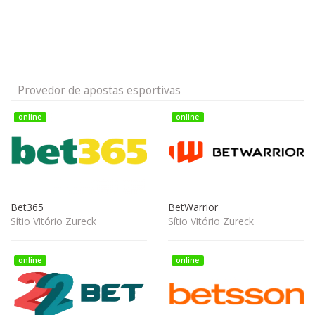
Provedor de apostas esportivas
online
online
Bet365
BetWarrior
Sítio Vitório Zureck
Sítio Vitório Zureck
online
online