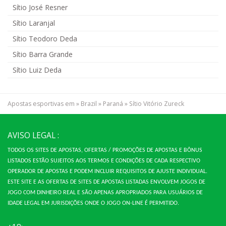
Sítio José Resner
Sítio Laranjal
Sítio Teodoro Deda
Sítio Barra Grande
Sítio Luiz Deda
Apostas esportivas em
»
Brazil
»
Paraná
»
Sítio Vitório Zureck
AVISO LEGAL :
TODOS OS SITES DE APOSTAS, OFERTAS / PROMOÇÕES DE APOSTAS E BÔNUS
LISTADOS ESTÃO SUJEITOS AOS TERMOS E CONDIÇÕES DE CADA RESPECTIVO
OPERADOR DE APOSTAS E PODEM INCLUIR REQUISITOS DE AJUSTE INDIVIDUAL.
ESTE SITE E AS OFERTAS DE SITES DE APOSTAS LISTADAS ENVOLVEM JOGOS DE
JOGO COM DINHEIRO REAL E SÃO APENAS APROPRIADOS PARA USUÁRIOS DE
IDADE LEGAL EM JURISDIÇÕES ONDE O JOGO ON-LINE É PERMITIDO.