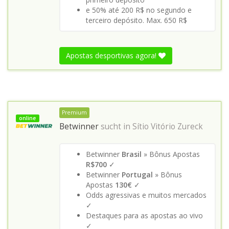
e 50% até 200 R$ no segundo e
terceiro depósito. Max. 650 R$
Apostas desportivas agora!
Premium
online
Betwinner
sucht in
Sítio Vitório Zureck
Betwinner
Brasil
» Bônus Apostas
R$700
✓
Betwinner
Portugal
» Bônus
Apostas
130€
✓
Odds agressivas e muitos mercados
✓
Destaques para as apostas ao vivo
✓