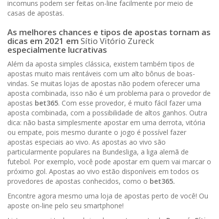
incomuns podem ser feitas on-line facilmente por meio de
casas de apostas.
As melhores chances e tipos de apostas tornam as
dicas em 202
1
em
Sítio Vitório Zureck
especialmente lucrativas
Além da aposta simples clássica, existem também tipos de
apostas muito mais rentáveis com um alto bônus de boas-
vindas. Se muitas lojas de apostas não podem oferecer uma
aposta combinada, isso não é um problema para o provedor de
apostas
bet365
. Com esse provedor, é muito fácil fazer uma
aposta combinada, com a possibilidade de altos ganhos. Outra
dica: não basta simplesmente apostar em uma derrota, vitória
ou empate, pois mesmo durante o jogo é possível fazer
apostas especiais ao vivo. As apostas ao vivo são
particularmente populares na Bundesliga, a liga alemã de
futebol. Por exemplo, você pode apostar em quem vai marcar o
próximo gol. Apostas ao vivo estão disponíveis em todos os
provedores de apostas conhecidos, como o
bet365.
Encontre agora mesmo uma loja de apostas perto de você! Ou
aposte on-line pelo seu smartphone!