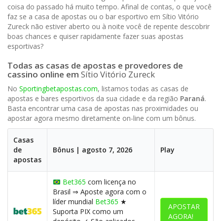
coisa do passado há muito tempo. Afinal de contas, o que você
faz se a casa de apostas ou o bar esportivo em Sítio Vitório
Zureck não estiver aberto ou à noite você de repente descobrir
boas chances e quiser rapidamente fazer suas apostas
esportivas?
Todas as casas de apostas
e provedores de
cassino online
em
Sítio Vitório Zureck
No
Sportingbetapostas.com
, listamos todas as casas de
apostas e bares esportivos da sua cidade e da região
Paraná
.
Basta encontrar uma casa de apostas nas proximidades ou
apostar agora mesmo diretamente on-line com um bônus.
Casas
de
Bônus | agosto 7, 2026
Play
apostas
Bet365
com licença no
Brasil ⇒ Aposte agora com o
líder mundial
Bet365
★
APOSTAR
Suporta PIX como um
AGORA!