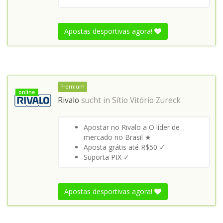
Apostas desportivas agora!
Premium
online
Rivalo
sucht in
Sítio Vitório Zureck
Apostar no Rivalo a O líder de
mercado no Brasil ★
Aposta grátis até R$50 ✓
Suporta PIX ✓
Apostas desportivas agora!