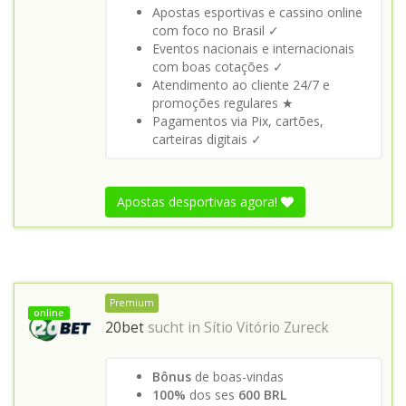
Apostas esportivas e cassino online
com foco no Brasil ✓
Eventos nacionais e internacionais
com boas cotações ✓
Atendimento ao cliente 24/7 e
promoções regulares ★
Pagamentos via Pix, cartões,
carteiras digitais ✓
Apostas desportivas agora!
Premium
online
20bet
sucht in
Sítio Vitório Zureck
Bônus
de boas-vindas
100%
dos ses
600 BRL