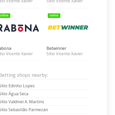
ítio Vicente Xavier
Sítio Vicente Xavier
online
online
abona
Betwinner
ítio Vicente Xavier
Sítio Vicente Xavier
Betting shops nearby:
Sítio Edinho Lopes
Sítio Água Seca
Sítio Valdinei A. Martins
Sítio Sebastião Parmezan