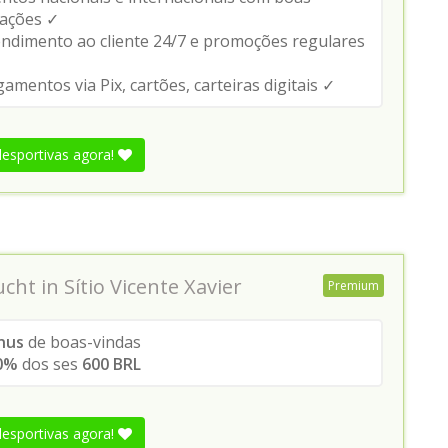
tações ✓
ndimento ao cliente 24/7 e promoções regulares
amentos via Pix, cartões, carteiras digitais ✓
esportivas agora!
ucht in
Sítio Vicente Xavier
Premium
nus
de boas-vindas
0%
dos ses
600 BRL
esportivas agora!