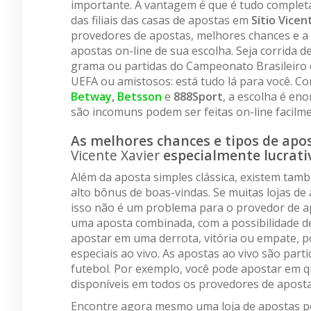
importante. A vantagem é que é tudo comple
das filiais das casas de apostas em
Sítio Vicen
provedores de apostas, melhores chances e a 
apostas on-line de sua escolha. Seja corrida 
grama ou partidas do Campeonato Brasileiro 
UEFA ou amistosos: está tudo lá para você. C
Betway
,
Betsson
e
888Sport
, a escolha é e
são incomuns podem ser feitas on-line facilm
As melhores chances e tipos de apo
Vicente Xavier
especialmente lucrati
Além da aposta simples clássica, existem tam
alto bônus de boas-vindas. Se muitas lojas 
isso não é um problema para o provedor de 
uma aposta combinada, com a possibilidade de
apostar em uma derrota, vitória ou empate, p
especiais ao vivo. As apostas ao vivo são par
futebol. Por exemplo, você pode apostar em q
disponíveis em todos os provedores de apost
Encontre agora mesmo uma loja de apostas pe