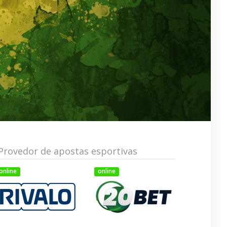
Provedor de apostas esportivas
online
online