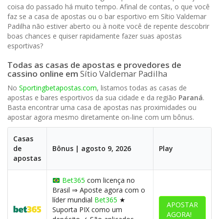
coisa do passado há muito tempo. Afinal de contas, o que você
faz se a casa de apostas ou o bar esportivo em Sítio Valdemar
Padilha não estiver aberto ou à noite você de repente descobrir
boas chances e quiser rapidamente fazer suas apostas
esportivas?
Todas as casas de apostas
e provedores de
cassino online
em
Sítio Valdemar Padilha
No
Sportingbetapostas.com
, listamos todas as casas de
apostas e bares esportivos da sua cidade e da região
Paraná
.
Basta encontrar uma casa de apostas nas proximidades ou
apostar agora mesmo diretamente on-line com um bônus.
Casas
de
Bônus | agosto 9, 2026
Play
apostas
Bet365
com licença no
Brasil ⇒ Aposte agora com o
líder mundial
Bet365
★
APOSTAR
Suporta PIX como um
AGORA!