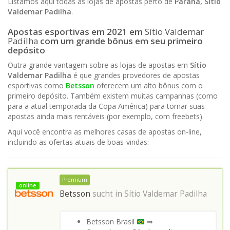
Listamos aqui todas as lojas de apostas perto de
Paraná,
Sítio
Valdemar Padilha
.
Apostas esportivas em 202
1
em
Sítio Valdemar
Padilha
com um grande bônus em seu primeiro
depósito
Outra grande vantagem sobre as lojas de apostas em
Sítio
Valdemar Padilha
é que grandes provedores de apostas
esportivas como
Betsson
oferecem um alto bônus com o
primeiro depósito. Também existem muitas campanhas (como
para a atual temporada da Copa América) para tornar suas
apostas ainda mais rentáveis (por exemplo, com freebets).
Aqui você encontra as melhores casas de apostas on-line,
incluindo as ofertas atuais de boas-vindas:
Premium
online
Betsson
sucht in
Sítio Valdemar Padilha
Betsson Brasil
⇒