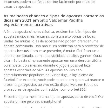
incomuns podem ser feitas on-line facilmente por meio de
casas de apostas.
As melhores chances e tipos de apostas tornam as
dicas em 202
1
em
Sítio Valdemar Padilha
especialmente lucrativas
Além da aposta simples clássica, existem também tipos de
apostas muito mais rentáveis com um alto bônus de boas-
vindas. Se muitas lojas de apostas não podem oferecer uma
aposta combinada, isso não é um problema para o provedor de
apostas
bet365
. Com esse provedor, é muito fácil fazer uma
aposta combinada, com a possibilidade de altos ganhos. Outra
dica: não basta simplesmente apostar em uma derrota, vitória
ou empate, pois mesmo durante o jogo é possível fazer
apostas especiais ao vivo. As apostas ao vivo são
particularmente populares na Bundesliga, a liga alemã de
futebol. Por exemplo, você pode apostar em quem vai marcar o
próximo gol. Apostas ao vivo estão disponíveis em todos os
provedores de apostas conhecidos, como o
bet365.
Encontre agora mesmo uma loja de apostas perto de você! Ou
aposte on-line pelo seu smartphone!