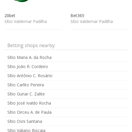
20bet
Bet365
Sítio Valdemar Padilha
Sítio Valdemar Padilha
Betting shops nearby:
Sítio Maria A. da Rocha
Sítio João R. Cordeiro
Sítio Antônio C. Rosário
Sítio Carlito Pereira
Sítio Gunar C. Zalite
Sítio José Ivaldo Rocha
Sítio Dirceu A. de Paula
Sítio Osni Santana
Sítio Valiano Biscaia