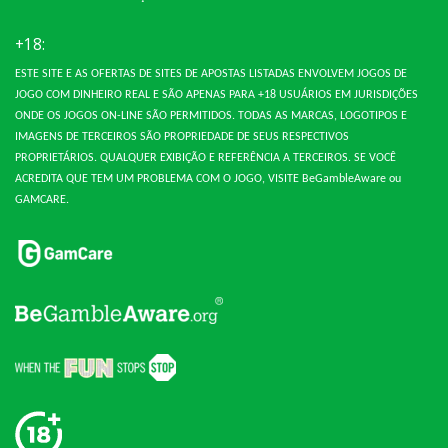
+18:
ESTE SITE E AS OFERTAS DE SITES DE APOSTAS LISTADAS ENVOLVEM JOGOS DE
JOGO COM DINHEIRO REAL E SÃO APENAS PARA +18 USUÁRIOS EM JURISDIÇÕES
ONDE OS JOGOS ON-LINE SÃO PERMITIDOS.
TODAS AS MARCAS, LOGOTIPOS E
IMAGENS DE TERCEIROS SÃO PROPRIEDADE DE SEUS RESPECTIVOS
PROPRIETÁRIOS.
QUALQUER EXIBIÇÃO E REFERÊNCIA A TERCEIROS.
SE VOCÊ
ACREDITA QUE TEM UM PROBLEMA COM O JOGO, VISITE BeGambleAware ou
GAMCARE.