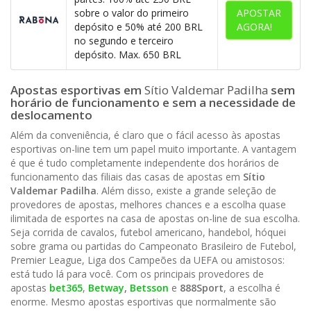
sobre o valor do primeiro
APOSTAR
depósito e 50% até 200 BRL
AGORA!
no segundo e terceiro
depósito. Max. 650 BRL
Apostas esportivas em
Sítio Valdemar Padilha
sem
horário de funcionamento e sem a necessidade de
deslocamento
Além da conveniência, é claro que o fácil acesso às apostas
esportivas on-line tem um papel muito importante. A vantagem
é que é tudo completamente independente dos horários de
funcionamento das filiais das casas de apostas em
Sítio
Valdemar Padilha
. Além disso, existe a grande seleção de
provedores de apostas, melhores chances e a escolha quase
ilimitada de esportes na casa de apostas on-line de sua escolha.
Seja corrida de cavalos, futebol americano, handebol, hóquei
sobre grama ou partidas do Campeonato Brasileiro de Futebol,
Premier League, Liga dos Campeões da UEFA ou amistosos:
está tudo lá para você. Com os principais provedores de
apostas
bet365
,
Betway
,
Betsson
e
888Sport
, a escolha é
enorme. Mesmo apostas esportivas que normalmente são