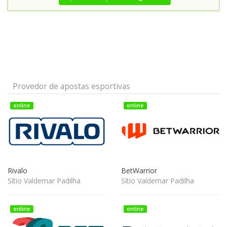
Provedor de apostas esportivas
online
online
Rivalo
BetWarrior
Sítio Valdemar Padilha
Sítio Valdemar Padilha
online
online