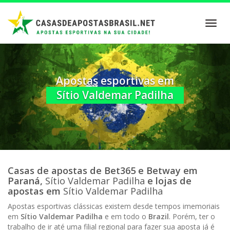
Skip
to
Toggl
main
navig
content
Apostas esportivas em
Sítio Valdemar Padilha
Casas de apostas de Bet365 e Betway em
Paraná,
Sítio Valdemar Padilha
e lojas de
apostas em
Sítio Valdemar Padilha
Apostas esportivas clássicas existem desde tempos imemoriais
em
Sítio Valdemar Padilha
e em todo o
Brazil
. Porém, ter o
trabalho de ir até uma filial regional para fazer sua aposta já é