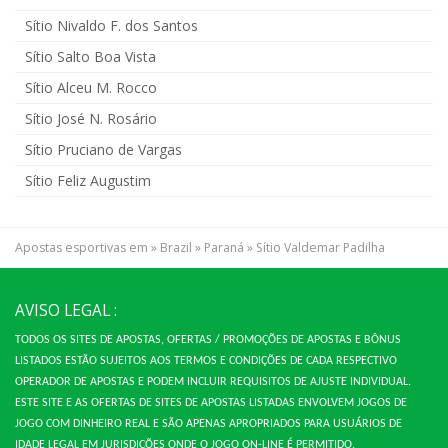
Sítio Nivaldo F. dos Santos
Sítio Salto Boa Vista
Sítio Alceu M. Rocco
Sítio José N. Rosário
Sítio Pruciano de Vargas
Sítio Feliz Augustim
Apostas esportivas em
»
Brazil
»
Paraná
»
Sítio Valdemar Padilha
AVISO LEGAL :
TODOS OS SITES DE APOSTAS, OFERTAS / PROMOÇÕES DE APOSTAS E BÔNUS
LISTADOS ESTÃO SUJEITOS AOS TERMOS E CONDIÇÕES DE CADA RESPECTIVO
OPERADOR DE APOSTAS E PODEM INCLUIR REQUISITOS DE AJUSTE INDIVIDUAL.
ESTE SITE E AS OFERTAS DE SITES DE APOSTAS LISTADAS ENVOLVEM JOGOS DE
JOGO COM DINHEIRO REAL E SÃO APENAS APROPRIADOS PARA USUÁRIOS DE
IDADE LEGAL EM JURISDIÇÕES ONDE O JOGO ON-LINE É PERMITIDO.