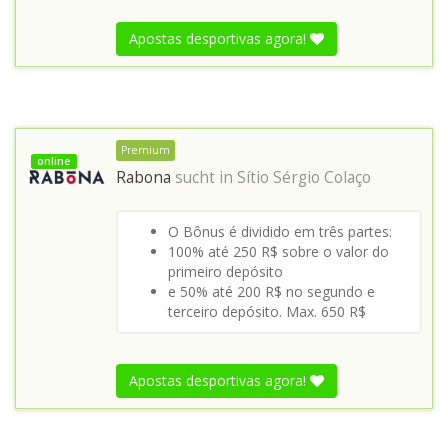
Apostas desportivas agora!
Premium
online
Rabona
sucht in
Sítio Sérgio Colaço
O Bônus é dividido em três partes:
100% até 250 R$ sobre o valor do
primeiro depósito
e 50% até 200 R$ no segundo e
terceiro depósito. Max. 650 R$
Apostas desportivas agora!