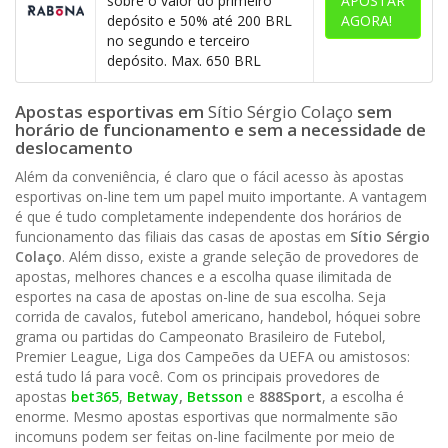
sobre o valor do primeiro
APOSTAR
depósito e 50% até 200 BRL
AGORA!
no segundo e terceiro
depósito. Max. 650 BRL
Apostas esportivas em
Sítio Sérgio Colaço
sem
horário de funcionamento e sem a necessidade de
deslocamento
Além da conveniência, é claro que o fácil acesso às apostas
esportivas on-line tem um papel muito importante. A vantagem
é que é tudo completamente independente dos horários de
funcionamento das filiais das casas de apostas em
Sítio Sérgio
Colaço
. Além disso, existe a grande seleção de provedores de
apostas, melhores chances e a escolha quase ilimitada de
esportes na casa de apostas on-line de sua escolha. Seja
corrida de cavalos, futebol americano, handebol, hóquei sobre
grama ou partidas do Campeonato Brasileiro de Futebol,
Premier League, Liga dos Campeões da UEFA ou amistosos:
está tudo lá para você. Com os principais provedores de
apostas
bet365
,
Betway
,
Betsson
e
888Sport
, a escolha é
enorme. Mesmo apostas esportivas que normalmente são
incomuns podem ser feitas on-line facilmente por meio de