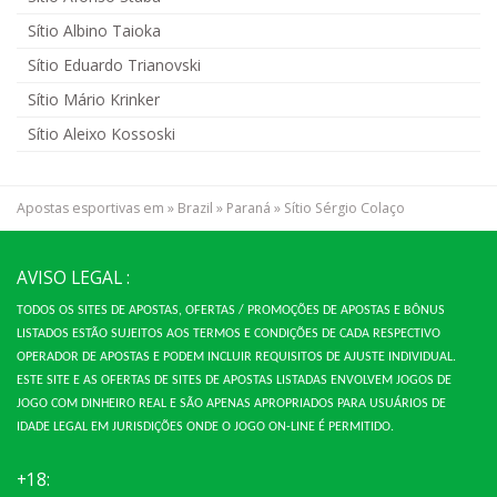
Sítio Albino Taioka
Sítio Eduardo Trianovski
Sítio Mário Krinker
Sítio Aleixo Kossoski
Apostas esportivas em
»
Brazil
»
Paraná
»
Sítio Sérgio Colaço
AVISO LEGAL :
TODOS OS SITES DE APOSTAS, OFERTAS / PROMOÇÕES DE APOSTAS E BÔNUS
LISTADOS ESTÃO SUJEITOS AOS TERMOS E CONDIÇÕES DE CADA RESPECTIVO
OPERADOR DE APOSTAS E PODEM INCLUIR REQUISITOS DE AJUSTE INDIVIDUAL.
ESTE SITE E AS OFERTAS DE SITES DE APOSTAS LISTADAS ENVOLVEM JOGOS DE
JOGO COM DINHEIRO REAL E SÃO APENAS APROPRIADOS PARA USUÁRIOS DE
IDADE LEGAL EM JURISDIÇÕES ONDE O JOGO ON-LINE É PERMITIDO.
+18: