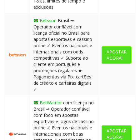
T&Cs, limites de tempo e
exclusões
Betsson
Brasil ⇒
Operador confiável com
licença oficial no Brasil para
apostas esportivas e cassino
online ✓ Eventos nacionais e
internacionais com odds
APOSTAR
competitivas ✓ Suporte ao
AGORA!
cliente em português e
promoções regulares ★
Pagamentos via Pix, cartões
de crédito e carteiras digitais
✓
BetWarrior
com licença no
Brasil ⇒ Operador confiável
com foco em apostas
esportivas e jogos de cassino
online ✓ Eventos nacionais e
APOSTAR
internacionais com boas
AGORA!