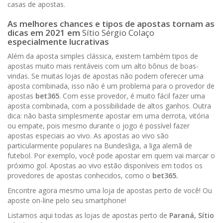
casas de apostas.
As melhores chances e tipos de apostas tornam as
dicas em 202
1
em
Sítio Sérgio Colaço
especialmente lucrativas
Além da aposta simples clássica, existem também tipos de
apostas muito mais rentáveis com um alto bônus de boas-
vindas. Se muitas lojas de apostas não podem oferecer uma
aposta combinada, isso não é um problema para o provedor de
apostas
bet365
. Com esse provedor, é muito fácil fazer uma
aposta combinada, com a possibilidade de altos ganhos. Outra
dica: não basta simplesmente apostar em uma derrota, vitória
ou empate, pois mesmo durante o jogo é possível fazer
apostas especiais ao vivo. As apostas ao vivo são
particularmente populares na Bundesliga, a liga alemã de
futebol. Por exemplo, você pode apostar em quem vai marcar o
próximo gol. Apostas ao vivo estão disponíveis em todos os
provedores de apostas conhecidos, como o
bet365.
Encontre agora mesmo uma loja de apostas perto de você! Ou
aposte on-line pelo seu smartphone!
Listamos aqui todas as lojas de apostas perto de
Paraná,
Sítio