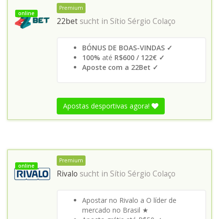
Premium
online
22bet
sucht in
Sítio Sérgio Colaço
BÓNUS DE BOAS-VINDAS ✓
100%
até
R$600 / 122€ ✓
Aposte com a 22Bet ✓
Apostas desportivas agora!
Premium
online
Rivalo
sucht in
Sítio Sérgio Colaço
Apostar no Rivalo a O líder de
mercado no Brasil ★