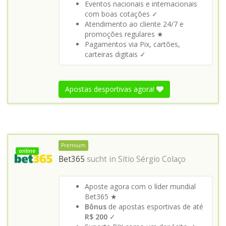
Eventos nacionais e internacionais
com boas cotações ✓
Atendimento ao cliente 24/7 e
promoções regulares ★
Pagamentos via Pix, cartões,
carteiras digitais ✓
Apostas desportivas agora!
Premium
online
Bet365
sucht in
Sítio Sérgio Colaço
Aposte agora com o líder mundial
Bet365 ★
Bônus
de apostas esportivas de até
R$ 200
✓