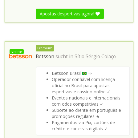
Apostas desportivas agora!
Premium
online
Betsson
sucht in
Sítio Sérgio Colaço
Betsson Brasil
⇒
Operador confiável com licença
oficial no Brasil para apostas
esportivas e cassino online ✓
Eventos nacionais e internacionais
com odds competitivas ✓
Suporte ao cliente em português e
promoções regulares ★
Pagamentos via Pix, cartões de
crédito e carteiras digitais ✓