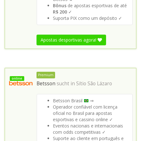
Bônus
de apostas esportivas de até
R$ 200
✓
Suporta PIX como um depósito ✓
Apostas desportivas agora!
Premium
online
Betsson
sucht in
Sítio São Lázaro
Betsson Brasil
⇒
Operador confiável com licença
oficial no Brasil para apostas
esportivas e cassino online ✓
Eventos nacionais e internacionais
com odds competitivas ✓
Suporte ao cliente em português e