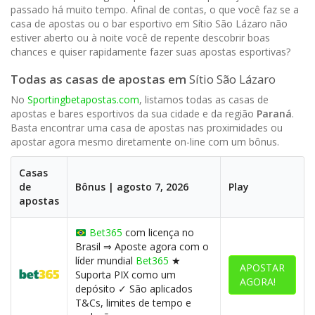
passado há muito tempo. Afinal de contas, o que você faz se a
casa de apostas ou o bar esportivo em Sítio São Lázaro não
estiver aberto ou à noite você de repente descobrir boas
chances e quiser rapidamente fazer suas apostas esportivas?
Todas as casas de apostas em
Sítio São Lázaro
No
Sportingbetapostas.com
, listamos todas as casas de
apostas e bares esportivos da sua cidade e da região
Paraná
.
Basta encontrar uma casa de apostas nas proximidades ou
apostar agora mesmo diretamente on-line com um bônus.
Casas
de
Bônus | agosto 7, 2026
Play
apostas
Bet365
com licença no
Brasil ⇒ Aposte agora com o
líder mundial
Bet365
★
APOSTAR
Suporta PIX como um
AGORA!
depósito ✓ São aplicados
T&Cs, limites de tempo e