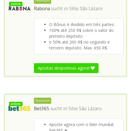
Premium
online
Rabona
sucht in
Sítio São Lázaro
O Bônus é dividido em três partes:
100% até 250 R$ sobre o valor do
primeiro depósito
e 50% até 200 R$ no segundo e
terceiro depósito. Max. 650 R$
Apostas desportivas agora!
Premium
online
Bet365
sucht in
Sítio São Lázaro
Aposte agora com o líder mundial
Bet365 ★