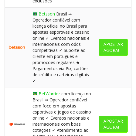
exclusões
Betsson
Brasil ⇒
Operador confiável com
licença oficial no Brasil para
apostas esportivas e cassino
online ✓ Eventos nacionais e
internacionais com odds
APOSTAR
competitivas ✓ Suporte ao
AGORA!
cliente em português e
promoções regulares ★
Pagamentos via Pix, cartões
de crédito e carteiras digitais
✓
BetWarrior
com licença no
Brasil ⇒ Operador confiável
com foco em apostas
esportivas e jogos de cassino
online ✓ Eventos nacionais e
APOSTAR
internacionais com boas
AGORA!
cotações ✓ Atendimento ao