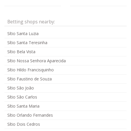
Betting shops nearby:
Sítio Santa Luzia
Sítio Santa Teresinha
Sítio Bela Vista
Sítio Nossa Senhora Aparecida
Sítio Hildo Francisquinho
Sítio Faustino de Souza
Sítio São João
Sítio São Carlos
Sítio Santa Maria
Sítio Orlando Fernandes
Sítio Dois Cedros