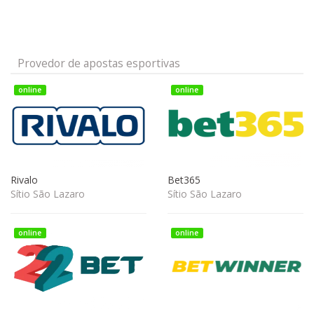
Provedor de apostas esportivas
online
online
Rivalo
Bet365
Sítio São Lazaro
Sítio São Lazaro
online
online