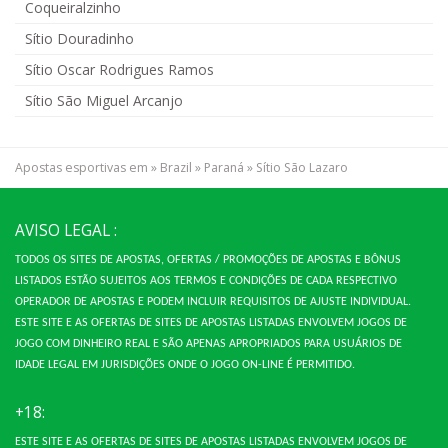
Coqueiralzinho
Sítio Douradinho
Sítio Oscar Rodrigues Ramos
Sítio São Miguel Arcanjo
Apostas esportivas em
»
Brazil
»
Paraná
»
Sítio São Lazaro
AVISO LEGAL :
TODOS OS SITES DE APOSTAS, OFERTAS / PROMOÇÕES DE APOSTAS E BÔNUS
LISTADOS ESTÃO SUJEITOS AOS TERMOS E CONDIÇÕES DE CADA RESPECTIVO
OPERADOR DE APOSTAS E PODEM INCLUIR REQUISITOS DE AJUSTE INDIVIDUAL.
ESTE SITE E AS OFERTAS DE SITES DE APOSTAS LISTADAS ENVOLVEM JOGOS DE
JOGO COM DINHEIRO REAL E SÃO APENAS APROPRIADOS PARA USUÁRIOS DE
IDADE LEGAL EM JURISDIÇÕES ONDE O JOGO ON-LINE É PERMITIDO.
+18:
ESTE SITE E AS OFERTAS DE SITES DE APOSTAS LISTADAS ENVOLVEM JOGOS DE