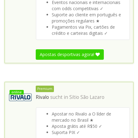
Eventos nacionais e internacionais
com odds competitivas ✓
Suporte ao cliente em português e
promoções regulares ★
Pagamentos via Pix, cartões de
crédito e carteiras digitais ✓
Apostas desportivas agora!
Premium
online
Rivalo
sucht in
Sítio São Lazaro
Apostar no Rivalo a O líder de
mercado no Brasil ★
Aposta grátis até R$50 ✓
Suporta PIX ✓