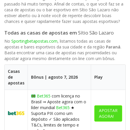
passado há muito tempo. Afinal de contas, o que você faz se a
casa de apostas ou o bar esportivo em Sítio São Lazaro não
estiver aberto ou à noite você de repente descobrir boas
chances e quiser rapidamente fazer suas apostas esportivas?
Todas as casas de apostas em
Sítio São Lazaro
No
Sportingbetapostas.com
, listamos todas as casas de
apostas e bares esportivos da sua cidade e da região
Paraná
.
Basta encontrar uma casa de apostas nas proximidades ou
apostar agora mesmo diretamente on-line com um bônus.
Casas
de
Bônus | agosto 7, 2026
Play
apostas
Bet365
com licença no
Brasil ⇒ Aposte agora com o
líder mundial
Bet365
★
APOSTAR
Suporta PIX como um
AGORA!
depósito ✓ São aplicados
T&Cs, limites de tempo e