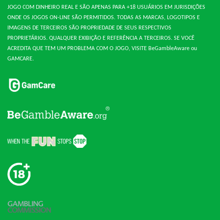
JOGO COM DINHEIRO REAL E SÃO APENAS PARA +18 USUÁRIOS EM JURISDIÇÕES
ONDE OS JOGOS ON-LINE SÃO PERMITIDOS.
TODAS AS MARCAS, LOGOTIPOS E
IMAGENS DE TERCEIROS SÃO PROPRIEDADE DE SEUS RESPECTIVOS
PROPRIETÁRIOS.
QUALQUER EXIBIÇÃO E REFERÊNCIA A TERCEIROS.
SE VOCÊ
ACREDITA QUE TEM UM PROBLEMA COM O JOGO, VISITE BeGambleAware ou
GAMCARE.