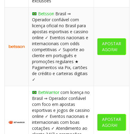
exclusões
Betsson
Brasil ⇒
Operador confiável com
licença oficial no Brasil para
apostas esportivas e cassino
online ✓ Eventos nacionais e
internacionais com odds
APOSTAR
competitivas ✓ Suporte ao
AGORA!
cliente em português e
promoções regulares ★
Pagamentos via Pix, cartões
de crédito e carteiras digitais
✓
BetWarrior
com licença no
Brasil ⇒ Operador confiável
com foco em apostas
esportivas e jogos de cassino
online ✓ Eventos nacionais e
APOSTAR
internacionais com boas
AGORA!
cotações ✓ Atendimento ao