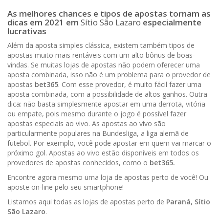
As melhores chances e tipos de apostas tornam as
dicas em 202
1
em
Sítio São Lazaro
especialmente
lucrativas
Além da aposta simples clássica, existem também tipos de
apostas muito mais rentáveis com um alto bônus de boas-
vindas. Se muitas lojas de apostas não podem oferecer uma
aposta combinada, isso não é um problema para o provedor de
apostas
bet365
. Com esse provedor, é muito fácil fazer uma
aposta combinada, com a possibilidade de altos ganhos. Outra
dica: não basta simplesmente apostar em uma derrota, vitória
ou empate, pois mesmo durante o jogo é possível fazer
apostas especiais ao vivo. As apostas ao vivo são
particularmente populares na Bundesliga, a liga alemã de
futebol. Por exemplo, você pode apostar em quem vai marcar o
próximo gol. Apostas ao vivo estão disponíveis em todos os
provedores de apostas conhecidos, como o
bet365.
Encontre agora mesmo uma loja de apostas perto de você! Ou
aposte on-line pelo seu smartphone!
Listamos aqui todas as lojas de apostas perto de
Paraná,
Sítio
São Lazaro
.