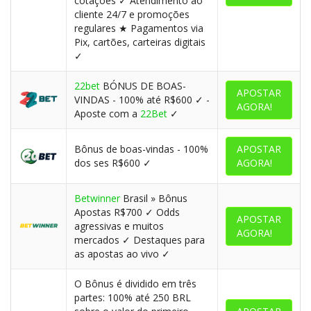
cotações ✓ Atendimento ao
cliente 24/7 e promoções
regulares ★ Pagamentos via
Pix, cartões, carteiras digitais
✓
22bet
BÓNUS DE BOAS-
APOSTAR
VINDAS - 100% até R$600 ✓ -
AGORA!
Aposte com a
22Bet
✓
Bônus de boas-vindas - 100%
APOSTAR
dos ses R$600 ✓
AGORA!
Betwinner
Brasil » Bônus
Apostas R$700 ✓ Odds
APOSTAR
agressivas e muitos
AGORA!
mercados ✓ Destaques para
as apostas ao vivo ✓
O Bônus é dividido em três
partes: 100% até 250 BRL