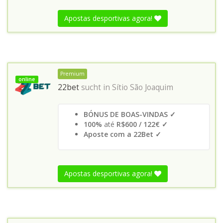
Apostas desportivas agora!
Premium
online
22bet
sucht in
Sítio São Joaquim
BÓNUS DE BOAS-VINDAS ✓
100%
até
R$600 / 122€ ✓
Aposte com a 22Bet ✓
Apostas desportivas agora!