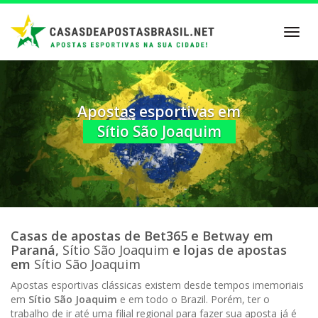
Skip
to
Toggl
main
navig
content
Apostas esportivas em
Sítio São Joaquim
Casas de apostas de Bet365 e Betway em
Paraná,
Sítio São Joaquim
e lojas de apostas
em
Sítio São Joaquim
Apostas esportivas clássicas existem desde tempos imemoriais
em
Sítio São Joaquim
e em todo o Brazil. Porém, ter o
trabalho de ir até uma filial regional para fazer sua aposta já é