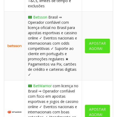
T&Cs, limites de tempo e
exclusões
Betsson
Brasil ⇒
Operador confiável com
licença oficial no Brasil para
apostas esportivas e cassino
online ✓ Eventos nacionais e
internacionais com odds
APOSTAR
competitivas ✓ Suporte ao
AGORA!
cliente em português e
promoções regulares ★
Pagamentos via Pix, cartões
de crédito e carteiras digitais
✓
BetWarrior
com licença no
Brasil ⇒ Operador confiável
com foco em apostas
esportivas e jogos de cassino
online ✓ Eventos nacionais e
APOSTAR
internacionais com boas
AGORA!