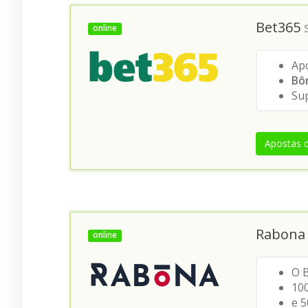
Bet365
online
Apo
Bô
Su
Apostas d
Rabona
online
O B
100
e 5