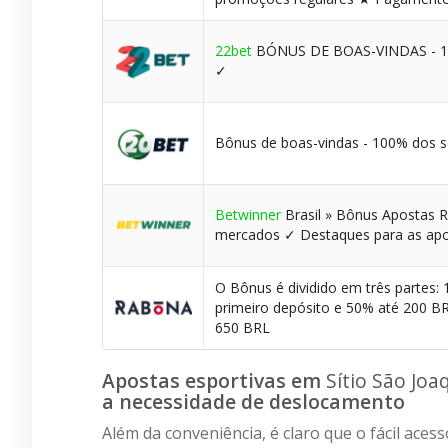
22bet
BÓNUS DE BOAS-VINDAS - 10
✓
Bônus de boas-vindas - 100% dos 
Betwinner
Brasil » Bônus Apostas 
mercados ✓ Destaques para as apo
O Bônus é dividido em três partes:
primeiro depósito e 50% até 200 BR
650 BRL
Apostas esportivas em
Sítio São Jo
a necessidade de deslocamento
Além da conveniência, é claro que o fácil ace