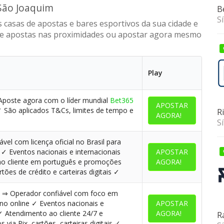
 São Joaquim
B
S
as casas de apostas e bares esportivos da sua cidade e
 de apostas nas proximidades ou apostar agora mesmo
Play
Aposte agora com o líder mundial
Bet365
APOSTAR
São aplicados T&Cs, limites de tempo e
R
AGORA!
S
vel com licença oficial no Brasil para
 ✓ Eventos nacionais e internacionais
APOSTAR
ao cliente em português e promoções
AGORA!
ões de crédito e carteiras digitais ✓
l ⇒ Operador confiável com foco em
ino online ✓ Eventos nacionais e
APOSTAR
✓ Atendimento ao cliente 24/7 e
AGORA!
R
ia Pix, cartões, carteiras digitais ✓