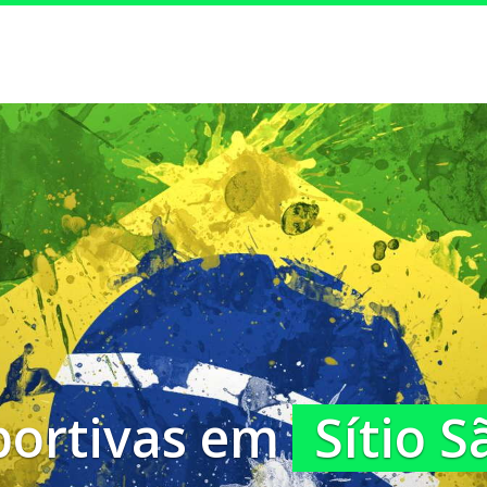
portivas em
Sítio 