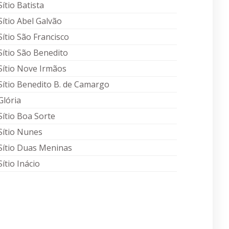
Sítio Batista
Sítio Abel Galvão
Sítio São Francisco
Sítio São Benedito
Sítio Nove Irmãos
Sítio Benedito B. de Camargo
Glória
Sítio Boa Sorte
Sítio Nunes
Sítio Duas Meninas
Sítio Inácio