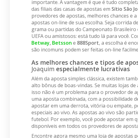
importante. A vantagem é que é tudo comple
das filiais das casas de apostas em
Sítio São J
provedores de apostas, melhores chances e a 
apostas on-line de sua escolha. Seja corrida 
grama ou partidas do Campeonato Brasileiro 
UEFA ou amistosos: está tudo lá para você. C
Betway
,
Betsson
e
888Sport
, a escolha é e
são incomuns podem ser feitas on-line facilm
As melhores chances e tipos de apo
Joaquim
especialmente lucrativas
Além da aposta simples clássica, existem tam
alto bônus de boas-vindas. Se muitas lojas 
isso não é um problema para o provedor de 
uma aposta combinada, com a possibilidade de
apostar em uma derrota, vitória ou empate, p
especiais ao vivo. As apostas ao vivo são par
futebol. Por exemplo, você pode apostar em q
disponíveis em todos os provedores de apost
Encontre agora mesmo uma loja de apostas pe