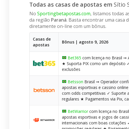
Todas as casas de apostas em
Sítio
No
Sportingbetapostas.com
, listamos todas 
da região
Paraná
. Basta encontrar uma casa
diretamente on-line com um bônus.
Casas de
Bônus | agosto 9, 2026
apostas
Bet365
com licença no Brasil ⇒ 
★ Suporta PIX como um depósito ✓ 
exclusões
Betsson
Brasil ⇒ Operador confiá
apostas esportivas e cassino online
com odds competitivas ✓ Suporte 
regulares ★ Pagamentos via Pix, cart
BetWarrior
com licença no Brasi
apostas esportivas e jogos de cass
internacionais com boas cotações 
promoções regulares ★ Pagamentos v