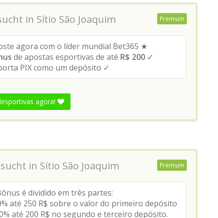
sucht in
Sítio São Joaquim
Premium
ste agora com o líder mundial Bet365 ★
nus
de apostas esportivas de até
R$ 200
✓
porta PIX como um depósito ✓
esportivas agora!
sucht in
Sítio São Joaquim
Premium
ônus é dividido em três partes:
% até 250 R$ sobre o valor do primeiro depósito
0% até 200 R$ no segundo e terceiro depósito.