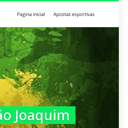
Pagina inicial
Apostas esportivas
São Joaquim