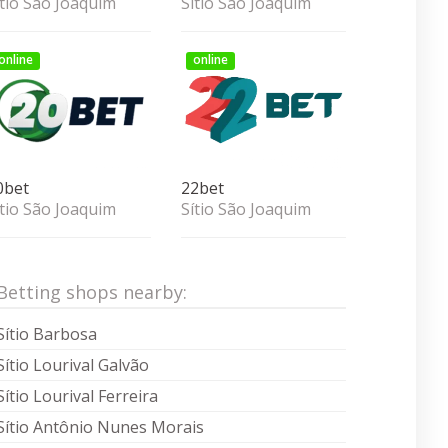
ítio São Joaquim
Sítio São Joaquim
online
online
0bet
22bet
ítio São Joaquim
Sítio São Joaquim
Betting shops nearby:
Sítio Barbosa
Sítio Lourival Galvão
Sítio Lourival Ferreira
Sítio Antônio Nunes Morais