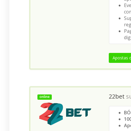
Eve
com
Su
re
Pag
dig
Apostas d
22bet
s
online
BÓ
10
Ap