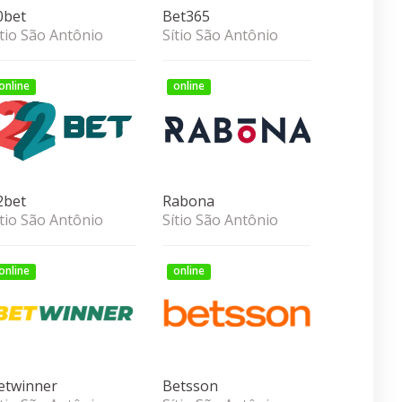
0bet
Bet365
ítio São Antônio
Sítio São Antônio
online
online
2bet
Rabona
ítio São Antônio
Sítio São Antônio
online
online
etwinner
Betsson