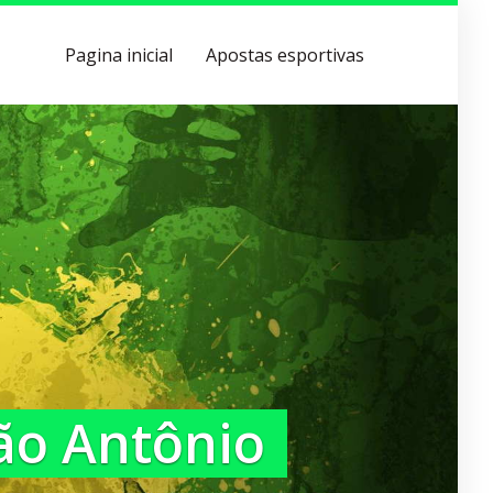
Pagina inicial
Apostas esportivas
São Antônio