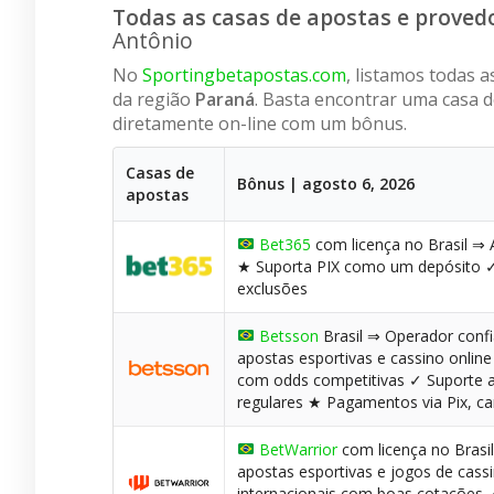
Todas as casas de apostas
e proved
Antônio
No
Sportingbetapostas.com
, listamos todas 
da região
Paraná
. Basta encontrar uma casa
diretamente on-line com um bônus.
Casas de
Bônus | agosto 6, 2026
apostas
Bet365
com licença no Brasil ⇒ 
★ Suporta PIX como um depósito ✓ 
exclusões
Betsson
Brasil ⇒ Operador confiá
apostas esportivas e cassino online
com odds competitivas ✓ Suporte 
regulares ★ Pagamentos via Pix, cart
BetWarrior
com licença no Brasi
apostas esportivas e jogos de cass
internacionais com boas cotações 