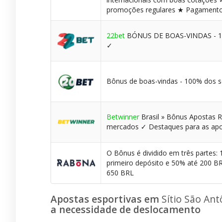
promoções regulares ★ Pagamentos v
22bet
BÓNUS DE BOAS-VINDAS - 10
✓
Bônus de boas-vindas - 100% dos 
Betwinner
Brasil » Bônus Apostas 
mercados ✓ Destaques para as apo
O Bônus é dividido em três partes:
primeiro depósito e 50% até 200 BR
650 BRL
Apostas esportivas em
Sítio São An
a necessidade de deslocamento