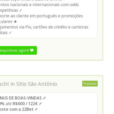
ntos nacionais e internacionais com odds
petitivas ✓
porte ao cliente em português e promoções
gulares ★
amentos via Pix, cartões de crédito e carteiras
itais ✓
esportivas agora!
ucht in
Sítio São Antônio
Premium
NUS DE BOAS-VINDAS ✓
0%
até
R$600 / 122€ ✓
oste com a 22Bet ✓