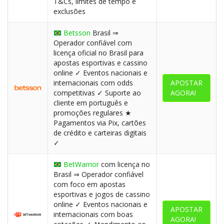
T&Cs, limites de tempo e
exclusões
Betsson
Brasil ⇒
Operador confiável com
licença oficial no Brasil para
apostas esportivas e cassino
online ✓ Eventos nacionais e
internacionais com odds
APOSTAR
competitivas ✓ Suporte ao
AGORA!
cliente em português e
promoções regulares ★
Pagamentos via Pix, cartões
de crédito e carteiras digitais
✓
BetWarrior
com licença no
Brasil ⇒ Operador confiável
com foco em apostas
esportivas e jogos de cassino
online ✓ Eventos nacionais e
APOSTAR
internacionais com boas
AGORA!