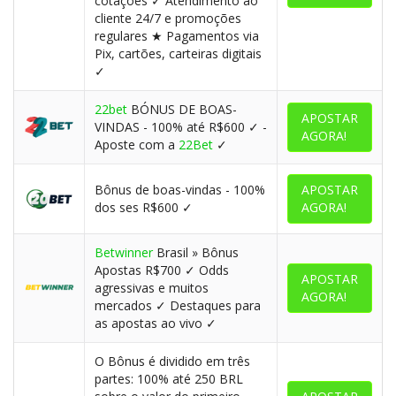
cotações ✓ Atendimento ao
cliente 24/7 e promoções
regulares ★ Pagamentos via
Pix, cartões, carteiras digitais
✓
22bet
BÓNUS DE BOAS-
APOSTAR
VINDAS - 100% até R$600 ✓ -
AGORA!
Aposte com a
22Bet
✓
Bônus de boas-vindas - 100%
APOSTAR
dos ses R$600 ✓
AGORA!
Betwinner
Brasil » Bônus
Apostas R$700 ✓ Odds
APOSTAR
agressivas e muitos
AGORA!
mercados ✓ Destaques para
as apostas ao vivo ✓
O Bônus é dividido em três
partes: 100% até 250 BRL