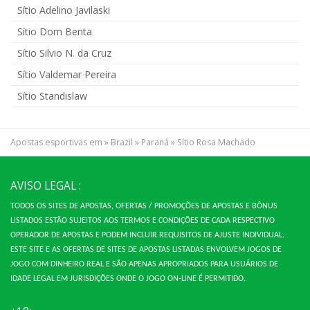
Sítio Adelino Javilaski
Sítio Dom Benta
Sítio Silvio N. da Cruz
Sítio Valdemar Pereira
Sítio Standislaw
Apostas esportivas em
»
Brazil
»
Paraná
»
Sítio Rosa Machado
AVISO LEGAL :
TODOS OS SITES DE APOSTAS, OFERTAS / PROMOÇÕES DE APOSTAS E BÔNUS
LISTADOS ESTÃO SUJEITOS AOS TERMOS E CONDIÇÕES DE CADA RESPECTIVO
OPERADOR DE APOSTAS E PODEM INCLUIR REQUISITOS DE AJUSTE INDIVIDUAL.
ESTE SITE E AS OFERTAS DE SITES DE APOSTAS LISTADAS ENVOLVEM JOGOS DE
JOGO COM DINHEIRO REAL E SÃO APENAS APROPRIADOS PARA USUÁRIOS DE
IDADE LEGAL EM JURISDIÇÕES ONDE O JOGO ON-LINE É PERMITIDO.