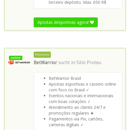
terceiro depósito. Max. 650 R$
Apostas desportivas agora!
Premium
online
BetWarrior
sucht in
Sítio Proteu
BetWarrior Brasil
Apostas esportivas e cassino online
com foco no Brasil ✓
Eventos nacionais e internacionais
com boas cotações ✓
Atendimento ao cliente 24/7 e
promoções regulares ★
Pagamentos via Pix, cartões,
carteiras digitais ✓