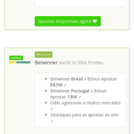
Apostas desportivas agora!
Premium
online
Betwinner
sucht in
Sítio Proteu
Betwinner
Brasil
» Bônus Apostas
R$700
✓
Betwinner
Portugal
» Bônus
Apostas
130€
✓
Odds agressivas e muitos mercados
✓
Destaques para as apostas ao vivo
✓