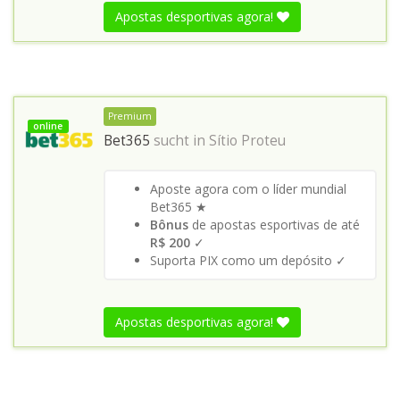
Apostas desportivas agora!
Premium
online
Bet365
sucht in
Sítio Proteu
Aposte agora com o líder mundial
Bet365 ★
Bônus
de apostas esportivas de até
R$ 200
✓
Suporta PIX como um depósito ✓
Apostas desportivas agora!