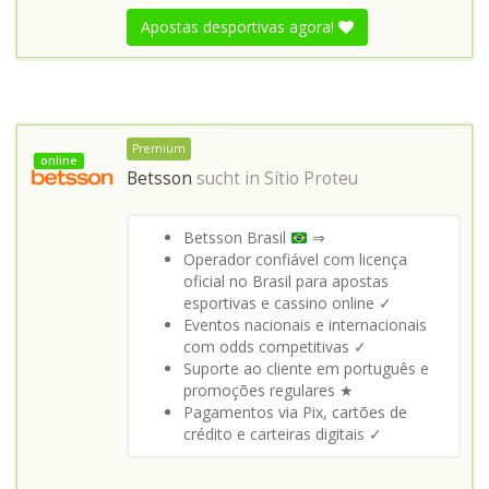
Apostas desportivas agora!
Premium
online
Betsson
sucht in
Sítio Proteu
Betsson Brasil
⇒
Operador confiável com licença
oficial no Brasil para apostas
esportivas e cassino online ✓
Eventos nacionais e internacionais
com odds competitivas ✓
Suporte ao cliente em português e
promoções regulares ★
Pagamentos via Pix, cartões de
crédito e carteiras digitais ✓