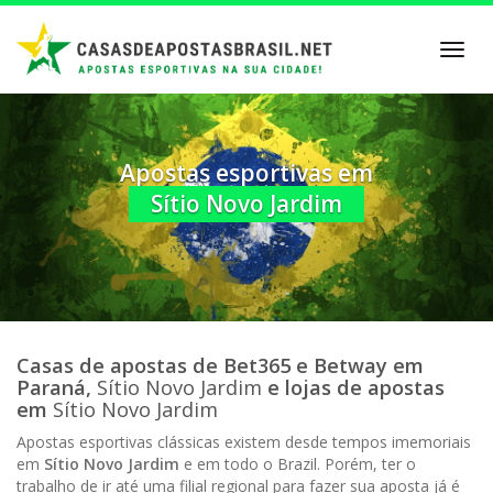
Skip
to
Toggl
main
navig
content
Apostas esportivas em
Sítio Novo Jardim
Casas de apostas de Bet365 e Betway em
Paraná,
Sítio Novo Jardim
e lojas de apostas
em
Sítio Novo Jardim
Apostas esportivas clássicas existem desde tempos imemoriais
em
Sítio Novo Jardim
e em todo o Brazil. Porém, ter o
trabalho de ir até uma filial regional para fazer sua aposta já é