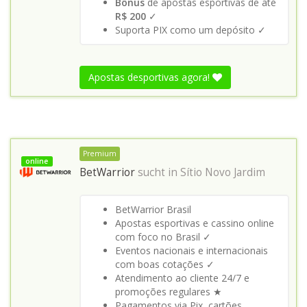
Bônus
de apostas esportivas de até
R$ 200
✓
Suporta PIX como um depósito ✓
Apostas desportivas agora!
Premium
online
BetWarrior
sucht in
Sítio Novo Jardim
BetWarrior Brasil
Apostas esportivas e cassino online
com foco no Brasil ✓
Eventos nacionais e internacionais
com boas cotações ✓
Atendimento ao cliente 24/7 e
promoções regulares ★
Pagamentos via Pix, cartões,