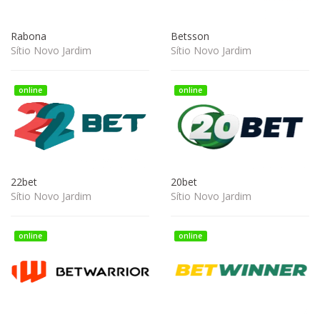
Rabona
Betsson
Sítio Novo Jardim
Sítio Novo Jardim
online
online
22bet
20bet
Sítio Novo Jardim
Sítio Novo Jardim
online
online