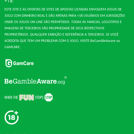
+18:
ESTE SITE E AS OFERTAS DE SITES DE APOSTAS LISTADAS ENVOLVEM JOGOS DE
JOGO COM DINHEIRO REAL E SÃO APENAS PARA +18 USUÁRIOS EM JURISDIÇÕES
ONDE OS JOGOS ON-LINE SÃO PERMITIDOS.
TODAS AS MARCAS, LOGOTIPOS E
IMAGENS DE TERCEIROS SÃO PROPRIEDADE DE SEUS RESPECTIVOS
PROPRIETÁRIOS.
QUALQUER EXIBIÇÃO E REFERÊNCIA A TERCEIROS.
SE VOCÊ
ACREDITA QUE TEM UM PROBLEMA COM O JOGO, VISITE BeGambleAware ou
GAMCARE.