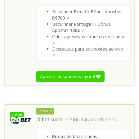
Betwinner
Brasil
» Bônus Apostas
R$700
✓
Betwinner
Portugal
» Bônus
Apostas
130€
✓
Odds agressivas e muitos mercados
✓
Destaques para as apostas ao vivo
✓
Apostas desportivas agora!
Premium
online
20bet
sucht in
Sítio Nicanor Ribeiro
Bônus
de boas-vindas