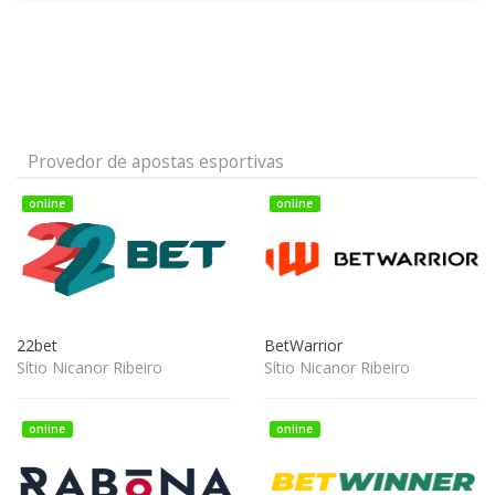
Provedor de apostas esportivas
online
online
22bet
BetWarrior
Sítio Nicanor Ribeiro
Sítio Nicanor Ribeiro
online
online