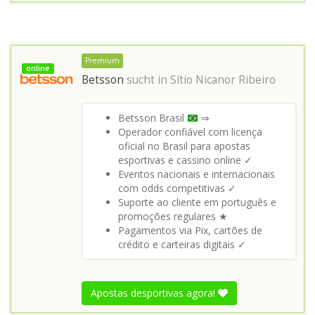
Premium
online
Betsson
sucht in
Sítio Nicanor Ribeiro
Betsson Brasil
⇒
Operador confiável com licença
oficial no Brasil para apostas
esportivas e cassino online ✓
Eventos nacionais e internacionais
com odds competitivas ✓
Suporte ao cliente em português e
promoções regulares ★
Pagamentos via Pix, cartões de
crédito e carteiras digitais ✓
Apostas desportivas agora!