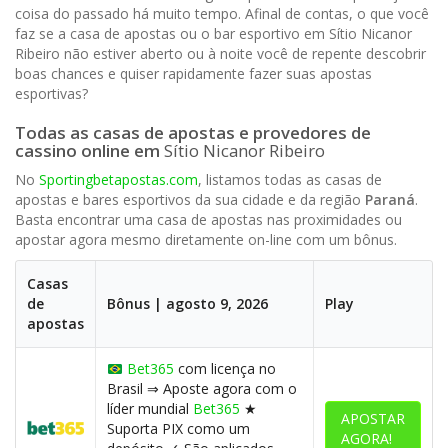
coisa do passado há muito tempo. Afinal de contas, o que você
faz se a casa de apostas ou o bar esportivo em Sítio Nicanor
Ribeiro não estiver aberto ou à noite você de repente descobrir
boas chances e quiser rapidamente fazer suas apostas
esportivas?
Todas as casas de apostas
e provedores de
cassino online
em
Sítio Nicanor Ribeiro
No
Sportingbetapostas.com
, listamos todas as casas de
apostas e bares esportivos da sua cidade e da região
Paraná
.
Basta encontrar uma casa de apostas nas proximidades ou
apostar agora mesmo diretamente on-line com um bônus.
Casas
de
Bônus | agosto 9, 2026
Play
apostas
Bet365
com licença no
Brasil ⇒ Aposte agora com o
líder mundial
Bet365
★
APOSTAR
Suporta PIX como um
AGORA!