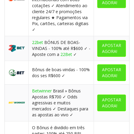
AGORA!
cotações ✓ Atendimento ao
cliente 24/7 e promoções
regulares ★ Pagamentos via
Pix, cartões, carteiras digitais
✓
22bet
BÓNUS DE BOAS-
APOSTAR
VINDAS - 100% até R$600 ✓ -
AGORA!
Aposte com a
22Bet
✓
Bônus de boas-vindas - 100%
APOSTAR
dos ses R$600 ✓
AGORA!
Betwinner
Brasil » Bônus
Apostas R$700 ✓ Odds
APOSTAR
agressivas e muitos
AGORA!
mercados ✓ Destaques para
as apostas ao vivo ✓
O Bônus é dividido em três
partes: 100% até 250 BRL