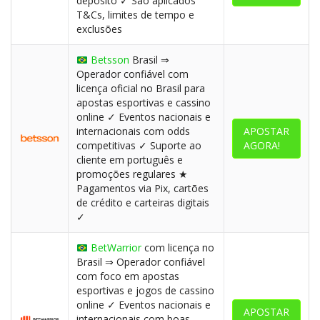
depósito ✓ São aplicados
T&Cs, limites de tempo e
exclusões
Betsson
Brasil ⇒
Operador confiável com
licença oficial no Brasil para
apostas esportivas e cassino
online ✓ Eventos nacionais e
internacionais com odds
APOSTAR
competitivas ✓ Suporte ao
AGORA!
cliente em português e
promoções regulares ★
Pagamentos via Pix, cartões
de crédito e carteiras digitais
✓
BetWarrior
com licença no
Brasil ⇒ Operador confiável
com foco em apostas
esportivas e jogos de cassino
online ✓ Eventos nacionais e
APOSTAR
internacionais com boas