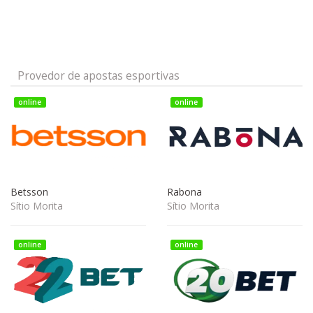
Provedor de apostas esportivas
online
online
Betsson
Rabona
Sítio Morita
Sítio Morita
online
online