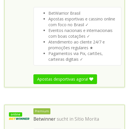
BetWarrior Brasil
Apostas esportivas e cassino online
com foco no Brasil ✓
Eventos nacionais e internacionais
com boas cotações ✓
Atendimento ao cliente 24/7 e
promoções regulares ★
Pagamentos via Pix, cartões,
carteiras digitais ✓
Apostas desportivas agora!
Premium
online
Betwinner
sucht in
Sítio Morita