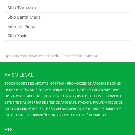
Sítio Takazaka
Sítio Santa Maria
Sítio Jair Pintai
Sítio Xavier
Apostas esportivas em
»
Brazil
»
Paraná
»
Sítio Morita
AVISO LEGAL :
TODOS OS SITES DE APOSTAS, OFERTAS / PROMOÇÕES DE APOSTAS E BÔNUS
LISTADOS ESTÃO SUJEITOS AOS TERMOS E CONDIÇÕES DE CADA RESPECTIVO
OPERADOR DE APOSTAS E PODEM INCLUIR REQUISITOS DE AJUSTE INDIVIDUAL.
ESTE SITE E AS OFERTAS DE SITES DE APOSTAS LISTADAS ENVOLVEM JOGOS DE
JOGO COM DINHEIRO REAL E SÃO APENAS APROPRIADOS PARA USUÁRIOS DE
IDADE LEGAL EM JURISDIÇÕES ONDE O JOGO ON-LINE É PERMITIDO.
+18: