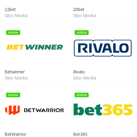
22bet
20bet
Sítio Morita
Sítio Morita
online
online
Betwinner
Rivalo
Sítio Morita
Sítio Morita
online
online
BetWarrior
Bet365