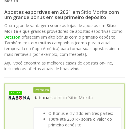
Morita
.
Apostas esportivas em 202
1
em
Sítio Morita
com
um grande bônus em seu primeiro depósito
Outra grande vantagem sobre as lojas de apostas em
Sítio
Morita
é que grandes provedores de apostas esportivas como
Betsson
oferecem um alto bônus com o primeiro depósito.
Também existem muitas campanhas (como para a atual
temporada da Copa América) para tornar suas apostas ainda
mais rentáveis (por exemplo, com freebets).
Aqui você encontra as melhores casas de apostas on-line,
incluindo as ofertas atuais de boas-vindas:
Premium
online
Rabona
sucht in
Sítio Morita
O Bônus é dividido em três partes:
100% até 250 R$ sobre o valor do
primeiro depósito