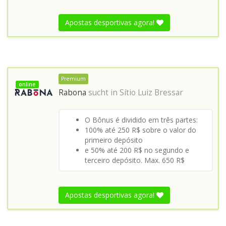
Apostas desportivas agora!
Premium
online
Rabona
sucht in
Sítio Luiz Bressar
O Bônus é dividido em três partes:
100% até 250 R$ sobre o valor do
primeiro depósito
e 50% até 200 R$ no segundo e
terceiro depósito. Max. 650 R$
Apostas desportivas agora!