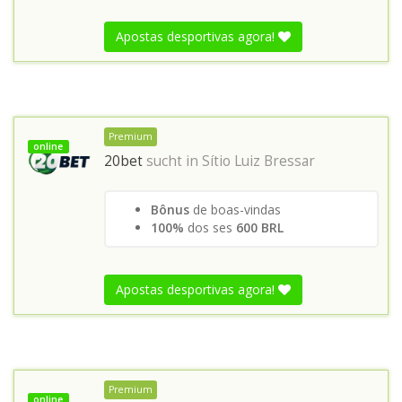
Apostas desportivas agora!
Premium
online
20bet
sucht in
Sítio Luiz Bressar
Bônus
de boas-vindas
100%
dos ses
600 BRL
Apostas desportivas agora!
Premium
online