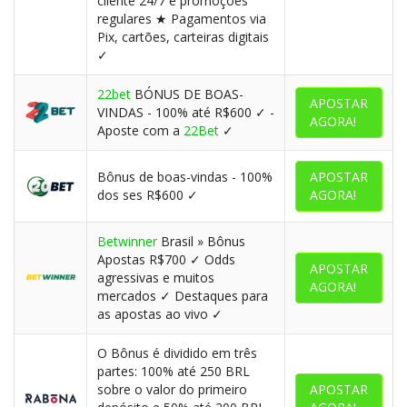
cliente 24/7 e promoções
regulares ★ Pagamentos via
Pix, cartões, carteiras digitais
✓
22bet
BÓNUS DE BOAS-
APOSTAR
VINDAS - 100% até R$600 ✓ -
AGORA!
Aposte com a
22Bet
✓
Bônus de boas-vindas - 100%
APOSTAR
dos ses R$600 ✓
AGORA!
Betwinner
Brasil » Bônus
Apostas R$700 ✓ Odds
APOSTAR
agressivas e muitos
AGORA!
mercados ✓ Destaques para
as apostas ao vivo ✓
O Bônus é dividido em três
partes: 100% até 250 BRL
sobre o valor do primeiro
APOSTAR