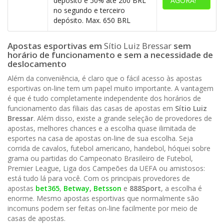
depósito e 50% até 200 BRL
AGORA!
no segundo e terceiro
depósito. Max. 650 BRL
Apostas esportivas em
Sítio Luiz Bressar
sem
horário de funcionamento e sem a necessidade de
deslocamento
Além da conveniência, é claro que o fácil acesso às apostas
esportivas on-line tem um papel muito importante. A vantagem
é que é tudo completamente independente dos horários de
funcionamento das filiais das casas de apostas em
Sítio Luiz
Bressar
. Além disso, existe a grande seleção de provedores de
apostas, melhores chances e a escolha quase ilimitada de
esportes na casa de apostas on-line de sua escolha. Seja
corrida de cavalos, futebol americano, handebol, hóquei sobre
grama ou partidas do Campeonato Brasileiro de Futebol,
Premier League, Liga dos Campeões da UEFA ou amistosos:
está tudo lá para você. Com os principais provedores de
apostas
bet365
,
Betway
,
Betsson
e
888Sport
, a escolha é
enorme. Mesmo apostas esportivas que normalmente são
incomuns podem ser feitas on-line facilmente por meio de
casas de apostas.