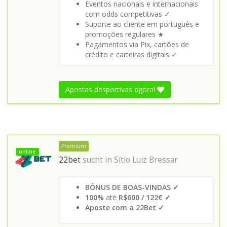
Eventos nacionais e internacionais
com odds competitivas ✓
Suporte ao cliente em português e
promoções regulares ★
Pagamentos via Pix, cartões de
crédito e carteiras digitais ✓
Apostas desportivas agora!
Premium
online
22bet
sucht in
Sítio Luiz Bressar
BÓNUS DE BOAS-VINDAS ✓
100%
até
R$600 / 122€ ✓
Aposte com a 22Bet ✓