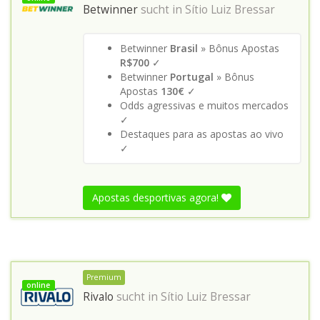
Betwinner
sucht in
Sítio Luiz Bressar
Betwinner
Brasil
» Bônus Apostas
R$700
✓
Betwinner
Portugal
» Bônus
Apostas
130€
✓
Odds agressivas e muitos mercados
✓
Destaques para as apostas ao vivo
✓
Apostas desportivas agora!
Premium
online
Rivalo
sucht in
Sítio Luiz Bressar