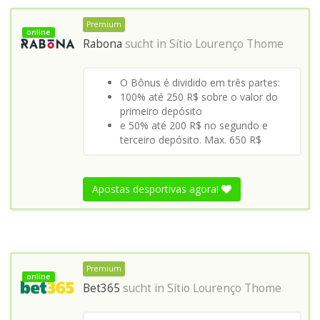
Premium
online
Rabona
sucht in
Sítio Lourenço Thome
O Bônus é dividido em três partes:
100% até 250 R$ sobre o valor do
primeiro depósito
e 50% até 200 R$ no segundo e
terceiro depósito. Max. 650 R$
Apostas desportivas agora!
Premium
online
Bet365
sucht in
Sítio Lourenço Thome