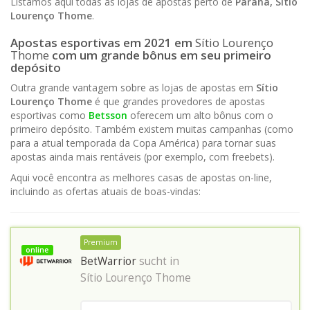
Listamos aqui todas as lojas de apostas perto de
Paraná,
Sítio
Lourenço Thome
.
Apostas esportivas em 202
1
em
Sítio Lourenço
Thome
com um grande bônus em seu primeiro
depósito
Outra grande vantagem sobre as lojas de apostas em
Sítio
Lourenço Thome
é que grandes provedores de apostas
esportivas como
Betsson
oferecem um alto bônus com o
primeiro depósito. Também existem muitas campanhas (como
para a atual temporada da Copa América) para tornar suas
apostas ainda mais rentáveis (por exemplo, com freebets).
Aqui você encontra as melhores casas de apostas on-line,
incluindo as ofertas atuais de boas-vindas:
Premium
online
BetWarrior
sucht in
Sítio Lourenço Thome