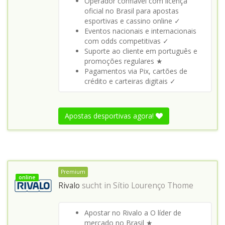
Operador confiável com licença
oficial no Brasil para apostas
esportivas e cassino online ✓
Eventos nacionais e internacionais
com odds competitivas ✓
Suporte ao cliente em português e
promoções regulares ★
Pagamentos via Pix, cartões de
crédito e carteiras digitais ✓
Apostas desportivas agora!
Premium
online
Rivalo
sucht in
Sítio Lourenço Thome
Apostar no Rivalo a O líder de
mercado no Brasil ★