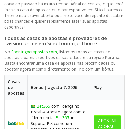
coisa do passado há muito tempo. Afinal de contas, o que você
faz se a casa de apostas ou o bar esportivo em Sítio Lourenço
Thome não estiver aberto ou à noite você de repente descobrir
boas chances e quiser rapidamente fazer suas apostas
esportivas?
Todas as casas de apostas
e provedores de
cassino online
em
Sítio Lourenço Thome
No
Sportingbetapostas.com
, listamos todas as casas de
apostas e bares esportivos da sua cidade e da região
Paraná
.
Basta encontrar uma casa de apostas nas proximidades ou
apostar agora mesmo diretamente on-line com um bônus.
Casas
de
Bônus | agosto 7, 2026
Play
apostas
Bet365
com licença no
Brasil ⇒ Aposte agora com o
líder mundial
Bet365
★
APOSTAR
Suporta PIX como um
AGORA!