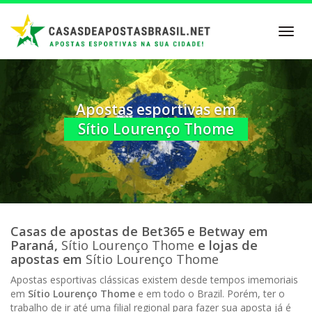
Skip
to
Toggl
main
navig
content
Apostas esportivas em
Sítio Lourenço Thome
Casas de apostas de Bet365 e Betway em
Paraná,
Sítio Lourenço Thome
e lojas de
apostas em
Sítio Lourenço Thome
Apostas esportivas clássicas existem desde tempos imemoriais
em
Sítio Lourenço Thome
e em todo o Brazil. Porém, ter o
trabalho de ir até uma filial regional para fazer sua aposta já é