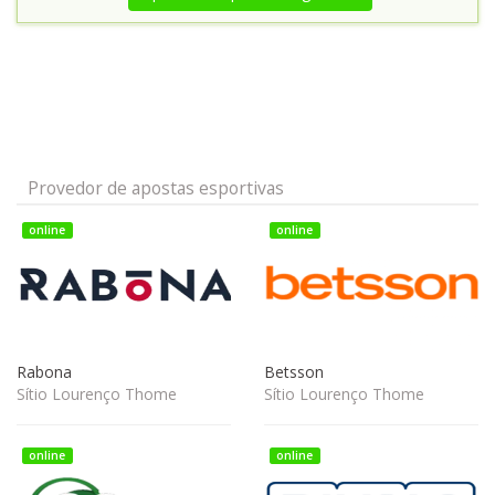
Provedor de apostas esportivas
online
online
Rabona
Betsson
Sítio Lourenço Thome
Sítio Lourenço Thome
online
online