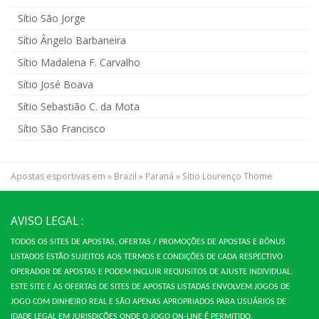
Sítio São Jorge
Sítio Ângelo Barbaneira
Sítio Madalena F. Carvalho
Sítio José Boava
Sítio Sebastião C. da Mota
Sítio São Francisco
Apostas esportivas em
»
Brazil
»
Paraná
»
Sítio Lourenço Thome
AVISO LEGAL :
TODOS OS SITES DE APOSTAS, OFERTAS / PROMOÇÕES DE APOSTAS E BÔNUS
LISTADOS ESTÃO SUJEITOS AOS TERMOS E CONDIÇÕES DE CADA RESPECTIVO
OPERADOR DE APOSTAS E PODEM INCLUIR REQUISITOS DE AJUSTE INDIVIDUAL.
ESTE SITE E AS OFERTAS DE SITES DE APOSTAS LISTADAS ENVOLVEM JOGOS DE
JOGO COM DINHEIRO REAL E SÃO APENAS APROPRIADOS PARA USUÁRIOS DE
IDADE LEGAL EM JURISDIÇÕES ONDE O JOGO ON-LINE É PERMITIDO.