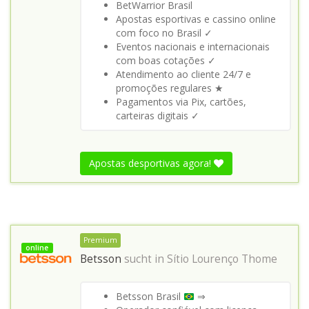
BetWarrior Brasil
Apostas esportivas e cassino online
com foco no Brasil ✓
Eventos nacionais e internacionais
com boas cotações ✓
Atendimento ao cliente 24/7 e
promoções regulares ★
Pagamentos via Pix, cartões,
carteiras digitais ✓
Apostas desportivas agora!
Premium
online
Betsson
sucht in
Sítio Lourenço Thome
Betsson Brasil
⇒